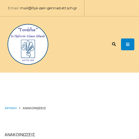
Email:
mail@1lyk-peir-gennad.att.sch.gr
ΑΡΧΙΚΉ
ΑΝΑΚΟΙΝΩΣΕΙΣ
Πρόγραμμα ενδοσχολικών
εξετάσεων
ΑΝΑΚΟΙΝΩΣΕΙΣ