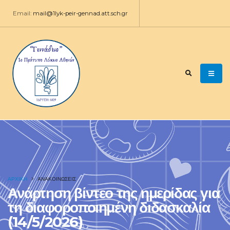
Email:
mail@1lyk-peir-gennad.att.sch.gr
ΑΡΧΙΚΉ
ΑΝΑΚΟΙΝΩΣΕΙΣ
Ανάρτηση βίντεο της ημερίδας για
τη διαφοροποιημένη διδασκαλία
(14/5/2026)