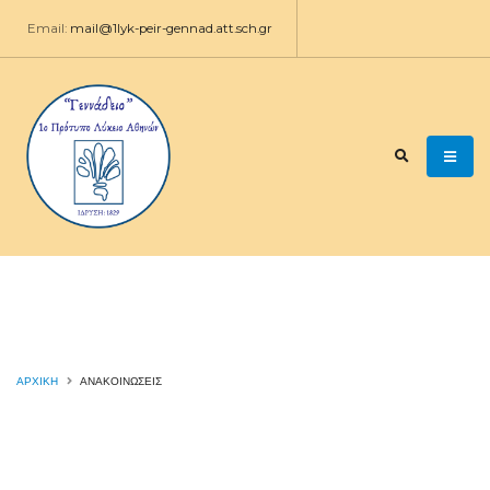
Email:
mail@1lyk-peir-gennad.att.sch.gr
ΑΡΧΙΚΉ
ΑΝΑΚΟΙΝΩΣΕΙΣ
Υποβολή μηχανογραφικού
δελτίου και παράλληλου
μηχανογραφικού 2026