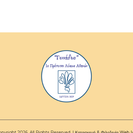
pyright 2026. All Rights Reserved. | Κατασκευή & Φιλοξενία
Web I