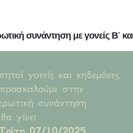
ωτική συνάντηση με γονείς Β῾ και