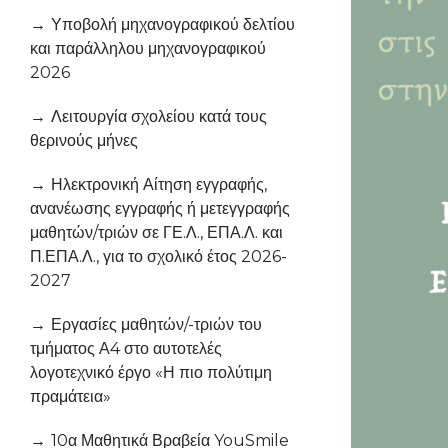
Υποβολή μηχανογραφικού δελτίου
και παράλληλου μηχανογραφικού
2026
Λειτουργία σχολείου κατά τους
θερινούς μήνες
Ηλεκτρονική Αίτηση εγγραφής,
ανανέωσης εγγραφής ή μετεγγραφής
μαθητών/τριών σε ΓΕ.Λ., ΕΠΑ.Λ. και
Π.ΕΠΑ.Λ., για το σχολικό έτος 2026-
2027
Εργασίες μαθητών/-τριών του
τμήματος Α4 στο αυτοτελές
λογοτεχνικό έργο «Η πιο πολύτιμη
πραμάτεια»
10α Μαθητικά Βραβεία YouSmile