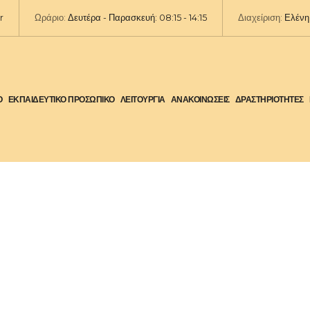
r
Ωράριο:
Δευτέρα - Παρασκευή: 08:15 - 14:15
Διαχείριση:
Ελένη 
Ο
ΕΚΠΑΙΔΕΥΤΙΚΟ ΠΡΟΣΩΠΙΚΟ
ΛΕΙΤΟΥΡΓΙΑ
ΑΝΑΚΟΙΝΩΣΕΙΣ
ΔΡΑΣΤΗΡΙΟΤΗΤΕΣ
῾ και Γ´ Λυκείου (Τρ 07/10/25)