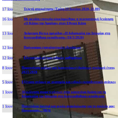
17 Ιουν, 26
Τελετή αποφοίτησης (Τρίτη 23 Ιουνίου 2026, 21.00)
16 Ιουν, 26
Με μεγάλη επιτυχία ολοκληρώθηκε η περιπατητική ξενάγηση
«Ο Κήπος της Αμαλίας» στον Εθνικό Κήπο
13 Ιουν, 26
Ανάρτηση βίντεο ημερίδας «Η διδασκαλία της Ιστορίας στη
δευτεροβάθμια εκπαίδευση» (16/5/2026)
12 Ιουν, 26
Πρόγραμμα επαναληπτικών εξετάσεων
12 Ιουν, 26
Εξεταστικά κέντρα ειδικών μαθημάτων
8 Ιουν, 26
Παρουσίαση ομίλων και (καινοτόμων) δράσεων σχολικού έτους
2025-2026
5 Ιουν, 26
Εξέταση ατόμων με αναπηρία και ειδικές εκπαιδευτικές ανάγκες
1 Ιουν, 26
Αξιολόγηση συμμετεχόντων στην καινοτόμα δράση για τη
διδασκαλία της Ιστορίας στη δευτεροβάθμια εκπαίδευση
1 Ιουν, 26
Πανελλήνια πρωτιά και ρεκόρ ανακύκλωσης για το σχολείο μας:
Προορισμός... NBA!