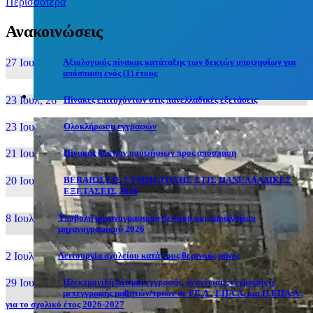
Περισσότερα
Ανακοινώσεις
27 Ιουν, 26
Αξιολογικός πίνακας κατάταξης των δεκτών υποψηφίων για
απόσπαση ενός (1) έτους
23 Ιουλ, 26
Πίνακες επιτυχόντων στις πανελλαδικές εξετάσεις
23 Ιουλ, 26
Ολοκλήρωση εγγραφών
21 Ιουλ, 26
Πίνακας δεκτών υποψήφιων προς απόσπαση
20 Ιουλ, 26
ΒΕΒΑΙΩΣΕΙΣ ΣΥΜΜΕΤΟΧΗΣ ΣΤΙΣ ΠΑΝΕΛΛΑΔΙΚΕΣ
ΕΞΕΤΑΣΕΙΣ 2026
8 Ιουλ, 26
Υποβολή μηχανογραφικού δελτίου και παράλληλου
μηχανογραφικού 2026
2 Ιουλ, 26
Λειτουργία σχολείου κατά τους θερινούς μήνες
29 Ιουν, 26
Ηλεκτρονική Αίτηση εγγραφής, ανανέωσης εγγραφής ή
μετεγγραφής μαθητών/τριών σε ΓΕ.Λ., ΕΠΑ.Λ. και Π.ΕΠΑ.Λ.,
για το σχολικό έτος 2026-2027