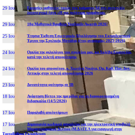
29 Ιουν, 26
Εργασίες μαθητών/-τριών του τμήματος Α4 στο αυτοτελές
λογοτεχνικό έργο «Η πιο πολύτιμη πραμάτεια»
29 Ιουν, 26
10α Μαθητικά Βραβεία YouSmile Awards 2026!
25 Ιουν, 26
Έτησια Έκθεση Εσωτερικής Αξιολόγησης του Εκπαιδευτικού
Έργου της Σχολικής Μονάδας (έτος αναφοράς: 2025-2026)
24 Ιουν, 26
Ομιλία της φιλολόγου του σχολείου μας, κα Χολέβα Ευαγγελία,
κατά την τελετή αποφοίτησης
24 Ιουν, 26
Ομιλία του αποφοίτου, κ. Χιωτίνη Νικήτα, Ομ. Καθ. Παν. Δυτ.
Αττικής στην τελετή αποφοίτησης 2026
23 Ιουν, 26
Δυνατότητα φοίτησης σε ΙΒ
18 Ιουν, 26
Ανάρτηση βίντεο της ημερίδας για τη διαφοροποιημένη
διδασκαλία (14/5/2026)
17 Ιουν, 26
Παραλαβή απολυτήριων
17 Ιουν, 26
Δημιουργία κωδικού ασφαλείας για την ηλεκτρονική υποβολή
Μηχανογραφικού Δελτίου (Μ.Δ.) ΓΕΛ για εισαγωγή στην
Τριτοβάθμια Εκπαίδευση