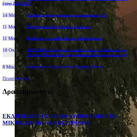
έτους 2026-2027
14 Μαι, 26
Yποβολή μηχανογραφικού για υποψηφίους 5%
11 Μαι, 26
Πρόγραμμα ενδοσχολικών εξετάσεων
11 Μαι, 26
Βράβευση του μαθητή Ιωάννη Χαραλάμπους
18 Οκτ, 25
2025-2026:Επιμόρφωση εκπαιδευτικών στη διδακτική της
Ιστορίας (Πρόσκληση, πρόγραμμα και δήλωση συμμετοχής)
8 Μαι, 26
Συζήτηση με τον βουλευτή κ. Δημήτρη Μάντζο
Περισσότερα
Δραστηριότητες
ΕΚΔΗΛΩΣΗ ΓΙΑ ΤΑ 100 ΧΡΟΝΙΑ ΑΠΟ ΤΗ
ΜΙΚΡΑΣΙΑΤΙΚΗ ΚΑΤΑΣΤΡΟΦΗ