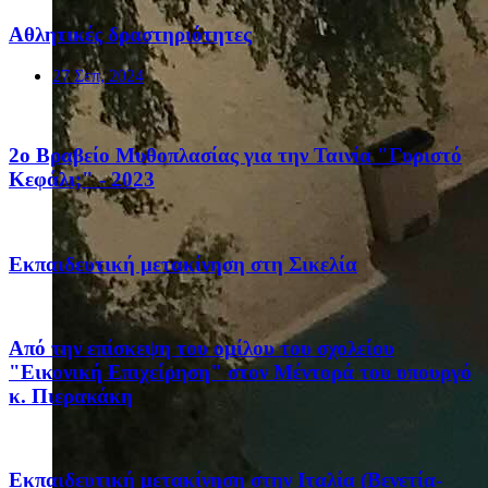
Αθλητικές δραστηριότητες
27 Σεπ, 2024
2ο Βραβείο Μυθοπλασίας για την Ταινία "Γυριστό
Κεφάλι;" - 2023
Eκπαιδευτική μετακίνηση στη Σικελία
Από την επίσκεψη του ομίλου του σχολείου
"Εικονική Επιχείρηση" στον Μέντορά του υπουργό
κ. Πιερακάκη
Eκπαιδευτική μετακίνηση στην Ιταλία (Βενετία-