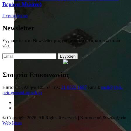
Βερόνα-Μιλάνο)
Περισσότερα
Newsletter
Εγγραφείτε στο Newsletter μας για ανακοινώσεις και τελευταία
νέα.
Εγγραφή
Στοιχεία Επικοινωνίας
Ηπίτου 15, Αθήνα 105 57
Τηλ:
21 0322 1687
Email:
mail@1lyk-
peir-gennad.att.sch.gr
© Copyright 2026. All Rights Reserved. | Κατασκευή & Φιλοξενία
Web Ideas