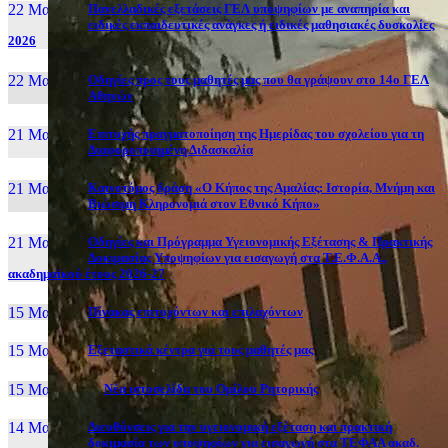
22 Μαι, 26
Πανελλαδικές εξετάσεις ΓΕΛ υποψηφίων με αναπηρία και
ειδικές εκπαιδευτικές ανάγκες ή ειδικές μαθησιακές δυσκολίες
2026
22 Μαι, 26
Οδηγίες προς τους μαθητές μας που θα γράψουν στο 14ο ΓΕΛ
Αθηνών
21 Μαι, 26
Επιτυχής πραγματοποίηση της Ημερίδας του σχολείου για τη
Διαφοροποιημένη Διδασκαλία
21 Μαι, 26
Καινοτόμος δράση «Ο Κήπος της Αμαλίας: Ιστορία, Μνήμη και
Βιώσιμη Κληρονομιά στον Εθνικό Κήπο»
21 Μαι, 26
Οδηγίες και Πρόγραμμα Υγειονομικής Εξέτασης & Πρακτικής
Δοκιμασίας Υποψηφίων για εισαγωγή στα Τ.Ε.Φ.Α.Α.,
ακαδημαϊκού έτους 2026-27
15 Μαι, 26
Πίνακας επιτυχόντων και επιλαχόντων
15 Μαι, 26
Εξεταστικά κέντρα για τους μαθητές μας
15 Μαι, 2026
Νέα ιστοσελίδα του Ομίλου Ρητορικής
14 Μαι, 26
Διευθύνσεις για την υγειονομική εξέταση και πρακτική
δοκιμασία των υποψηφίων για εισαγωγή στα ΤΕΦΑΑ ακαδ.