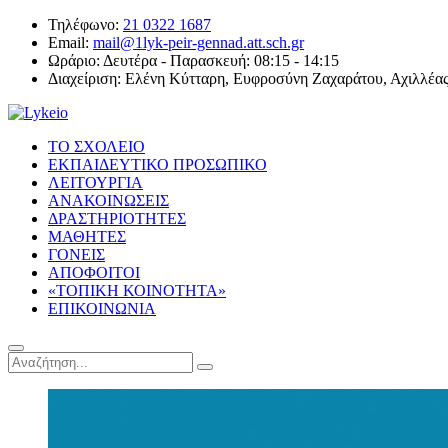
Τηλέφωνο:
21 0322 1687
Email:
mail@1lyk-peir-gennad.att.sch.gr
Ωράριο:
Δευτέρα - Παρασκευή: 08:15 - 14:15
Διαχείριση:
Ελένη Κύτταρη, Ευφροσύνη Ζαχαράτου, Αχιλλέα
ΤΟ ΣΧΟΛΕΙΟ
ΕΚΠΑΙΔΕΥΤΙΚΟ ΠΡΟΣΩΠΙΚΟ
ΛΕΙΤΟΥΡΓΙΑ
ΑΝΑΚΟΙΝΩΣΕΙΣ
ΔΡΑΣΤΗΡΙΟΤΗΤΕΣ
ΜΑΘΗΤΕΣ
ΓΟΝΕΙΣ
ΑΠΟΦΟΙΤΟΙ
«ΤΟΠΙΚΗ ΚΟΙΝΟΤΗΤΑ»
ΕΠΙΚΟΙΝΩΝΙΑ