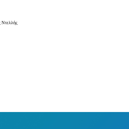
ς Ντελλής