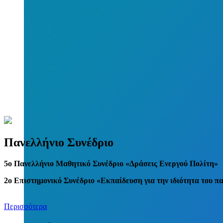
Πανελλήνιο Συνέδριο
5
o
Πανελλήνιο Μαθητικό Συνέδριο «Δράσεις Ενεργού Πολίτη»
2ο Επιστημονικό Συνέδριο «Εκπαίδευση για την ιδιότητα του π
Περισσότερα