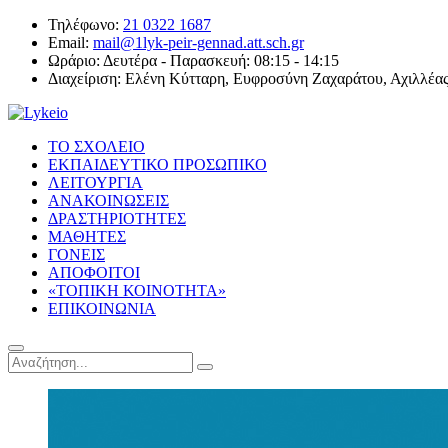
Τηλέφωνο:
21 0322 1687
Email:
mail@1lyk-peir-gennad.att.sch.gr
Ωράριο:
Δευτέρα - Παρασκευή: 08:15 - 14:15
Διαχείριση:
Ελένη Κύτταρη, Ευφροσύνη Ζαχαράτου, Αχιλλέα
ΤΟ ΣΧΟΛΕΙΟ
ΕΚΠΑΙΔΕΥΤΙΚΟ ΠΡΟΣΩΠΙΚΟ
ΛΕΙΤΟΥΡΓΙΑ
ΑΝΑΚΟΙΝΩΣΕΙΣ
ΔΡΑΣΤΗΡΙΟΤΗΤΕΣ
ΜΑΘΗΤΕΣ
ΓΟΝΕΙΣ
ΑΠΟΦΟΙΤΟΙ
«ΤΟΠΙΚΗ ΚΟΙΝΟΤΗΤΑ»
ΕΠΙΚΟΙΝΩΝΙΑ