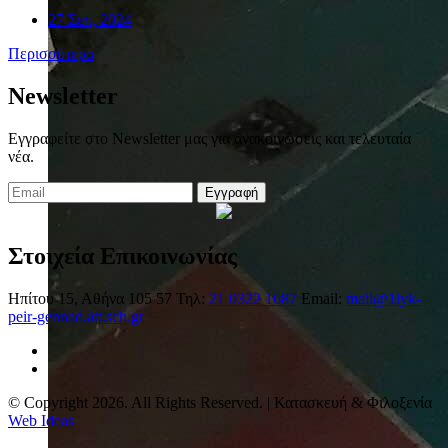
27 Σεπ, 2024
Περισσότερα
Newsletter
Εγγραφείτε στο Newsletter μας για ανακοινώσεις και τελευταία
νέα.
Εγγραφή
Στοιχεία Επικοινωνίας
Ηπίτου 15, Αθήνα 105 57
Τηλ:
21 0322 1687
Email:
mail@1lyk-
peir-gennad.att.sch.gr
© Copyright 2026. All Rights Reserved. | Κατασκευή & Φιλοξενία
Web Ideas