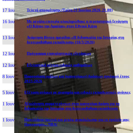
17 Ιουν, 26
Τελετή αποφοίτησης (Τρίτη 23 Ιουνίου 2026, 21.00)
16 Ιουν, 26
Με μεγάλη επιτυχία ολοκληρώθηκε η περιπατητική ξενάγηση
«Ο Κήπος της Αμαλίας» στον Εθνικό Κήπο
13 Ιουν, 26
Ανάρτηση βίντεο ημερίδας «Η διδασκαλία της Ιστορίας στη
δευτεροβάθμια εκπαίδευση» (16/5/2026)
12 Ιουν, 26
Πρόγραμμα επαναληπτικών εξετάσεων
12 Ιουν, 26
Εξεταστικά κέντρα ειδικών μαθημάτων
8 Ιουν, 26
Παρουσίαση ομίλων και (καινοτόμων) δράσεων σχολικού έτους
2025-2026
5 Ιουν, 26
Εξέταση ατόμων με αναπηρία και ειδικές εκπαιδευτικές ανάγκες
1 Ιουν, 26
Αξιολόγηση συμμετεχόντων στην καινοτόμα δράση για τη
διδασκαλία της Ιστορίας στη δευτεροβάθμια εκπαίδευση
1 Ιουν, 26
Πανελλήνια πρωτιά και ρεκόρ ανακύκλωσης για το σχολείο μας:
Προορισμός... NBA!