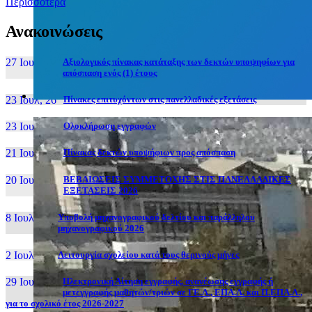
Περισσότερα
Ανακοινώσεις
27 Ιουν, 26
Αξιολογικός πίνακας κατάταξης των δεκτών υποψηφίων για
απόσπαση ενός (1) έτους
23 Ιουλ, 26
Πίνακες επιτυχόντων στις πανελλαδικές εξετάσεις
23 Ιουλ, 26
Ολοκλήρωση εγγραφών
21 Ιουλ, 26
Πίνακας δεκτών υποψήφιων προς απόσπαση
20 Ιουλ, 26
ΒΕΒΑΙΩΣΕΙΣ ΣΥΜΜΕΤΟΧΗΣ ΣΤΙΣ ΠΑΝΕΛΛΑΔΙΚΕΣ
ΕΞΕΤΑΣΕΙΣ 2026
8 Ιουλ, 26
Υποβολή μηχανογραφικού δελτίου και παράλληλου
μηχανογραφικού 2026
2 Ιουλ, 26
Λειτουργία σχολείου κατά τους θερινούς μήνες
29 Ιουν, 26
Ηλεκτρονική Αίτηση εγγραφής, ανανέωσης εγγραφής ή
μετεγγραφής μαθητών/τριών σε ΓΕ.Λ., ΕΠΑ.Λ. και Π.ΕΠΑ.Λ.,
για το σχολικό έτος 2026-2027