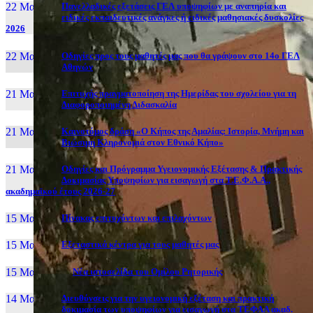
22 Μαι, 26
Πανελλαδικές εξετάσεις ΓΕΛ υποψηφίων με αναπηρία και
ειδικές εκπαιδευτικές ανάγκες ή ειδικές μαθησιακές δυσκολίες
2026
22 Μαι, 26
Οδηγίες προς τους μαθητές μας που θα γράψουν στο 14ο ΓΕΛ
Αθηνών
21 Μαι, 26
Επιτυχής πραγματοποίηση της Ημερίδας του σχολείου για τη
Διαφοροποιημένη Διδασκαλία
21 Μαι, 26
Καινοτόμος δράση «Ο Κήπος της Αμαλίας: Ιστορία, Μνήμη και
Βιώσιμη Κληρονομιά στον Εθνικό Κήπο»
21 Μαι, 26
Οδηγίες και Πρόγραμμα Υγειονομικής Εξέτασης & Πρακτικής
Δοκιμασίας Υποψηφίων για εισαγωγή στα Τ.Ε.Φ.Α.Α.,
ακαδημαϊκού έτους 2026-27
15 Μαι, 26
Πίνακας επιτυχόντων και επιλαχόντων
15 Μαι, 26
Εξεταστικά κέντρα για τους μαθητές μας
15 Μαι, 2026
Νέα ιστοσελίδα του Ομίλου Ρητορικής
14 Μαι, 26
Διευθύνσεις για την υγειονομική εξέταση και πρακτική
δοκιμασία των υποψηφίων για εισαγωγή στα ΤΕΦΑΑ ακαδ.