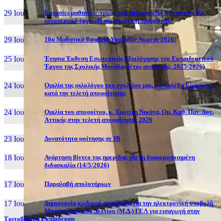
29 Ιουν, 26
Εργασίες μαθητών/-τριών του τμήματος Α4 στο αυτοτελές
λογοτεχνικό έργο «Η πιο πολύτιμη πραμάτεια»
29 Ιουν, 26
10α Μαθητικά Βραβεία YouSmile Awards 2026!
25 Ιουν, 26
Έτησια Έκθεση Εσωτερικής Αξιολόγησης του Εκπαιδευτικού
Έργου της Σχολικής Μονάδας (έτος αναφοράς: 2025-2026)
24 Ιουν, 26
Ομιλία της φιλολόγου του σχολείου μας, κα Χολέβα Ευαγγελία,
κατά την τελετή αποφοίτησης
24 Ιουν, 26
Ομιλία του αποφοίτου, κ. Χιωτίνη Νικήτα, Ομ. Καθ. Παν. Δυτ.
Αττικής στην τελετή αποφοίτησης 2026
23 Ιουν, 26
Δυνατότητα φοίτησης σε ΙΒ
18 Ιουν, 26
Ανάρτηση βίντεο της ημερίδας για τη διαφοροποιημένη
διδασκαλία (14/5/2026)
17 Ιουν, 26
Παραλαβή απολυτήριων
17 Ιουν, 26
Δημιουργία κωδικού ασφαλείας για την ηλεκτρονική υποβολή
Μηχανογραφικού Δελτίου (Μ.Δ.) ΓΕΛ για εισαγωγή στην
Τριτοβάθμια Εκπαίδευση