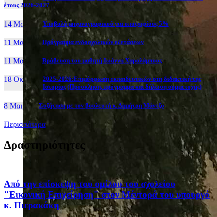
έτους 2026-2027
14 Μαι, 26
Yποβολή μηχανογραφικού για υποψηφίους 5%
11 Μαι, 26
Πρόγραμμα ενδοσχολικών εξετάσεων
11 Μαι, 26
Βράβευση του μαθητή Ιωάννη Χαραλάμπους
18 Οκτ, 25
2025-2026:Επιμόρφωση εκπαιδευτικών στη διδακτική της
Ιστορίας (Πρόσκληση, πρόγραμμα και δήλωση συμμετοχής)
8 Μαι, 26
Συζήτηση με τον βουλευτή κ. Δημήτρη Μάντζο
Περισσότερα
Δραστηριότητες
Από την επίσκεψη του ομίλου του σχολείου
"Εικονική Επιχείρηση" στον Μέντορά του υπουργό
κ. Πιερακάκη