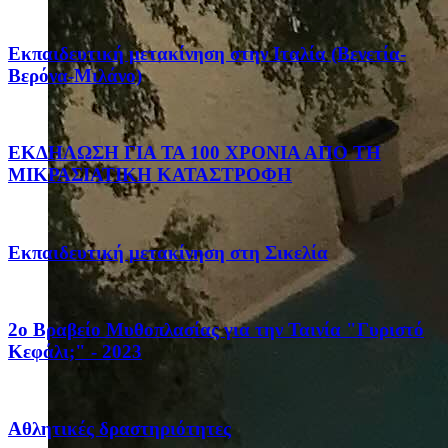
Eκπαιδευτική μετακίνηση στην Ιταλία (Βενετία-
Βερόνα-Μιλάνο)
ΕΚΔΗΛΩΣΗ ΓΙΑ ΤΑ 100 ΧΡΟΝΙΑ ΑΠΟ ΤΗ
ΜΙΚΡΑΣΙΑΤΙΚΗ ΚΑΤΑΣΤΡΟΦΗ
Eκπαιδευτική μετακίνηση στη Σικελία
2ο Βραβείο Μυθοπλασίας για την Ταινία "Γυριστό
Κεφάλι;" - 2023
Αθλητικές δραστηριότητες