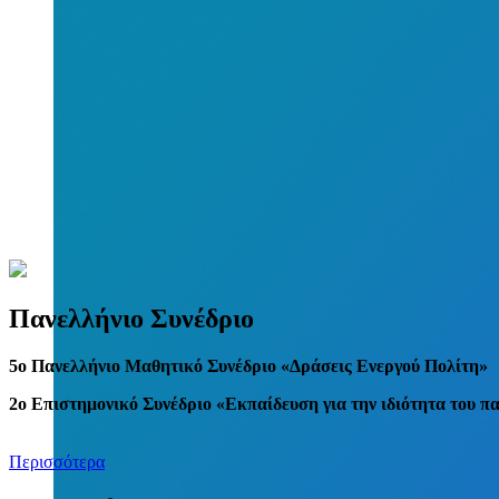
Πανελλήνιο Συνέδριο
5
o
Πανελλήνιο Μαθητικό Συνέδριο «Δράσεις Ενεργού Πολίτη»
2ο Επιστημονικό Συνέδριο «Εκπαίδευση για την ιδιότητα του π
Περισσότερα