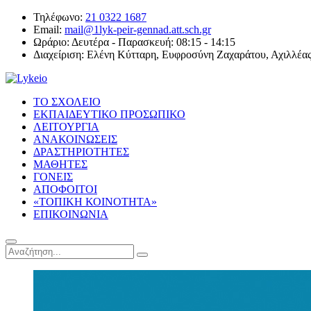
Τηλέφωνο:
21 0322 1687
Email:
mail@1lyk-peir-gennad.att.sch.gr
Ωράριο:
Δευτέρα - Παρασκευή: 08:15 - 14:15
Διαχείριση:
Ελένη Κύτταρη, Ευφροσύνη Ζαχαράτου, Αχιλλέα
ΤΟ ΣΧΟΛΕΙΟ
ΕΚΠΑΙΔΕΥΤΙΚΟ ΠΡΟΣΩΠΙΚΟ
ΛΕΙΤΟΥΡΓΙΑ
ΑΝΑΚΟΙΝΩΣΕΙΣ
ΔΡΑΣΤΗΡΙΟΤΗΤΕΣ
ΜΑΘΗΤΕΣ
ΓΟΝΕΙΣ
ΑΠΟΦΟΙΤΟΙ
«ΤΟΠΙΚΗ ΚΟΙΝΟΤΗΤΑ»
ΕΠΙΚΟΙΝΩΝΙΑ