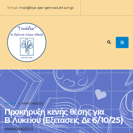
Email:
mail@1lyk-peir-gennad.att.sch.gr
ΑΡΧΙΚΉ
ΑΝΑΚΟΙΝΩΣΕΙΣ
Προκήρυξη κενής θέσης για
Β΄Λυκείου (Εξετάσεις Δε 6/10/25)
ΑΝΑΚΟΙΝΩΣΕΙΣ