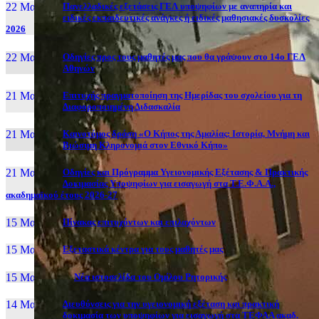
22 Μαι, 26
Πανελλαδικές εξετάσεις ΓΕΛ υποψηφίων με αναπηρία και
ειδικές εκπαιδευτικές ανάγκες ή ειδικές μαθησιακές δυσκολίες
2026
22 Μαι, 26
Οδηγίες προς τους μαθητές μας που θα γράψουν στο 14ο ΓΕΛ
Αθηνών
21 Μαι, 26
Επιτυχής πραγματοποίηση της Ημερίδας του σχολείου για τη
Διαφοροποιημένη Διδασκαλία
21 Μαι, 26
Καινοτόμος δράση «Ο Κήπος της Αμαλίας: Ιστορία, Μνήμη και
Βιώσιμη Κληρονομιά στον Εθνικό Κήπο»
21 Μαι, 26
Οδηγίες και Πρόγραμμα Υγειονομικής Εξέτασης & Πρακτικής
Δοκιμασίας Υποψηφίων για εισαγωγή στα Τ.Ε.Φ.Α.Α.,
ακαδημαϊκού έτους 2026-27
15 Μαι, 26
Πίνακας επιτυχόντων και επιλαχόντων
15 Μαι, 26
Εξεταστικά κέντρα για τους μαθητές μας
15 Μαι, 2026
Νέα ιστοσελίδα του Ομίλου Ρητορικής
14 Μαι, 26
Διευθύνσεις για την υγειονομική εξέταση και πρακτική
δοκιμασία των υποψηφίων για εισαγωγή στα ΤΕΦΑΑ ακαδ.