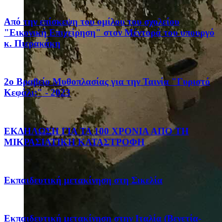
Από την επίσκεψη του ομίλου του σχολείου
"Εικονική Επιχείρηση" στον Μέντορά του υπουργό
κ. Πιερακάκη
2ο Βραβείο Μυθοπλασίας για την Ταινία "Γυριστό
Κεφάλι;" - 2023
ΕΚΔΗΛΩΣΗ ΓΙΑ ΤΑ 100 ΧΡΟΝΙΑ ΑΠΟ ΤΗ
ΜΙΚΡΑΣΙΑΤΙΚΗ ΚΑΤΑΣΤΡΟΦΗ
Eκπαιδευτική μετακίνηση στη Σικελία
Eκπαιδευτική μετακίνηση στην Ιταλία (Βενετία-