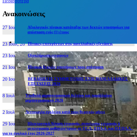
Περισσότερα
Ανακοινώσεις
27 Ιουν, 26
Αξιολογικός πίνακας κατάταξης των δεκτών υποψηφίων για
απόσπαση ενός (1) έτους
23 Ιουλ, 26
Πίνακες επιτυχόντων στις πανελλαδικές εξετάσεις
23 Ιουλ, 26
Ολοκλήρωση εγγραφών
21 Ιουλ, 26
Πίνακας δεκτών υποψήφιων προς απόσπαση
20 Ιουλ, 26
ΒΕΒΑΙΩΣΕΙΣ ΣΥΜΜΕΤΟΧΗΣ ΣΤΙΣ ΠΑΝΕΛΛΑΔΙΚΕΣ
ΕΞΕΤΑΣΕΙΣ 2026
8 Ιουλ, 26
Υποβολή μηχανογραφικού δελτίου και παράλληλου
μηχανογραφικού 2026
2 Ιουλ, 26
Λειτουργία σχολείου κατά τους θερινούς μήνες
29 Ιουν, 26
Ηλεκτρονική Αίτηση εγγραφής, ανανέωσης εγγραφής ή
μετεγγραφής μαθητών/τριών σε ΓΕ.Λ., ΕΠΑ.Λ. και Π.ΕΠΑ.Λ.,
για το σχολικό έτος 2026-2027