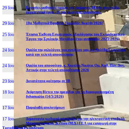
29 Ιουν, 26
Εργασίες μαθητών/-τριών του τμήματος Α4 στο αυτοτελές
λογοτεχνικό έργο «Η πιο πολύτιμη πραμάτεια»
29 Ιουν, 26
10α Μαθητικά Βραβεία YouSmile Awards 2026!
25 Ιουν, 26
Έτησια Έκθεση Εσωτερικής Αξιολόγησης του Εκπαιδευτικού
Έργου της Σχολικής Μονάδας (έτος αναφοράς: 2025-2026)
24 Ιουν, 26
Ομιλία της φιλολόγου του σχολείου μας, κα Χολέβα Ευαγγελία,
κατά την τελετή αποφοίτησης
24 Ιουν, 26
Ομιλία του αποφοίτου, κ. Χιωτίνη Νικήτα, Ομ. Καθ. Παν. Δυτ.
Αττικής στην τελετή αποφοίτησης 2026
23 Ιουν, 26
Δυνατότητα φοίτησης σε ΙΒ
18 Ιουν, 26
Ανάρτηση βίντεο της ημερίδας για τη διαφοροποιημένη
διδασκαλία (14/5/2026)
17 Ιουν, 26
Παραλαβή απολυτήριων
17 Ιουν, 26
Δημιουργία κωδικού ασφαλείας για την ηλεκτρονική υποβολή
Μηχανογραφικού Δελτίου (Μ.Δ.) ΓΕΛ για εισαγωγή στην
Τριτοβάθμια Εκπαίδευση