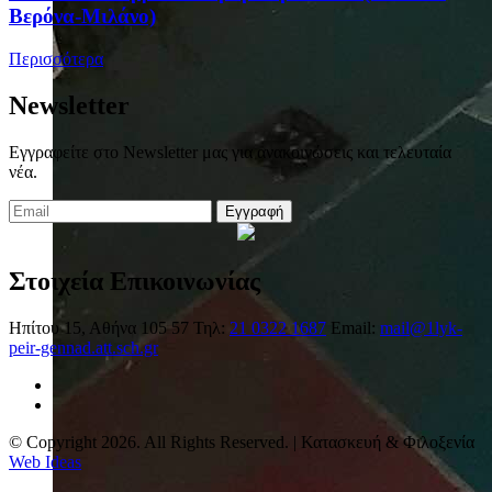
Βερόνα-Μιλάνο)
Περισσότερα
Newsletter
Εγγραφείτε στο Newsletter μας για ανακοινώσεις και τελευταία
νέα.
Εγγραφή
Στοιχεία Επικοινωνίας
Ηπίτου 15, Αθήνα 105 57
Τηλ:
21 0322 1687
Email:
mail@1lyk-
peir-gennad.att.sch.gr
© Copyright 2026. All Rights Reserved. | Κατασκευή & Φιλοξενία
Web Ideas