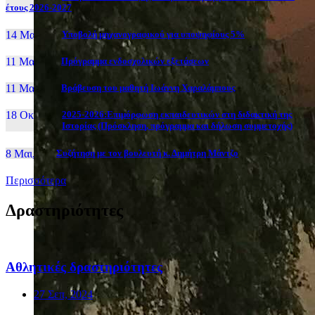
έτους 2026-2027
14 Μαι, 26
Yποβολή μηχανογραφικού για υποψηφίους 5%
11 Μαι, 26
Πρόγραμμα ενδοσχολικών εξετάσεων
11 Μαι, 26
Βράβευση του μαθητή Ιωάννη Χαραλάμπους
18 Οκτ, 25
2025-2026:Επιμόρφωση εκπαιδευτικών στη διδακτική της
Ιστορίας (Πρόσκληση, πρόγραμμα και δήλωση συμμετοχής)
8 Μαι, 26
Συζήτηση με τον βουλευτή κ. Δημήτρη Μάντζο
Περισσότερα
Δραστηριότητες
Αθλητικές δραστηριότητες
27 Σεπ, 2024