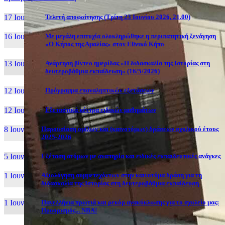
17 Ιουν, 26
Τελετή αποφοίτησης (Τρίτη 23 Ιουνίου 2026, 21.00)
16 Ιουν, 26
Με μεγάλη επιτυχία ολοκληρώθηκε η περιπατητική ξενάγηση
«Ο Κήπος της Αμαλίας» στον Εθνικό Κήπο
13 Ιουν, 26
Ανάρτηση βίντεο ημερίδας «Η διδασκαλία της Ιστορίας στη
δευτεροβάθμια εκπαίδευση» (16/5/2026)
12 Ιουν, 26
Πρόγραμμα επαναληπτικών εξετάσεων
12 Ιουν, 26
Εξεταστικά κέντρα ειδικών μαθημάτων
8 Ιουν, 26
Παρουσίαση ομίλων και (καινοτόμων) δράσεων σχολικού έτους
2025-2026
5 Ιουν, 26
Εξέταση ατόμων με αναπηρία και ειδικές εκπαιδευτικές ανάγκες
1 Ιουν, 26
Αξιολόγηση συμμετεχόντων στην καινοτόμα δράση για τη
διδασκαλία της Ιστορίας στη δευτεροβάθμια εκπαίδευση
1 Ιουν, 26
Πανελλήνια πρωτιά και ρεκόρ ανακύκλωσης για το σχολείο μας:
Προορισμός... NBA!