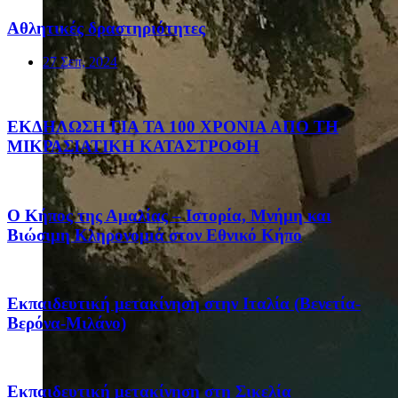
Αθλητικές δραστηριότητες
27 Σεπ, 2024
ΕΚΔΗΛΩΣΗ ΓΙΑ ΤΑ 100 ΧΡΟΝΙΑ ΑΠΟ ΤΗ
ΜΙΚΡΑΣΙΑΤΙΚΗ ΚΑΤΑΣΤΡΟΦΗ
Ο Κήπος της Αμαλίας – Ιστορία, Μνήμη και
Βιώσιμη Κληρονομιά στον Εθνικό Κήπο
Eκπαιδευτική μετακίνηση στην Ιταλία (Βενετία-
Βερόνα-Μιλάνο)
Eκπαιδευτική μετακίνηση στη Σικελία