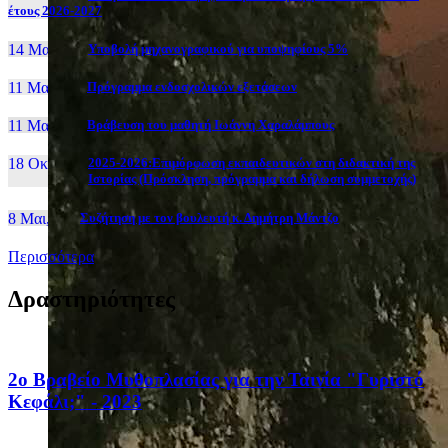
έτους 2026-2027
14 Μαι, 26
Yποβολή μηχανογραφικού για υποψηφίους 5%
11 Μαι, 26
Πρόγραμμα ενδοσχολικών εξετάσεων
11 Μαι, 26
Βράβευση του μαθητή Ιωάννη Χαραλάμπους
18 Οκτ, 25
2025-2026:Επιμόρφωση εκπαιδευτικών στη διδακτική της
Ιστορίας (Πρόσκληση, πρόγραμμα και δήλωση συμμετοχής)
8 Μαι, 26
Συζήτηση με τον βουλευτή κ. Δημήτρη Μάντζο
Περισσότερα
Δραστηριότητες
2ο Βραβείο Μυθοπλασίας για την Ταινία "Γυριστό
Κεφάλι;" - 2023