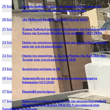
29 Ιουν, 26
Εργασίες μαθητών/-τριών του τμήματος Α4 στο αυτοτελές
λογοτεχνικό έργο «Η πιο πολύτιμη πραμάτεια»
29 Ιουν, 26
10α Μαθητικά Βραβεία YouSmile Awards 2026!
25 Ιουν, 26
Έτησια Έκθεση Εσωτερικής Αξιολόγησης του Εκπαιδευτικού
Έργου της Σχολικής Μονάδας (έτος αναφοράς: 2025-2026)
24 Ιουν, 26
Ομιλία της φιλολόγου του σχολείου μας, κα Χολέβα Ευαγγελία,
κατά την τελετή αποφοίτησης
24 Ιουν, 26
Ομιλία του αποφοίτου, κ. Χιωτίνη Νικήτα, Ομ. Καθ. Παν. Δυτ.
Αττικής στην τελετή αποφοίτησης 2026
23 Ιουν, 26
Δυνατότητα φοίτησης σε ΙΒ
18 Ιουν, 26
Ανάρτηση βίντεο της ημερίδας για τη διαφοροποιημένη
διδασκαλία (14/5/2026)
17 Ιουν, 26
Παραλαβή απολυτήριων
17 Ιουν, 26
Δημιουργία κωδικού ασφαλείας για την ηλεκτρονική υποβολή
Μηχανογραφικού Δελτίου (Μ.Δ.) ΓΕΛ για εισαγωγή στην
Τριτοβάθμια Εκπαίδευση