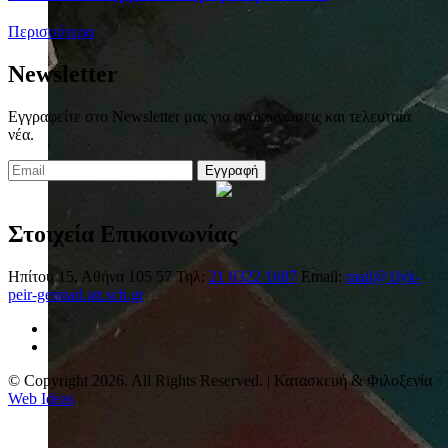
Περισσότερα
Newsletter
Εγγραφείτε στο Newsletter μας για ανακοινώσεις και τελευταία
νέα.
Εγγραφή
Στοιχεία Επικοινωνίας
Ηπίτου 15, Αθήνα 105 57
Τηλ:
21 0322 1687
Email:
mail@1lyk-
peir-gennad.att.sch.gr
© Copyright 2026. All Rights Reserved. | Κατασκευή & Φιλοξενία
Web Ideas