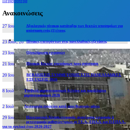
Περισσότερα
Ανακοινώσεις
27 Ιουν, 26
Αξιολογικός πίνακας κατάταξης των δεκτών υποψηφίων για
απόσπαση ενός (1) έτους
23 Ιουλ, 26
Πίνακες επιτυχόντων στις πανελλαδικές εξετάσεις
23 Ιουλ, 26
Ολοκλήρωση εγγραφών
21 Ιουλ, 26
Πίνακας δεκτών υποψήφιων προς απόσπαση
20 Ιουλ, 26
ΒΕΒΑΙΩΣΕΙΣ ΣΥΜΜΕΤΟΧΗΣ ΣΤΙΣ ΠΑΝΕΛΛΑΔΙΚΕΣ
ΕΞΕΤΑΣΕΙΣ 2026
8 Ιουλ, 26
Υποβολή μηχανογραφικού δελτίου και παράλληλου
μηχανογραφικού 2026
2 Ιουλ, 26
Λειτουργία σχολείου κατά τους θερινούς μήνες
29 Ιουν, 26
Ηλεκτρονική Αίτηση εγγραφής, ανανέωσης εγγραφής ή
μετεγγραφής μαθητών/τριών σε ΓΕ.Λ., ΕΠΑ.Λ. και Π.ΕΠΑ.Λ.,
για το σχολικό έτος 2026-2027