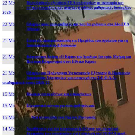
22 Μαι, 26
Πανελλαδικές εξετάσεις ΓΕΛ υποψηφίων με αναπηρία και
ειδικές εκπαιδευτικές ανάγκες ή ειδικές μαθησιακές δυσκολίες
2026
22 Μαι, 26
Οδηγίες προς τους μαθητές μας που θα γράψουν στο 14ο ΓΕΛ
Αθηνών
21 Μαι, 26
Επιτυχής πραγματοποίηση της Ημερίδας του σχολείου για τη
Διαφοροποιημένη Διδασκαλία
21 Μαι, 26
Καινοτόμος δράση «Ο Κήπος της Αμαλίας: Ιστορία, Μνήμη και
Βιώσιμη Κληρονομιά στον Εθνικό Κήπο»
21 Μαι, 26
Οδηγίες και Πρόγραμμα Υγειονομικής Εξέτασης & Πρακτικής
Δοκιμασίας Υποψηφίων για εισαγωγή στα Τ.Ε.Φ.Α.Α.,
ακαδημαϊκού έτους 2026-27
15 Μαι, 26
Πίνακας επιτυχόντων και επιλαχόντων
15 Μαι, 26
Εξεταστικά κέντρα για τους μαθητές μας
15 Μαι, 2026
Νέα ιστοσελίδα του Ομίλου Ρητορικής
14 Μαι, 26
Διευθύνσεις για την υγειονομική εξέταση και πρακτική
δοκιμασία των υποψηφίων για εισαγωγή στα ΤΕΦΑΑ ακαδ.