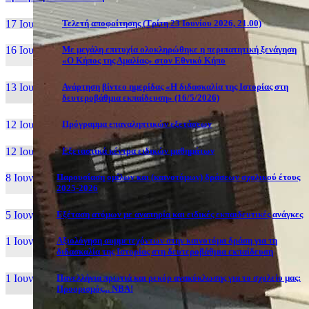
17 Ιουν, 26
Τελετή αποφοίτησης (Τρίτη 23 Ιουνίου 2026, 21.00)
16 Ιουν, 26
Με μεγάλη επιτυχία ολοκληρώθηκε η περιπατητική ξενάγηση
«Ο Κήπος της Αμαλίας» στον Εθνικό Κήπο
13 Ιουν, 26
Ανάρτηση βίντεο ημερίδας «Η διδασκαλία της Ιστορίας στη
δευτεροβάθμια εκπαίδευση» (16/5/2026)
12 Ιουν, 26
Πρόγραμμα επαναληπτικών εξετάσεων
12 Ιουν, 26
Εξεταστικά κέντρα ειδικών μαθημάτων
8 Ιουν, 26
Παρουσίαση ομίλων και (καινοτόμων) δράσεων σχολικού έτους
2025-2026
5 Ιουν, 26
Εξέταση ατόμων με αναπηρία και ειδικές εκπαιδευτικές ανάγκες
1 Ιουν, 26
Αξιολόγηση συμμετεχόντων στην καινοτόμα δράση για τη
διδασκαλία της Ιστορίας στη δευτεροβάθμια εκπαίδευση
1 Ιουν, 26
Πανελλήνια πρωτιά και ρεκόρ ανακύκλωσης για το σχολείο μας:
Προορισμός... NBA!