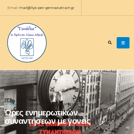
Email:
mail@1lyk-peir-gennad.att.sch.gr
ΑΡΧΙΚΉ
ΏΡΕΣ ΕΝΗΜΕΡΩΤΙΚΏΝ ΣΥΝΑΝΤΉΣΕΩΝ ΜΕ ΓΟΝΕΊΣ
Ώρες ενημερωτικών
συναντήσεων με γονείς