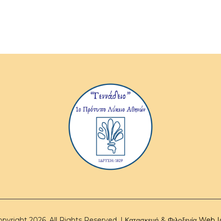
pyright 2026. All Rights Reserved. | Κατασκευή & Φιλοξενία
Web I