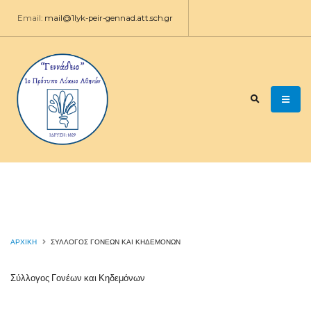
Email:
mail@1lyk-peir-gennad.att.sch.gr
ΑΡΧΙΚΉ
ΣΎΛΛΟΓΟΣ ΓΟΝΈΩΝ ΚΑΙ ΚΗΔΕΜΌΝΩΝ
Σύλλογος Γονέων και Κηδεμόνων