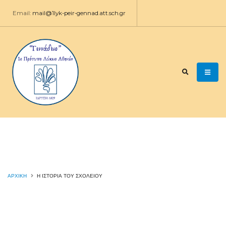
Email:
mail@1lyk-peir-gennad.att.sch.gr
ΑΡΧΙΚΉ
Η ΙΣΤΟΡΊΑ ΤΟΥ ΣΧΟΛΕΊΟΥ
Η ιστορία του σχολείου