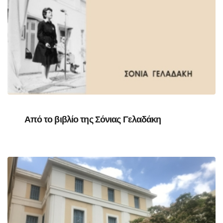
Από το βιβλίο της Σόνιας Γελαδάκη