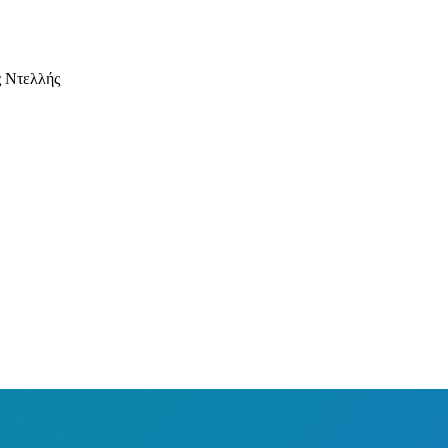
ς Ντελλής