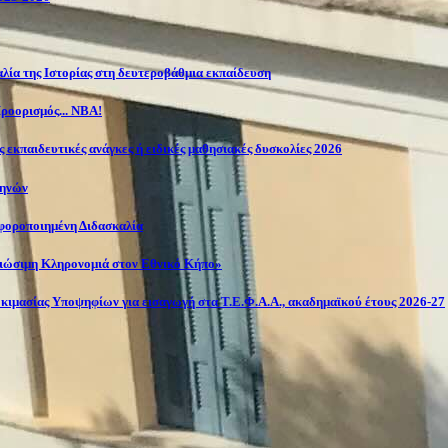
λία της Ιστορίας στη δευτεροβάθμια εκπαίδευση
ροορισμός... NBA!
 εκπαιδευτικές ανάγκες ή ειδικές μαθησιακές δυσκολίες 2026
θηνών
αφοροποιημένη Διδασκαλία
Βιώσιμη Κληρονομιά στον Εθνικό Κήπο»
κιμασίας Υποψηφίων για εισαγωγή στα Τ.Ε.Φ.Α.Α., ακαδημαϊκού έτους 2026-27