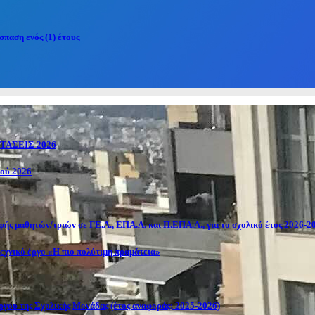
παση ενός (1) έτους
ΑΣΕΙΣ 2026
κού 2026
ής μαθητών/τριών σε ΓΕ.Λ., ΕΠΑ.Λ. και Π.ΕΠΑ.Λ., για το σχολικό έτος 2026-2
εχνικό έργο «Η πιο πολύτιμη πραμάτεια»
γου της Σχολικής Μονάδας (έτος αναφοράς: 2025-2026)