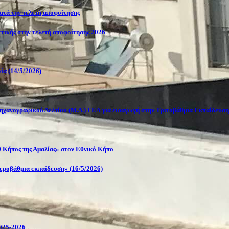
κατά την τελετή αποφοίτησης
Αττικής στην τελετή αποφοίτησης 2026
ία (14/5/2026)
ηχανογραφικού Δελτίου (Μ.Δ.) ΓΕΛ για εισαγωγή στην Τριτοβάθμια Εκπαίδευση
 Κήπος της Αμαλίας» στον Εθνικό Κήπο
τεροβάθμια εκπαίδευση» (16/5/2026)
2025-2026