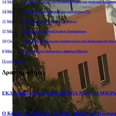
14 Μαι, 26
Διευθύνσεις για την υγειονομική εξέταση και πρακτική δοκιμα
14 Μαι, 26
Yποβολή μηχανογραφικού για υποψηφίους 5%
11 Μαι, 26
Πρόγραμμα ενδοσχολικών εξετάσεων
11 Μαι, 26
Βράβευση του μαθητή Ιωάννη Χαραλάμπους
18 Οκτ, 25
2025-2026:Επιμόρφωση εκπαιδευτικών στη διδακτική της Ιστο
8 Μαι, 26
Συζήτηση με τον βουλευτή κ. Δημήτρη Μάντζο
Περισσότερα
Δραστηριότητες
ΕΚΔΗΛΩΣΗ ΓΙΑ ΤΑ 100 ΧΡΟΝΙΑ ΑΠΟ ΤΗ ΜΙΚ
Ο Κήπος της Αμαλίας – Ιστορία, Μνήμη και Βιώσιμ