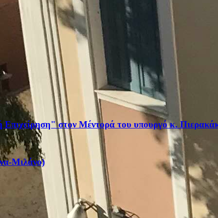
κή Επιχείρηση" στον Μέντορά του υπουργό κ. Πιερακά
όνα-Μιλάνο)