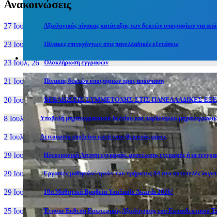
Ανακοινώσεις
27 Ιουν, 26
Αξιολογικός πίνακας κατάταξης των δεκτών υποψηφίων για απόσ
23 Ιουλ, 26
Πίνακες επιτυχόντων στις πανελλαδικές εξετάσεις
23 Ιουλ, 26
Ολοκλήρωση εγγραφών
21 Ιουλ, 26
Πίνακας δεκτών υποψήφιων προς απόσπαση
20 Ιουλ, 26
ΒΕΒΑΙΩΣΕΙΣ ΣΥΜΜΕΤΟΧΗΣ ΣΤΙΣ ΠΑΝΕΛΛΑΔΙΚΕΣ ΕΞΕΤ
8 Ιουλ, 26
Υποβολή μηχανογραφικού δελτίου και παράλληλου μηχανογραφι
2 Ιουλ, 26
Λειτουργία σχολείου κατά τους θερινούς μήνες
29 Ιουν, 26
Ηλεκτρονική Αίτηση εγγραφής, ανανέωσης εγγραφής ή μετεγγραφ
29 Ιουν, 26
Εργασίες μαθητών/-τριών του τμήματος Α4 στο αυτοτελές λογοτ
29 Ιουν, 26
10α Μαθητικά Βραβεία YouSmile Awards 2026!
25 Ιουν, 26
Έτησια Έκθεση Εσωτερικής Αξιολόγησης του Εκπαιδευτικού Έρ