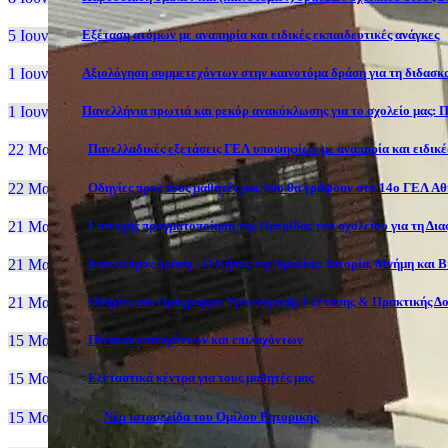
5 Ιουν, 26
Εξέταση ατόμων με αναπηρία και ειδικές εκπαιδευτικές ανάγκες
1 Ιουν, 26
Αξιολόγηση συμμετεχόντων στην καινοτόμα δράση για τη διδασκα
1 Ιουν, 26
Πανελλήνια πρωτιά και ρεκόρ ανακύκλωσης για το σχολείο μας: Π
22 Μαι, 26
Πανελλαδικές εξετάσεις ΓΕΛ υποψηφίων με αναπηρία και ειδικές
22 Μαι, 26
Οδηγίες προς τους μαθητές μας που θα γράψουν στο 14ο ΓΕΛ Α
21 Μαι, 26
Επιτυχής πραγματοποίηση της Ημερίδας του σχολείου για τη Δι
21 Μαι, 26
Καινοτόμος δράση «Ο Κήπος της Αμαλίας: Ιστορία, Μνήμη και 
21 Μαι, 26
Οδηγίες και Πρόγραμμα Υγειονομικής Εξέτασης & Πρακτικής Δο
15 Μαι, 26
Πίνακας επιτυχόντων και επιλαχόντων
15 Μαι, 26
Εξεταστικά κέντρα για τους μαθητές μας
15 Μαι, 2026
Νέα ιστοσελίδα του Ομίλου Ρητορικής