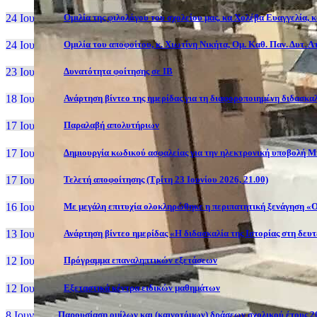
24 Ιουν, 26
Ομιλία της φιλολόγου του σχολείου μας, κα Χολέβα Ευαγγελία, 
24 Ιουν, 26
Ομιλία του αποφοίτου, κ. Χιωτίνη Νικήτα, Ομ. Καθ. Παν. Δυτ. 
23 Ιουν, 26
Δυνατότητα φοίτησης σε ΙΒ
18 Ιουν, 26
Ανάρτηση βίντεο της ημερίδας για τη διαφοροποιημένη διδασκαλ
17 Ιουν, 26
Παραλαβή απολυτήριων
17 Ιουν, 26
Δημιουργία κωδικού ασφαλείας για την ηλεκτρονική υποβολή Μ
17 Ιουν, 26
Τελετή αποφοίτησης (Τρίτη 23 Ιουνίου 2026, 21.00)
16 Ιουν, 26
Με μεγάλη επιτυχία ολοκληρώθηκε η περιπατητική ξενάγηση «Ο
13 Ιουν, 26
Ανάρτηση βίντεο ημερίδας «Η διδασκαλία της Ιστορίας στη δευ
12 Ιουν, 26
Πρόγραμμα επαναληπτικών εξετάσεων
12 Ιουν, 26
Εξεταστικά κέντρα ειδικών μαθημάτων
8 Ιουν, 26
Παρουσίαση ομίλων και (καινοτόμων) δράσεων σχολικού έτους 