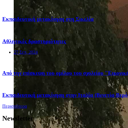
Eκπαιδευτική μετακίνηση στη Σικελία
Αθλητικές δραστηριότητες
27 Σεπ, 2024
Από την επίσκεψη του ομίλου του σχολείου "Εικονι
Eκπαιδευτική μετακίνηση στην Ιταλία (Βενετία-Βερ
Περισσότερα
Newsletter