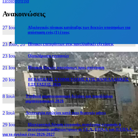
Περισσότερα
Ανακοινώσεις
27 Ιουν, 26
Αξιολογικός πίνακας κατάταξης των δεκτών υποψηφίων για
απόσπαση ενός (1) έτους
23 Ιουλ, 26
Πίνακες επιτυχόντων στις πανελλαδικές εξετάσεις
23 Ιουλ, 26
Ολοκλήρωση εγγραφών
21 Ιουλ, 26
Πίνακας δεκτών υποψήφιων προς απόσπαση
20 Ιουλ, 26
ΒΕΒΑΙΩΣΕΙΣ ΣΥΜΜΕΤΟΧΗΣ ΣΤΙΣ ΠΑΝΕΛΛΑΔΙΚΕΣ
ΕΞΕΤΑΣΕΙΣ 2026
8 Ιουλ, 26
Υποβολή μηχανογραφικού δελτίου και παράλληλου
μηχανογραφικού 2026
2 Ιουλ, 26
Λειτουργία σχολείου κατά τους θερινούς μήνες
29 Ιουν, 26
Ηλεκτρονική Αίτηση εγγραφής, ανανέωσης εγγραφής ή
μετεγγραφής μαθητών/τριών σε ΓΕ.Λ., ΕΠΑ.Λ. και Π.ΕΠΑ.Λ.,
για το σχολικό έτος 2026-2027