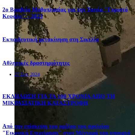
2ο Βραβείο Μυθοπλασίας για την Ταινία "Γυριστό
Κεφάλι;" - 2023
Eκπαιδευτική μετακίνηση στη Σικελία
Αθλητικές δραστηριότητες
27 Σεπ, 2024
ΕΚΔΗΛΩΣΗ ΓΙΑ ΤΑ 100 ΧΡΟΝΙΑ ΑΠΟ ΤΗ
ΜΙΚΡΑΣΙΑΤΙΚΗ ΚΑΤΑΣΤΡΟΦΗ
Από την επίσκεψη του ομίλου του σχολείου
"Εικονική Επιχείρηση" στον Μέντορά του υπουργό