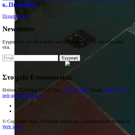
κ. Πιερακάκη
Περισσότερα
Newsletter
Εγγραφείτε στο Newsletter μας για ανακοινώσεις και τελευταία
νέα.
Εγγραφή
Στοιχεία Επικοινωνίας
Ηπίτου 15, Αθήνα 105 57
Τηλ:
21 0322 1687
Email:
mail@1lyk-
peir-gennad.att.sch.gr
© Copyright 2026. All Rights Reserved. | Κατασκευή & Φιλοξενία
Web Ideas