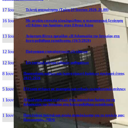
17 Ιουν, 26
Τελετή αποφοίτησης (Τρίτη 23 Ιουνίου 2026, 21.00)
16 Ιουν, 26
Με μεγάλη επιτυχία ολοκληρώθηκε η περιπατητική ξενάγηση
«Ο Κήπος της Αμαλίας» στον Εθνικό Κήπο
13 Ιουν, 26
Ανάρτηση βίντεο ημερίδας «Η διδασκαλία της Ιστορίας στη
δευτεροβάθμια εκπαίδευση» (16/5/2026)
12 Ιουν, 26
Πρόγραμμα επαναληπτικών εξετάσεων
12 Ιουν, 26
Εξεταστικά κέντρα ειδικών μαθημάτων
8 Ιουν, 26
Παρουσίαση ομίλων και (καινοτόμων) δράσεων σχολικού έτους
2025-2026
5 Ιουν, 26
Εξέταση ατόμων με αναπηρία και ειδικές εκπαιδευτικές ανάγκες
1 Ιουν, 26
Αξιολόγηση συμμετεχόντων στην καινοτόμα δράση για τη
διδασκαλία της Ιστορίας στη δευτεροβάθμια εκπαίδευση
1 Ιουν, 26
Πανελλήνια πρωτιά και ρεκόρ ανακύκλωσης για το σχολείο μας:
Προορισμός... NBA!