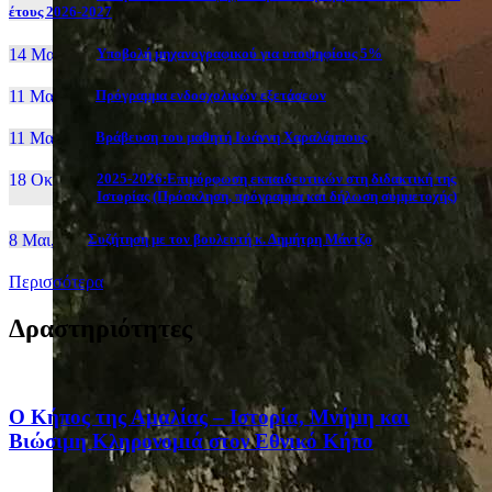
έτους 2026-2027
14 Μαι, 26
Yποβολή μηχανογραφικού για υποψηφίους 5%
11 Μαι, 26
Πρόγραμμα ενδοσχολικών εξετάσεων
11 Μαι, 26
Βράβευση του μαθητή Ιωάννη Χαραλάμπους
18 Οκτ, 25
2025-2026:Επιμόρφωση εκπαιδευτικών στη διδακτική της
Ιστορίας (Πρόσκληση, πρόγραμμα και δήλωση συμμετοχής)
8 Μαι, 26
Συζήτηση με τον βουλευτή κ. Δημήτρη Μάντζο
Περισσότερα
Δραστηριότητες
Ο Κήπος της Αμαλίας – Ιστορία, Μνήμη και
Βιώσιμη Κληρονομιά στον Εθνικό Κήπο