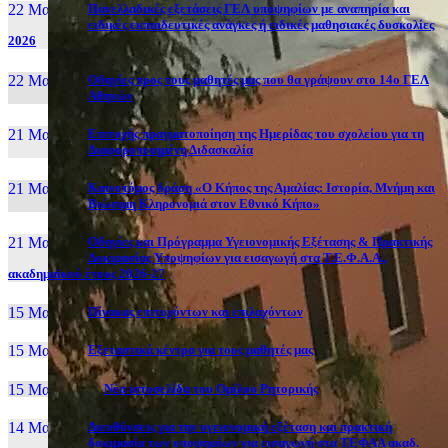
22 Μαι, 26
Πανελλαδικές εξετάσεις ΓΕΛ υποψηφίων με αναπηρία και
ειδικές εκπαιδευτικές ανάγκες ή ειδικές μαθησιακές δυσκολίες
2026
22 Μαι, 26
Οδηγίες προς τους μαθητές μας που θα γράψουν στο 14ο ΓΕΛ
Αθηνών
21 Μαι, 26
Επιτυχής πραγματοποίηση της Ημερίδας του σχολείου για τη
Διαφοροποιημένη Διδασκαλία
21 Μαι, 26
Καινοτόμος δράση «Ο Κήπος της Αμαλίας: Ιστορία, Μνήμη και
Βιώσιμη Κληρονομιά στον Εθνικό Κήπο»
21 Μαι, 26
Οδηγίες και Πρόγραμμα Υγειονομικής Εξέτασης & Πρακτικής
Δοκιμασίας Υποψηφίων για εισαγωγή στα Τ.Ε.Φ.Α.Α.,
ακαδημαϊκού έτους 2026-27
15 Μαι, 26
Πίνακας επιτυχόντων και επιλαχόντων
15 Μαι, 26
Εξεταστικά κέντρα για τους μαθητές μας
15 Μαι, 2026
Νέα ιστοσελίδα του Ομίλου Ρητορικής
14 Μαι, 26
Διευθύνσεις για την υγειονομική εξέταση και πρακτική
δοκιμασία των υποψηφίων για εισαγωγή στα ΤΕΦΑΑ ακαδ.