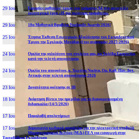
29 Ιουν, 26
Εργασίες μαθητών/-τριών του τμήματος Α4 στο αυτοτελές
λογοτεχνικό έργο «Η πιο πολύτιμη πραμάτεια»
29 Ιουν, 26
10α Μαθητικά Βραβεία YouSmile Awards 2026!
25 Ιουν, 26
Έτησια Έκθεση Εσωτερικής Αξιολόγησης του Εκπαιδευτικού
Έργου της Σχολικής Μονάδας (έτος αναφοράς: 2025-2026)
24 Ιουν, 26
Ομιλία της φιλολόγου του σχολείου μας, κα Χολέβα Ευαγγελία,
κατά την τελετή αποφοίτησης
24 Ιουν, 26
Ομιλία του αποφοίτου, κ. Χιωτίνη Νικήτα, Ομ. Καθ. Παν. Δυτ.
Αττικής στην τελετή αποφοίτησης 2026
23 Ιουν, 26
Δυνατότητα φοίτησης σε ΙΒ
18 Ιουν, 26
Ανάρτηση βίντεο της ημερίδας για τη διαφοροποιημένη
διδασκαλία (14/5/2026)
17 Ιουν, 26
Παραλαβή απολυτήριων
17 Ιουν, 26
Δημιουργία κωδικού ασφαλείας για την ηλεκτρονική υποβολή
Μηχανογραφικού Δελτίου (Μ.Δ.) ΓΕΛ για εισαγωγή στην
Τριτοβάθμια Εκπαίδευση