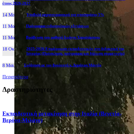
έτους 2026-2027
14 Μαι, 26
Yποβολή μηχανογραφικού για υποψηφίους 5%
11 Μαι, 26
Πρόγραμμα ενδοσχολικών εξετάσεων
11 Μαι, 26
Βράβευση του μαθητή Ιωάννη Χαραλάμπους
18 Οκτ, 25
2025-2026:Επιμόρφωση εκπαιδευτικών στη διδακτική της
Ιστορίας (Πρόσκληση, πρόγραμμα και δήλωση συμμετοχής)
8 Μαι, 26
Συζήτηση με τον βουλευτή κ. Δημήτρη Μάντζο
Περισσότερα
Δραστηριότητες
Eκπαιδευτική μετακίνηση στην Ιταλία (Βενετία-
Βερόνα-Μιλάνο)