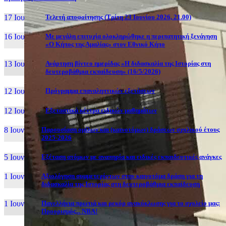
17 Ιουν, 26
Τελετή αποφοίτησης (Τρίτη 23 Ιουνίου 2026, 21.00)
16 Ιουν, 26
Με μεγάλη επιτυχία ολοκληρώθηκε η περιπατητική ξενάγηση
«Ο Κήπος της Αμαλίας» στον Εθνικό Κήπο
13 Ιουν, 26
Ανάρτηση βίντεο ημερίδας «Η διδασκαλία της Ιστορίας στη
δευτεροβάθμια εκπαίδευση» (16/5/2026)
12 Ιουν, 26
Πρόγραμμα επαναληπτικών εξετάσεων
12 Ιουν, 26
Εξεταστικά κέντρα ειδικών μαθημάτων
8 Ιουν, 26
Παρουσίαση ομίλων και (καινοτόμων) δράσεων σχολικού έτους
2025-2026
5 Ιουν, 26
Εξέταση ατόμων με αναπηρία και ειδικές εκπαιδευτικές ανάγκες
1 Ιουν, 26
Αξιολόγηση συμμετεχόντων στην καινοτόμα δράση για τη
διδασκαλία της Ιστορίας στη δευτεροβάθμια εκπαίδευση
1 Ιουν, 26
Πανελλήνια πρωτιά και ρεκόρ ανακύκλωσης για το σχολείο μας:
Προορισμός... NBA!