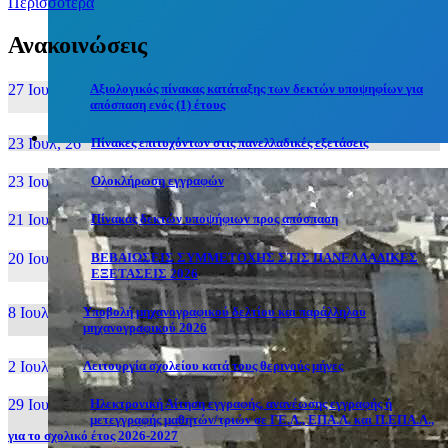
Περισσότερα
Ανακοινώσεις
27 Ιουν, 26
Αξιολογικός πίνακας κατάταξης των δεκτών υποψηφίων για
απόσπαση ενός (1) έτους
23 Ιουλ, 26
Πίνακες επιτυχόντων στις πανελλαδικές εξετάσεις
23 Ιουλ, 26
Ολοκλήρωση εγγραφών
21 Ιουλ, 26
Πίνακας δεκτών υποψήφιων προς απόσπαση
20 Ιουλ, 26
ΒΕΒΑΙΩΣΕΙΣ ΣΥΜΜΕΤΟΧΗΣ ΣΤΙΣ ΠΑΝΕΛΛΑΔΙΚΕΣ
ΕΞΕΤΑΣΕΙΣ 2026
8 Ιουλ, 26
Υποβολή μηχανογραφικού δελτίου και παράλληλου
μηχανογραφικού 2026
2 Ιουλ, 26
Λειτουργία σχολείου κατά τους θερινούς μήνες
29 Ιουν, 26
Ηλεκτρονική Αίτηση εγγραφής, ανανέωσης εγγραφής ή
μετεγγραφής μαθητών/τριών σε ΓΕ.Λ., ΕΠΑ.Λ. και Π.ΕΠΑ.Λ.,
για το σχολικό έτος 2026-2027