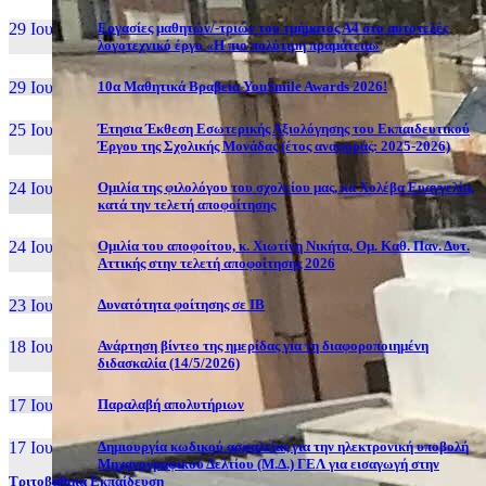
29 Ιουν, 26
Εργασίες μαθητών/-τριών του τμήματος Α4 στο αυτοτελές
λογοτεχνικό έργο «Η πιο πολύτιμη πραμάτεια»
29 Ιουν, 26
10α Μαθητικά Βραβεία YouSmile Awards 2026!
25 Ιουν, 26
Έτησια Έκθεση Εσωτερικής Αξιολόγησης του Εκπαιδευτικού
Έργου της Σχολικής Μονάδας (έτος αναφοράς: 2025-2026)
24 Ιουν, 26
Ομιλία της φιλολόγου του σχολείου μας, κα Χολέβα Ευαγγελία,
κατά την τελετή αποφοίτησης
24 Ιουν, 26
Ομιλία του αποφοίτου, κ. Χιωτίνη Νικήτα, Ομ. Καθ. Παν. Δυτ.
Αττικής στην τελετή αποφοίτησης 2026
23 Ιουν, 26
Δυνατότητα φοίτησης σε ΙΒ
18 Ιουν, 26
Ανάρτηση βίντεο της ημερίδας για τη διαφοροποιημένη
διδασκαλία (14/5/2026)
17 Ιουν, 26
Παραλαβή απολυτήριων
17 Ιουν, 26
Δημιουργία κωδικού ασφαλείας για την ηλεκτρονική υποβολή
Μηχανογραφικού Δελτίου (Μ.Δ.) ΓΕΛ για εισαγωγή στην
Τριτοβάθμια Εκπαίδευση