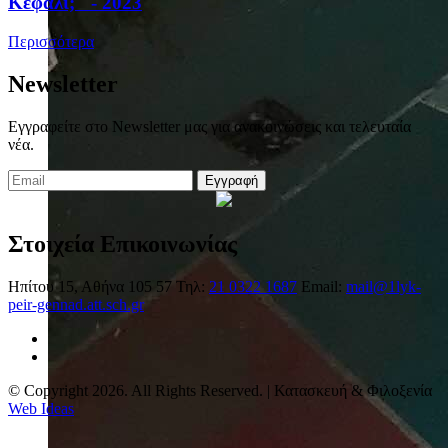
Κεφάλι;" - 2023
Περισσότερα
Newsletter
Εγγραφείτε στο Newsletter μας για ανακοινώσεις και τελευταία
νέα.
Εγγραφή
Στοιχεία Επικοινωνίας
Ηπίτου 15, Αθήνα 105 57
Τηλ:
21 0322 1687
Email:
mail@1lyk-
peir-gennad.att.sch.gr
© Copyright 2026. All Rights Reserved. | Κατασκευή & Φιλοξενία
Web Ideas