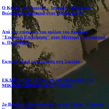
Ο Κήπος της Αμαλίας – Ιστορία, Μνήμη και
Βιώσιμη Κληρονομιά στον Εθνικό Κήπο
Από την επίσκεψη του ομίλου του σχολείου
"Εικονική Επιχείρηση" στον Μέντορά του υπουργό
κ. Πιερακάκη
Eκπαιδευτική μετακίνηση στη Σικελία
ΕΚΔΗΛΩΣΗ ΓΙΑ ΤΑ 100 ΧΡΟΝΙΑ ΑΠΟ ΤΗ
ΜΙΚΡΑΣΙΑΤΙΚΗ ΚΑΤΑΣΤΡΟΦΗ
2ο Βραβείο Μυθοπλασίας για την Ταινία "Γυριστό