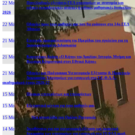
22 Μαι, 26
Πανελλαδικές εξετάσεις ΓΕΛ υποψηφίων με αναπηρία και
ειδικές εκπαιδευτικές ανάγκες ή ειδικές μαθησιακές δυσκολίες
2026
22 Μαι, 26
Οδηγίες προς τους μαθητές μας που θα γράψουν στο 14ο ΓΕΛ
Αθηνών
21 Μαι, 26
Επιτυχής πραγματοποίηση της Ημερίδας του σχολείου για τη
Διαφοροποιημένη Διδασκαλία
21 Μαι, 26
Καινοτόμος δράση «Ο Κήπος της Αμαλίας: Ιστορία, Μνήμη και
Βιώσιμη Κληρονομιά στον Εθνικό Κήπο»
21 Μαι, 26
Οδηγίες και Πρόγραμμα Υγειονομικής Εξέτασης & Πρακτικής
Δοκιμασίας Υποψηφίων για εισαγωγή στα Τ.Ε.Φ.Α.Α.,
ακαδημαϊκού έτους 2026-27
15 Μαι, 26
Πίνακας επιτυχόντων και επιλαχόντων
15 Μαι, 26
Εξεταστικά κέντρα για τους μαθητές μας
15 Μαι, 2026
Νέα ιστοσελίδα του Ομίλου Ρητορικής
14 Μαι, 26
Διευθύνσεις για την υγειονομική εξέταση και πρακτική
δοκιμασία των υποψηφίων για εισαγωγή στα ΤΕΦΑΑ ακαδ.