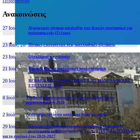
Περισσότερα
Ανακοινώσεις
27 Ιουν, 26
Αξιολογικός πίνακας κατάταξης των δεκτών υποψηφίων για
απόσπαση ενός (1) έτους
23 Ιουλ, 26
Πίνακες επιτυχόντων στις πανελλαδικές εξετάσεις
23 Ιουλ, 26
Ολοκλήρωση εγγραφών
21 Ιουλ, 26
Πίνακας δεκτών υποψήφιων προς απόσπαση
20 Ιουλ, 26
ΒΕΒΑΙΩΣΕΙΣ ΣΥΜΜΕΤΟΧΗΣ ΣΤΙΣ ΠΑΝΕΛΛΑΔΙΚΕΣ
ΕΞΕΤΑΣΕΙΣ 2026
8 Ιουλ, 26
Υποβολή μηχανογραφικού δελτίου και παράλληλου
μηχανογραφικού 2026
2 Ιουλ, 26
Λειτουργία σχολείου κατά τους θερινούς μήνες
29 Ιουν, 26
Ηλεκτρονική Αίτηση εγγραφής, ανανέωσης εγγραφής ή
μετεγγραφής μαθητών/τριών σε ΓΕ.Λ., ΕΠΑ.Λ. και Π.ΕΠΑ.Λ.,
για το σχολικό έτος 2026-2027