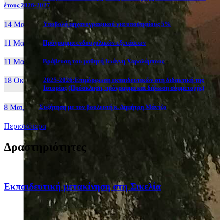
έτους 2026-2027
14 Μαι, 26
Yποβολή μηχανογραφικού για υποψηφίους 5%
11 Μαι, 26
Πρόγραμμα ενδοσχολικών εξετάσεων
11 Μαι, 26
Βράβευση του μαθητή Ιωάννη Χαραλάμπους
18 Οκτ, 25
2025-2026:Επιμόρφωση εκπαιδευτικών στη διδακτική της
Ιστορίας (Πρόσκληση, πρόγραμμα και δήλωση συμμετοχής)
8 Μαι, 26
Συζήτηση με τον βουλευτή κ. Δημήτρη Μάντζο
Περισσότερα
Δραστηριότητες
Eκπαιδευτική μετακίνηση στη Σικελία