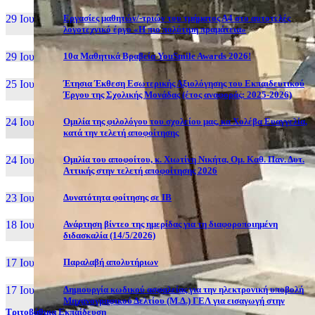
29 Ιουν, 26
Εργασίες μαθητών/-τριών του τμήματος Α4 στο αυτοτελές
λογοτεχνικό έργο «Η πιο πολύτιμη πραμάτεια»
29 Ιουν, 26
10α Μαθητικά Βραβεία YouSmile Awards 2026!
25 Ιουν, 26
Έτησια Έκθεση Εσωτερικής Αξιολόγησης του Εκπαιδευτικού
Έργου της Σχολικής Μονάδας (έτος αναφοράς: 2025-2026)
24 Ιουν, 26
Ομιλία της φιλολόγου του σχολείου μας, κα Χολέβα Ευαγγελία,
κατά την τελετή αποφοίτησης
24 Ιουν, 26
Ομιλία του αποφοίτου, κ. Χιωτίνη Νικήτα, Ομ. Καθ. Παν. Δυτ.
Αττικής στην τελετή αποφοίτησης 2026
23 Ιουν, 26
Δυνατότητα φοίτησης σε ΙΒ
18 Ιουν, 26
Ανάρτηση βίντεο της ημερίδας για τη διαφοροποιημένη
διδασκαλία (14/5/2026)
17 Ιουν, 26
Παραλαβή απολυτήριων
17 Ιουν, 26
Δημιουργία κωδικού ασφαλείας για την ηλεκτρονική υποβολή
Μηχανογραφικού Δελτίου (Μ.Δ.) ΓΕΛ για εισαγωγή στην
Τριτοβάθμια Εκπαίδευση