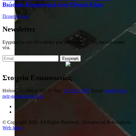
Βιώσιμη Κληρονομιά στον Εθνικό Κήπο
Περισσότερα
Newsletter
Εγγραφείτε στο Newsletter μας για ανακοινώσεις και τελευταία
νέα.
Εγγραφή
Στοιχεία Επικοινωνίας
Ηπίτου 15, Αθήνα 105 57
Τηλ:
21 0322 1687
Email:
mail@1lyk-
peir-gennad.att.sch.gr
© Copyright 2026. All Rights Reserved. | Κατασκευή & Φιλοξενία
Web Ideas