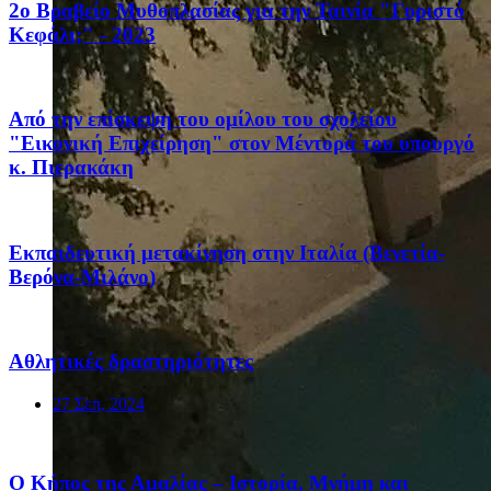
2ο Βραβείο Μυθοπλασίας για την Ταινία "Γυριστό
Κεφάλι;" - 2023
Από την επίσκεψη του ομίλου του σχολείου
"Εικονική Επιχείρηση" στον Μέντορά του υπουργό
κ. Πιερακάκη
Eκπαιδευτική μετακίνηση στην Ιταλία (Βενετία-
Βερόνα-Μιλάνο)
Αθλητικές δραστηριότητες
27 Σεπ, 2024
Ο Κήπος της Αμαλίας – Ιστορία, Μνήμη και