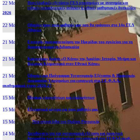
22 Μαι, 26
Πανελλαδικές εξετάσεις ΓΕΛ υποψηφίων με αναπηρία και
ειδικές εκπαιδευτικές ανάγκες ή ειδικές μαθησιακές δυσκολίες
2026
22 Μαι, 26
Οδηγίες προς τους μαθητές μας που θα γράψουν στο 14ο ΓΕΛ
Αθηνών
21 Μαι, 26
Επιτυχής πραγματοποίηση της Ημερίδας του σχολείου για τη
Διαφοροποιημένη Διδασκαλία
21 Μαι, 26
Καινοτόμος δράση «Ο Κήπος της Αμαλίας: Ιστορία, Μνήμη και
Βιώσιμη Κληρονομιά στον Εθνικό Κήπο»
21 Μαι, 26
Οδηγίες και Πρόγραμμα Υγειονομικής Εξέτασης & Πρακτικής
Δοκιμασίας Υποψηφίων για εισαγωγή στα Τ.Ε.Φ.Α.Α.,
ακαδημαϊκού έτους 2026-27
15 Μαι, 26
Πίνακας επιτυχόντων και επιλαχόντων
15 Μαι, 26
Εξεταστικά κέντρα για τους μαθητές μας
15 Μαι, 2026
Νέα ιστοσελίδα του Ομίλου Ρητορικής
14 Μαι, 26
Διευθύνσεις για την υγειονομική εξέταση και πρακτική
δοκιμασία των υποψηφίων για εισαγωγή στα ΤΕΦΑΑ ακαδ.