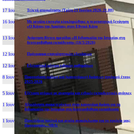
17 Ιουν, 26
Τελετή αποφοίτησης (Τρίτη 23 Ιουνίου 2026, 21.00)
16 Ιουν, 26
Με μεγάλη επιτυχία ολοκληρώθηκε η περιπατητική ξενάγηση
«Ο Κήπος της Αμαλίας» στον Εθνικό Κήπο
13 Ιουν, 26
Ανάρτηση βίντεο ημερίδας «Η διδασκαλία της Ιστορίας στη
δευτεροβάθμια εκπαίδευση» (16/5/2026)
12 Ιουν, 26
Πρόγραμμα επαναληπτικών εξετάσεων
12 Ιουν, 26
Εξεταστικά κέντρα ειδικών μαθημάτων
8 Ιουν, 26
Παρουσίαση ομίλων και (καινοτόμων) δράσεων σχολικού έτους
2025-2026
5 Ιουν, 26
Εξέταση ατόμων με αναπηρία και ειδικές εκπαιδευτικές ανάγκες
1 Ιουν, 26
Αξιολόγηση συμμετεχόντων στην καινοτόμα δράση για τη
διδασκαλία της Ιστορίας στη δευτεροβάθμια εκπαίδευση
1 Ιουν, 26
Πανελλήνια πρωτιά και ρεκόρ ανακύκλωσης για το σχολείο μας:
Προορισμός... NBA!