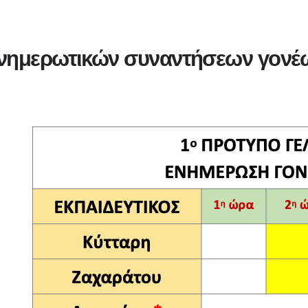
νημερωτικών συναντήσεων γονέω