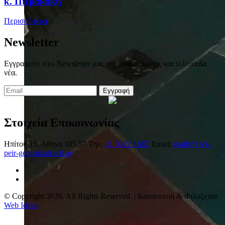
κ. Πιερακάκη
Περισσότερα
Newsletter
Εγγραφείτε στο Newsletter μας για ανακοινώσεις και τελευταία
νέα.
Εγγραφή
Στοιχεία Επικοινωνίας
Ηπίτου 15, Αθήνα 105 57
Τηλ:
21 0322 1687
Email:
mail@1lyk-
peir-gennad.att.sch.gr
© Copyright 2026. All Rights Reserved. | Κατασκευή & Φιλοξενία
Web Ideas