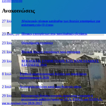
Περισσότερα
Ανακοινώσεις
27 Ιουν, 26
Αξιολογικός πίνακας κατάταξης των δεκτών υποψηφίων για
απόσπαση ενός (1) έτους
23 Ιουλ, 26
Πίνακες επιτυχόντων στις πανελλαδικές εξετάσεις
23 Ιουλ, 26
Ολοκλήρωση εγγραφών
21 Ιουλ, 26
Πίνακας δεκτών υποψήφιων προς απόσπαση
20 Ιουλ, 26
ΒΕΒΑΙΩΣΕΙΣ ΣΥΜΜΕΤΟΧΗΣ ΣΤΙΣ ΠΑΝΕΛΛΑΔΙΚΕΣ
ΕΞΕΤΑΣΕΙΣ 2026
8 Ιουλ, 26
Υποβολή μηχανογραφικού δελτίου και παράλληλου
μηχανογραφικού 2026
2 Ιουλ, 26
Λειτουργία σχολείου κατά τους θερινούς μήνες
29 Ιουν, 26
Ηλεκτρονική Αίτηση εγγραφής, ανανέωσης εγγραφής ή
μετεγγραφής μαθητών/τριών σε ΓΕ.Λ., ΕΠΑ.Λ. και Π.ΕΠΑ.Λ.,
για το σχολικό έτος 2026-2027