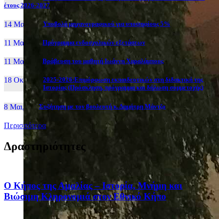
έτους 2026-2027
14 Μαι, 26
Yποβολή μηχανογραφικού για υποψηφίους 5%
11 Μαι, 26
Πρόγραμμα ενδοσχολικών εξετάσεων
11 Μαι, 26
Βράβευση του μαθητή Ιωάννη Χαραλάμπους
18 Οκτ, 25
2025-2026:Επιμόρφωση εκπαιδευτικών στη διδακτική της
Ιστορίας (Πρόσκληση, πρόγραμμα και δήλωση συμμετοχής)
8 Μαι, 26
Συζήτηση με τον βουλευτή κ. Δημήτρη Μάντζο
Περισσότερα
Δραστηριότητες
Ο Κήπος της Αμαλίας – Ιστορία, Μνήμη και
Βιώσιμη Κληρονομιά στον Εθνικό Κήπο