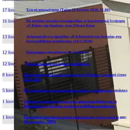
17 Ιουν, 26
Τελετή αποφοίτησης (Τρίτη 23 Ιουνίου 2026, 21.00)
16 Ιουν, 26
Με μεγάλη επιτυχία ολοκληρώθηκε η περιπατητική ξενάγηση
«Ο Κήπος της Αμαλίας» στον Εθνικό Κήπο
13 Ιουν, 26
Ανάρτηση βίντεο ημερίδας «Η διδασκαλία της Ιστορίας στη
δευτεροβάθμια εκπαίδευση» (16/5/2026)
12 Ιουν, 26
Πρόγραμμα επαναληπτικών εξετάσεων
12 Ιουν, 26
Εξεταστικά κέντρα ειδικών μαθημάτων
8 Ιουν, 26
Παρουσίαση ομίλων και (καινοτόμων) δράσεων σχολικού έτους
2025-2026
5 Ιουν, 26
Εξέταση ατόμων με αναπηρία και ειδικές εκπαιδευτικές ανάγκες
1 Ιουν, 26
Αξιολόγηση συμμετεχόντων στην καινοτόμα δράση για τη
διδασκαλία της Ιστορίας στη δευτεροβάθμια εκπαίδευση
1 Ιουν, 26
Πανελλήνια πρωτιά και ρεκόρ ανακύκλωσης για το σχολείο μας:
Προορισμός... NBA!