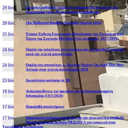
29 Ιουν, 26
Εργασίες μαθητών/-τριών του τμήματος Α4 στο αυτοτελές
λογοτεχνικό έργο «Η πιο πολύτιμη πραμάτεια»
29 Ιουν, 26
10α Μαθητικά Βραβεία YouSmile Awards 2026!
25 Ιουν, 26
Έτησια Έκθεση Εσωτερικής Αξιολόγησης του Εκπαιδευτικού
Έργου της Σχολικής Μονάδας (έτος αναφοράς: 2025-2026)
24 Ιουν, 26
Ομιλία της φιλολόγου του σχολείου μας, κα Χολέβα Ευαγγελία,
κατά την τελετή αποφοίτησης
24 Ιουν, 26
Ομιλία του αποφοίτου, κ. Χιωτίνη Νικήτα, Ομ. Καθ. Παν. Δυτ.
Αττικής στην τελετή αποφοίτησης 2026
23 Ιουν, 26
Δυνατότητα φοίτησης σε ΙΒ
18 Ιουν, 26
Ανάρτηση βίντεο της ημερίδας για τη διαφοροποιημένη
διδασκαλία (14/5/2026)
17 Ιουν, 26
Παραλαβή απολυτήριων
17 Ιουν, 26
Δημιουργία κωδικού ασφαλείας για την ηλεκτρονική υποβολή
Μηχανογραφικού Δελτίου (Μ.Δ.) ΓΕΛ για εισαγωγή στην
Τριτοβάθμια Εκπαίδευση