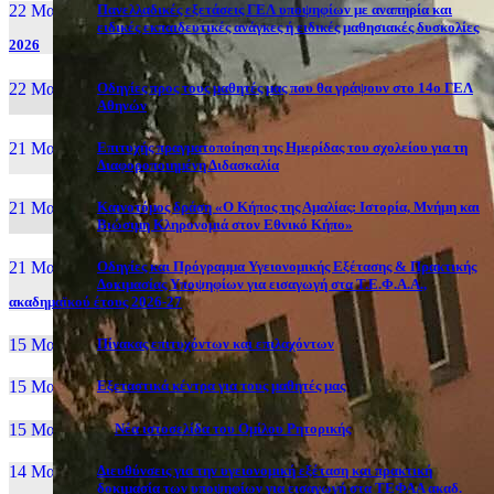
22 Μαι, 26
Πανελλαδικές εξετάσεις ΓΕΛ υποψηφίων με αναπηρία και
ειδικές εκπαιδευτικές ανάγκες ή ειδικές μαθησιακές δυσκολίες
2026
22 Μαι, 26
Οδηγίες προς τους μαθητές μας που θα γράψουν στο 14ο ΓΕΛ
Αθηνών
21 Μαι, 26
Επιτυχής πραγματοποίηση της Ημερίδας του σχολείου για τη
Διαφοροποιημένη Διδασκαλία
21 Μαι, 26
Καινοτόμος δράση «Ο Κήπος της Αμαλίας: Ιστορία, Μνήμη και
Βιώσιμη Κληρονομιά στον Εθνικό Κήπο»
21 Μαι, 26
Οδηγίες και Πρόγραμμα Υγειονομικής Εξέτασης & Πρακτικής
Δοκιμασίας Υποψηφίων για εισαγωγή στα Τ.Ε.Φ.Α.Α.,
ακαδημαϊκού έτους 2026-27
15 Μαι, 26
Πίνακας επιτυχόντων και επιλαχόντων
15 Μαι, 26
Εξεταστικά κέντρα για τους μαθητές μας
15 Μαι, 2026
Νέα ιστοσελίδα του Ομίλου Ρητορικής
14 Μαι, 26
Διευθύνσεις για την υγειονομική εξέταση και πρακτική
δοκιμασία των υποψηφίων για εισαγωγή στα ΤΕΦΑΑ ακαδ.