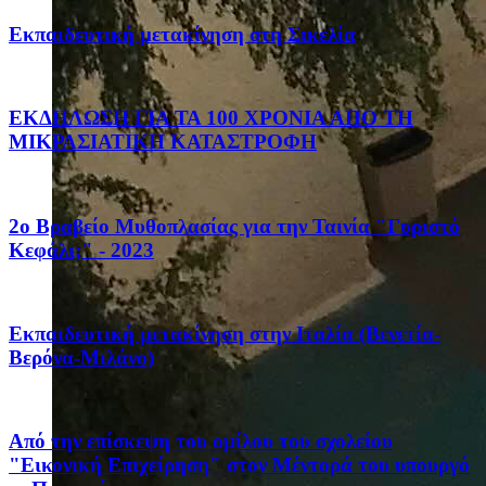
Eκπαιδευτική μετακίνηση στη Σικελία
ΕΚΔΗΛΩΣΗ ΓΙΑ ΤΑ 100 ΧΡΟΝΙΑ ΑΠΟ ΤΗ
ΜΙΚΡΑΣΙΑΤΙΚΗ ΚΑΤΑΣΤΡΟΦΗ
2ο Βραβείο Μυθοπλασίας για την Ταινία "Γυριστό
Κεφάλι;" - 2023
Eκπαιδευτική μετακίνηση στην Ιταλία (Βενετία-
Βερόνα-Μιλάνο)
Από την επίσκεψη του ομίλου του σχολείου
"Εικονική Επιχείρηση" στον Μέντορά του υπουργό