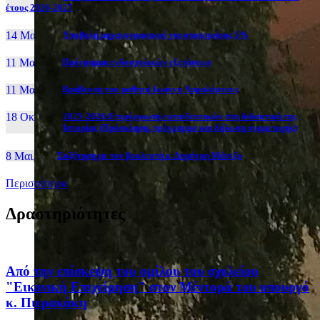
έτους 2026-2027
14 Μαι, 26
Yποβολή μηχανογραφικού για υποψηφίους 5%
11 Μαι, 26
Πρόγραμμα ενδοσχολικών εξετάσεων
11 Μαι, 26
Βράβευση του μαθητή Ιωάννη Χαραλάμπους
18 Οκτ, 25
2025-2026:Επιμόρφωση εκπαιδευτικών στη διδακτική της
Ιστορίας (Πρόσκληση, πρόγραμμα και δήλωση συμμετοχής)
8 Μαι, 26
Συζήτηση με τον βουλευτή κ. Δημήτρη Μάντζο
Περισσότερα
Δραστηριότητες
Από την επίσκεψη του ομίλου του σχολείου
"Εικονική Επιχείρηση" στον Μέντορά του υπουργό
κ. Πιερακάκη