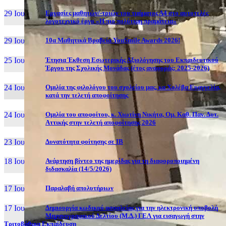
29 Ιουν, 26
Εργασίες μαθητών/-τριών του τμήματος Α4 στο αυτοτελές
λογοτεχνικό έργο «Η πιο πολύτιμη πραμάτεια»
29 Ιουν, 26
10α Μαθητικά Βραβεία YouSmile Awards 2026!
25 Ιουν, 26
Έτησια Έκθεση Εσωτερικής Αξιολόγησης του Εκπαιδευτικού
Έργου της Σχολικής Μονάδας (έτος αναφοράς: 2025-2026)
24 Ιουν, 26
Ομιλία της φιλολόγου του σχολείου μας, κα Χολέβα Ευαγγελία,
κατά την τελετή αποφοίτησης
24 Ιουν, 26
Ομιλία του αποφοίτου, κ. Χιωτίνη Νικήτα, Ομ. Καθ. Παν. Δυτ.
Αττικής στην τελετή αποφοίτησης 2026
23 Ιουν, 26
Δυνατότητα φοίτησης σε ΙΒ
18 Ιουν, 26
Ανάρτηση βίντεο της ημερίδας για τη διαφοροποιημένη
διδασκαλία (14/5/2026)
17 Ιουν, 26
Παραλαβή απολυτήριων
17 Ιουν, 26
Δημιουργία κωδικού ασφαλείας για την ηλεκτρονική υποβολή
Μηχανογραφικού Δελτίου (Μ.Δ.) ΓΕΛ για εισαγωγή στην
Τριτοβάθμια Εκπαίδευση