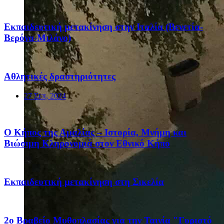
Eκπαιδευτική μετακίνηση στην Ιταλία (Βενετία-
Βερόνα-Μιλάνο)
Αθλητικές δραστηριότητες
27 Σεπ, 2024
Ο Κήπος της Αμαλίας – Ιστορία, Μνήμη και
Βιώσιμη Κληρονομιά στον Εθνικό Κήπο
Eκπαιδευτική μετακίνηση στη Σικελία
2ο Βραβείο Μυθοπλασίας για την Ταινία "Γυριστό