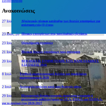
Περισσότερα
Ανακοινώσεις
27 Ιουν, 26
Αξιολογικός πίνακας κατάταξης των δεκτών υποψηφίων για
απόσπαση ενός (1) έτους
23 Ιουλ, 26
Πίνακες επιτυχόντων στις πανελλαδικές εξετάσεις
23 Ιουλ, 26
Ολοκλήρωση εγγραφών
21 Ιουλ, 26
Πίνακας δεκτών υποψήφιων προς απόσπαση
20 Ιουλ, 26
ΒΕΒΑΙΩΣΕΙΣ ΣΥΜΜΕΤΟΧΗΣ ΣΤΙΣ ΠΑΝΕΛΛΑΔΙΚΕΣ
ΕΞΕΤΑΣΕΙΣ 2026
8 Ιουλ, 26
Υποβολή μηχανογραφικού δελτίου και παράλληλου
μηχανογραφικού 2026
2 Ιουλ, 26
Λειτουργία σχολείου κατά τους θερινούς μήνες
29 Ιουν, 26
Ηλεκτρονική Αίτηση εγγραφής, ανανέωσης εγγραφής ή
μετεγγραφής μαθητών/τριών σε ΓΕ.Λ., ΕΠΑ.Λ. και Π.ΕΠΑ.Λ.,
για το σχολικό έτος 2026-2027