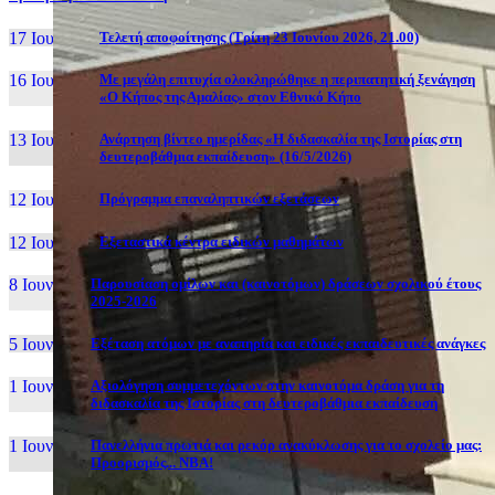
17 Ιουν, 26
Τελετή αποφοίτησης (Τρίτη 23 Ιουνίου 2026, 21.00)
16 Ιουν, 26
Με μεγάλη επιτυχία ολοκληρώθηκε η περιπατητική ξενάγηση
«Ο Κήπος της Αμαλίας» στον Εθνικό Κήπο
13 Ιουν, 26
Ανάρτηση βίντεο ημερίδας «Η διδασκαλία της Ιστορίας στη
δευτεροβάθμια εκπαίδευση» (16/5/2026)
12 Ιουν, 26
Πρόγραμμα επαναληπτικών εξετάσεων
12 Ιουν, 26
Εξεταστικά κέντρα ειδικών μαθημάτων
8 Ιουν, 26
Παρουσίαση ομίλων και (καινοτόμων) δράσεων σχολικού έτους
2025-2026
5 Ιουν, 26
Εξέταση ατόμων με αναπηρία και ειδικές εκπαιδευτικές ανάγκες
1 Ιουν, 26
Αξιολόγηση συμμετεχόντων στην καινοτόμα δράση για τη
διδασκαλία της Ιστορίας στη δευτεροβάθμια εκπαίδευση
1 Ιουν, 26
Πανελλήνια πρωτιά και ρεκόρ ανακύκλωσης για το σχολείο μας:
Προορισμός... NBA!