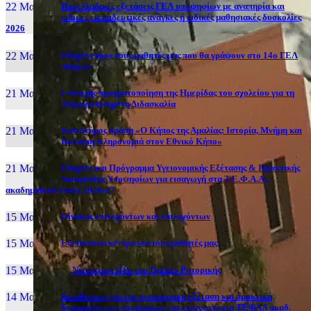
22 Μαι, 26
Πανελλαδικές εξετάσεις ΓΕΛ υποψηφίων με αναπηρία και
ειδικές εκπαιδευτικές ανάγκες ή ειδικές μαθησιακές δυσκολίες
2026
22 Μαι, 26
Οδηγίες προς τους μαθητές μας που θα γράψουν στο 14ο ΓΕΛ
Αθηνών
21 Μαι, 26
Επιτυχής πραγματοποίηση της Ημερίδας του σχολείου για τη
Διαφοροποιημένη Διδασκαλία
21 Μαι, 26
Καινοτόμος δράση «Ο Κήπος της Αμαλίας: Ιστορία, Μνήμη και
Βιώσιμη Κληρονομιά στον Εθνικό Κήπο»
21 Μαι, 26
Οδηγίες και Πρόγραμμα Υγειονομικής Εξέτασης & Πρακτικής
Δοκιμασίας Υποψηφίων για εισαγωγή στα Τ.Ε.Φ.Α.Α.,
ακαδημαϊκού έτους 2026-27
15 Μαι, 26
Πίνακας επιτυχόντων και επιλαχόντων
15 Μαι, 26
Εξεταστικά κέντρα για τους μαθητές μας
15 Μαι, 2026
Νέα ιστοσελίδα του Ομίλου Ρητορικής
14 Μαι, 26
Διευθύνσεις για την υγειονομική εξέταση και πρακτική
δοκιμασία των υποψηφίων για εισαγωγή στα ΤΕΦΑΑ ακαδ.