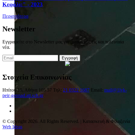
Κεφάλι;" - 2023
Περισσότερα
Newsletter
Εγγραφείτε στο Newsletter μας για ανακοινώσεις και τελευταία
νέα.
Εγγραφή
Στοιχεία Επικοινωνίας
Ηπίτου 15, Αθήνα 105 57
Τηλ:
21 0322 1687
Email:
mail@1lyk-
peir-gennad.att.sch.gr
© Copyright 2026. All Rights Reserved. | Κατασκευή & Φιλοξενία
Web Ideas