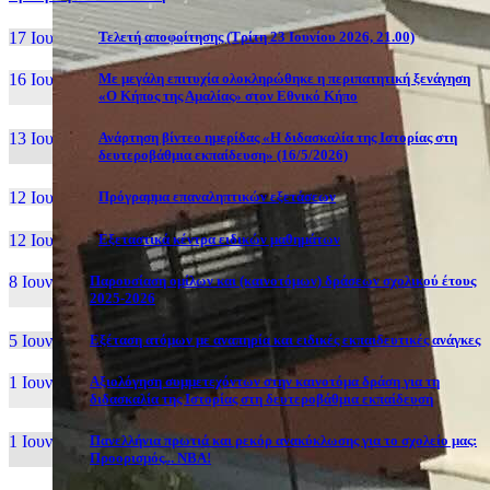
17 Ιουν, 26
Τελετή αποφοίτησης (Τρίτη 23 Ιουνίου 2026, 21.00)
16 Ιουν, 26
Με μεγάλη επιτυχία ολοκληρώθηκε η περιπατητική ξενάγηση
«Ο Κήπος της Αμαλίας» στον Εθνικό Κήπο
13 Ιουν, 26
Ανάρτηση βίντεο ημερίδας «Η διδασκαλία της Ιστορίας στη
δευτεροβάθμια εκπαίδευση» (16/5/2026)
12 Ιουν, 26
Πρόγραμμα επαναληπτικών εξετάσεων
12 Ιουν, 26
Εξεταστικά κέντρα ειδικών μαθημάτων
8 Ιουν, 26
Παρουσίαση ομίλων και (καινοτόμων) δράσεων σχολικού έτους
2025-2026
5 Ιουν, 26
Εξέταση ατόμων με αναπηρία και ειδικές εκπαιδευτικές ανάγκες
1 Ιουν, 26
Αξιολόγηση συμμετεχόντων στην καινοτόμα δράση για τη
διδασκαλία της Ιστορίας στη δευτεροβάθμια εκπαίδευση
1 Ιουν, 26
Πανελλήνια πρωτιά και ρεκόρ ανακύκλωσης για το σχολείο μας:
Προορισμός... NBA!