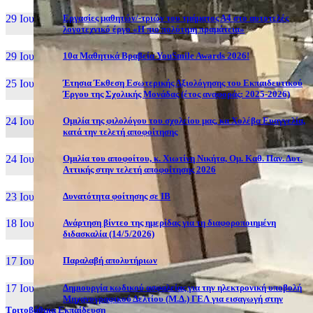
29 Ιουν, 26
Εργασίες μαθητών/-τριών του τμήματος Α4 στο αυτοτελές
λογοτεχνικό έργο «Η πιο πολύτιμη πραμάτεια»
29 Ιουν, 26
10α Μαθητικά Βραβεία YouSmile Awards 2026!
25 Ιουν, 26
Έτησια Έκθεση Εσωτερικής Αξιολόγησης του Εκπαιδευτικού
Έργου της Σχολικής Μονάδας (έτος αναφοράς: 2025-2026)
24 Ιουν, 26
Ομιλία της φιλολόγου του σχολείου μας, κα Χολέβα Ευαγγελία,
κατά την τελετή αποφοίτησης
24 Ιουν, 26
Ομιλία του αποφοίτου, κ. Χιωτίνη Νικήτα, Ομ. Καθ. Παν. Δυτ.
Αττικής στην τελετή αποφοίτησης 2026
23 Ιουν, 26
Δυνατότητα φοίτησης σε ΙΒ
18 Ιουν, 26
Ανάρτηση βίντεο της ημερίδας για τη διαφοροποιημένη
διδασκαλία (14/5/2026)
17 Ιουν, 26
Παραλαβή απολυτήριων
17 Ιουν, 26
Δημιουργία κωδικού ασφαλείας για την ηλεκτρονική υποβολή
Μηχανογραφικού Δελτίου (Μ.Δ.) ΓΕΛ για εισαγωγή στην
Τριτοβάθμια Εκπαίδευση