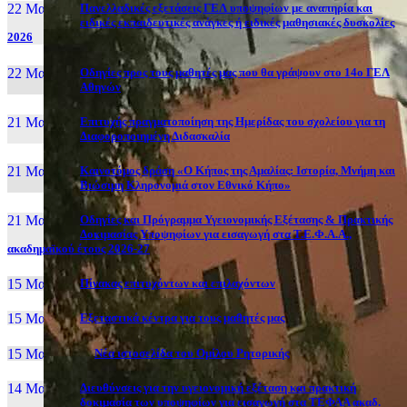
22 Μαι, 26
Πανελλαδικές εξετάσεις ΓΕΛ υποψηφίων με αναπηρία και
ειδικές εκπαιδευτικές ανάγκες ή ειδικές μαθησιακές δυσκολίες
2026
22 Μαι, 26
Οδηγίες προς τους μαθητές μας που θα γράψουν στο 14ο ΓΕΛ
Αθηνών
21 Μαι, 26
Επιτυχής πραγματοποίηση της Ημερίδας του σχολείου για τη
Διαφοροποιημένη Διδασκαλία
21 Μαι, 26
Καινοτόμος δράση «Ο Κήπος της Αμαλίας: Ιστορία, Μνήμη και
Βιώσιμη Κληρονομιά στον Εθνικό Κήπο»
21 Μαι, 26
Οδηγίες και Πρόγραμμα Υγειονομικής Εξέτασης & Πρακτικής
Δοκιμασίας Υποψηφίων για εισαγωγή στα Τ.Ε.Φ.Α.Α.,
ακαδημαϊκού έτους 2026-27
15 Μαι, 26
Πίνακας επιτυχόντων και επιλαχόντων
15 Μαι, 26
Εξεταστικά κέντρα για τους μαθητές μας
15 Μαι, 2026
Νέα ιστοσελίδα του Ομίλου Ρητορικής
14 Μαι, 26
Διευθύνσεις για την υγειονομική εξέταση και πρακτική
δοκιμασία των υποψηφίων για εισαγωγή στα ΤΕΦΑΑ ακαδ.