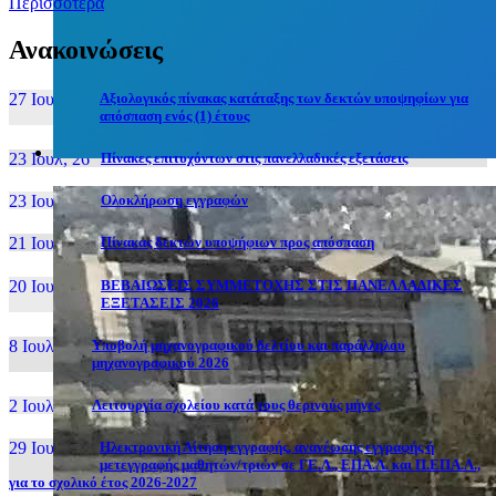
Περισσότερα
Ανακοινώσεις
27 Ιουν, 26
Αξιολογικός πίνακας κατάταξης των δεκτών υποψηφίων για
απόσπαση ενός (1) έτους
23 Ιουλ, 26
Πίνακες επιτυχόντων στις πανελλαδικές εξετάσεις
23 Ιουλ, 26
Ολοκλήρωση εγγραφών
21 Ιουλ, 26
Πίνακας δεκτών υποψήφιων προς απόσπαση
20 Ιουλ, 26
ΒΕΒΑΙΩΣΕΙΣ ΣΥΜΜΕΤΟΧΗΣ ΣΤΙΣ ΠΑΝΕΛΛΑΔΙΚΕΣ
ΕΞΕΤΑΣΕΙΣ 2026
8 Ιουλ, 26
Υποβολή μηχανογραφικού δελτίου και παράλληλου
μηχανογραφικού 2026
2 Ιουλ, 26
Λειτουργία σχολείου κατά τους θερινούς μήνες
29 Ιουν, 26
Ηλεκτρονική Αίτηση εγγραφής, ανανέωσης εγγραφής ή
μετεγγραφής μαθητών/τριών σε ΓΕ.Λ., ΕΠΑ.Λ. και Π.ΕΠΑ.Λ.,
για το σχολικό έτος 2026-2027