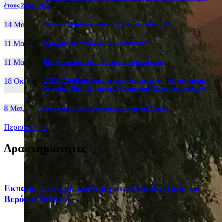
έτους 2026-2027
14 Μαι, 26
Yποβολή μηχανογραφικού για υποψηφίους 5%
11 Μαι, 26
Πρόγραμμα ενδοσχολικών εξετάσεων
11 Μαι, 26
Βράβευση του μαθητή Ιωάννη Χαραλάμπους
18 Οκτ, 25
2025-2026:Επιμόρφωση εκπαιδευτικών στη διδακτική της
Ιστορίας (Πρόσκληση, πρόγραμμα και δήλωση συμμετοχής)
8 Μαι, 26
Συζήτηση με τον βουλευτή κ. Δημήτρη Μάντζο
Περισσότερα
Δραστηριότητες
Eκπαιδευτική μετακίνηση στην Ιταλία (Βενετία-
Βερόνα-Μιλάνο)