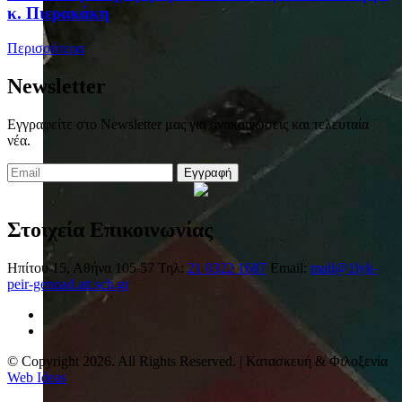
κ. Πιερακάκη
Περισσότερα
Newsletter
Εγγραφείτε στο Newsletter μας για ανακοινώσεις και τελευταία
νέα.
Εγγραφή
Στοιχεία Επικοινωνίας
Ηπίτου 15, Αθήνα 105 57
Τηλ:
21 0322 1687
Email:
mail@1lyk-
peir-gennad.att.sch.gr
© Copyright 2026. All Rights Reserved. | Κατασκευή & Φιλοξενία
Web Ideas