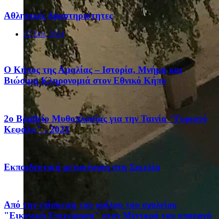
Αθλητικές δραστηριότητες
27 Σεπ, 2024
Ο Κήπος της Αμαλίας – Ιστορία, Μνήμη και
Βιώσιμη Κληρονομιά στον Εθνικό Κήπο
2ο Βραβείο Μυθοπλασίας για την Ταινία "Γυριστό
Κεφάλι;" - 2023
Eκπαιδευτική μετακίνηση στη Σικελία
Από την επίσκεψη του ομίλου του σχολείου
"Εικονική Επιχείρηση" στον Μέντορά του υπουργό