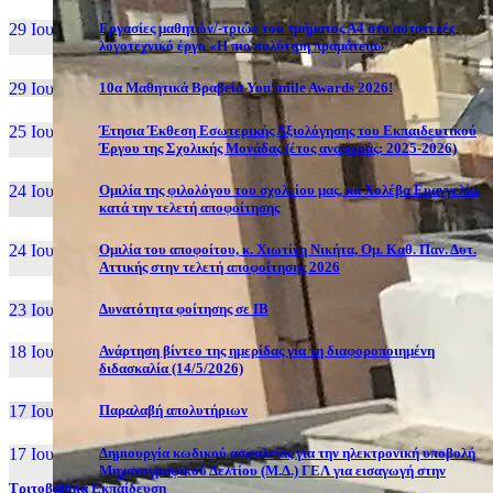
29 Ιουν, 26
Εργασίες μαθητών/-τριών του τμήματος Α4 στο αυτοτελές
λογοτεχνικό έργο «Η πιο πολύτιμη πραμάτεια»
29 Ιουν, 26
10α Μαθητικά Βραβεία YouSmile Awards 2026!
25 Ιουν, 26
Έτησια Έκθεση Εσωτερικής Αξιολόγησης του Εκπαιδευτικού
Έργου της Σχολικής Μονάδας (έτος αναφοράς: 2025-2026)
24 Ιουν, 26
Ομιλία της φιλολόγου του σχολείου μας, κα Χολέβα Ευαγγελία,
κατά την τελετή αποφοίτησης
24 Ιουν, 26
Ομιλία του αποφοίτου, κ. Χιωτίνη Νικήτα, Ομ. Καθ. Παν. Δυτ.
Αττικής στην τελετή αποφοίτησης 2026
23 Ιουν, 26
Δυνατότητα φοίτησης σε ΙΒ
18 Ιουν, 26
Ανάρτηση βίντεο της ημερίδας για τη διαφοροποιημένη
διδασκαλία (14/5/2026)
17 Ιουν, 26
Παραλαβή απολυτήριων
17 Ιουν, 26
Δημιουργία κωδικού ασφαλείας για την ηλεκτρονική υποβολή
Μηχανογραφικού Δελτίου (Μ.Δ.) ΓΕΛ για εισαγωγή στην
Τριτοβάθμια Εκπαίδευση