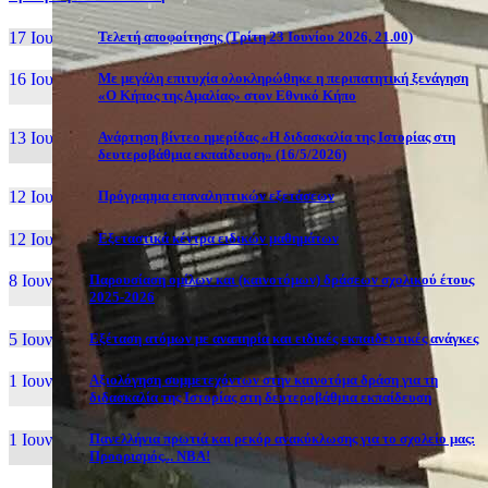
17 Ιουν, 26
Τελετή αποφοίτησης (Τρίτη 23 Ιουνίου 2026, 21.00)
16 Ιουν, 26
Με μεγάλη επιτυχία ολοκληρώθηκε η περιπατητική ξενάγηση
«Ο Κήπος της Αμαλίας» στον Εθνικό Κήπο
13 Ιουν, 26
Ανάρτηση βίντεο ημερίδας «Η διδασκαλία της Ιστορίας στη
δευτεροβάθμια εκπαίδευση» (16/5/2026)
12 Ιουν, 26
Πρόγραμμα επαναληπτικών εξετάσεων
12 Ιουν, 26
Εξεταστικά κέντρα ειδικών μαθημάτων
8 Ιουν, 26
Παρουσίαση ομίλων και (καινοτόμων) δράσεων σχολικού έτους
2025-2026
5 Ιουν, 26
Εξέταση ατόμων με αναπηρία και ειδικές εκπαιδευτικές ανάγκες
1 Ιουν, 26
Αξιολόγηση συμμετεχόντων στην καινοτόμα δράση για τη
διδασκαλία της Ιστορίας στη δευτεροβάθμια εκπαίδευση
1 Ιουν, 26
Πανελλήνια πρωτιά και ρεκόρ ανακύκλωσης για το σχολείο μας:
Προορισμός... NBA!