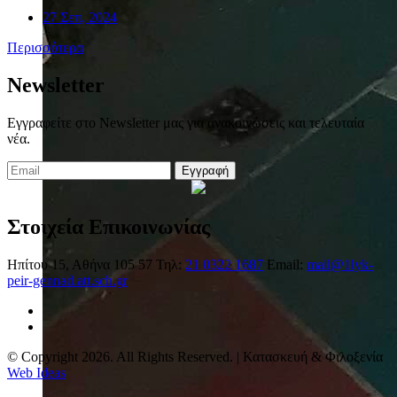
27 Σεπ, 2024
Περισσότερα
Newsletter
Εγγραφείτε στο Newsletter μας για ανακοινώσεις και τελευταία
νέα.
Εγγραφή
Στοιχεία Επικοινωνίας
Ηπίτου 15, Αθήνα 105 57
Τηλ:
21 0322 1687
Email:
mail@1lyk-
peir-gennad.att.sch.gr
© Copyright 2026. All Rights Reserved. | Κατασκευή & Φιλοξενία
Web Ideas