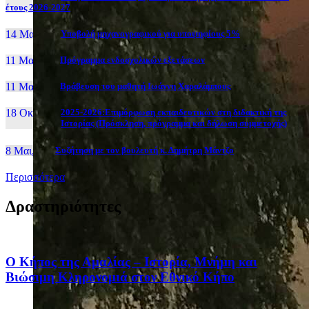
έτους 2026-2027
14 Μαι, 26
Yποβολή μηχανογραφικού για υποψηφίους 5%
11 Μαι, 26
Πρόγραμμα ενδοσχολικών εξετάσεων
11 Μαι, 26
Βράβευση του μαθητή Ιωάννη Χαραλάμπους
18 Οκτ, 25
2025-2026:Επιμόρφωση εκπαιδευτικών στη διδακτική της
Ιστορίας (Πρόσκληση, πρόγραμμα και δήλωση συμμετοχής)
8 Μαι, 26
Συζήτηση με τον βουλευτή κ. Δημήτρη Μάντζο
Περισσότερα
Δραστηριότητες
Ο Κήπος της Αμαλίας – Ιστορία, Μνήμη και
Βιώσιμη Κληρονομιά στον Εθνικό Κήπο