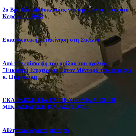
2ο Βραβείο Μυθοπλασίας για την Ταινία "Γυριστό
Κεφάλι;" - 2023
Eκπαιδευτική μετακίνηση στη Σικελία
Από την επίσκεψη του ομίλου του σχολείου
"Εικονική Επιχείρηση" στον Μέντορά του υπουργό
κ. Πιερακάκη
ΕΚΔΗΛΩΣΗ ΓΙΑ ΤΑ 100 ΧΡΟΝΙΑ ΑΠΟ ΤΗ
ΜΙΚΡΑΣΙΑΤΙΚΗ ΚΑΤΑΣΤΡΟΦΗ
Αθλητικές δραστηριότητες