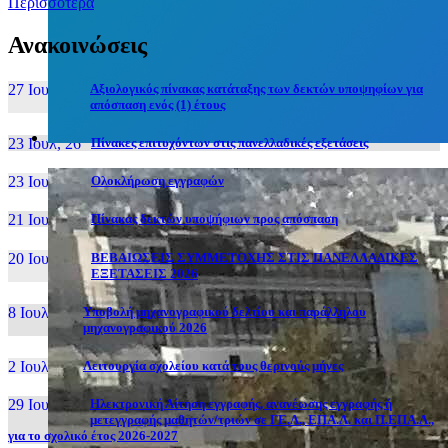
Περισσότερα
Ανακοινώσεις
27 Ιουν, 26
Αξιολογικός πίνακας κατάταξης των δεκτών υποψηφίων για
απόσπαση ενός (1) έτους
23 Ιουλ, 26
Πίνακες επιτυχόντων στις πανελλαδικές εξετάσεις
23 Ιουλ, 26
Ολοκλήρωση εγγραφών
21 Ιουλ, 26
Πίνακας δεκτών υποψήφιων προς απόσπαση
20 Ιουλ, 26
ΒΕΒΑΙΩΣΕΙΣ ΣΥΜΜΕΤΟΧΗΣ ΣΤΙΣ ΠΑΝΕΛΛΑΔΙΚΕΣ
ΕΞΕΤΑΣΕΙΣ 2026
8 Ιουλ, 26
Υποβολή μηχανογραφικού δελτίου και παράλληλου
μηχανογραφικού 2026
2 Ιουλ, 26
Λειτουργία σχολείου κατά τους θερινούς μήνες
29 Ιουν, 26
Ηλεκτρονική Αίτηση εγγραφής, ανανέωσης εγγραφής ή
μετεγγραφής μαθητών/τριών σε ΓΕ.Λ., ΕΠΑ.Λ. και Π.ΕΠΑ.Λ.,
για το σχολικό έτος 2026-2027