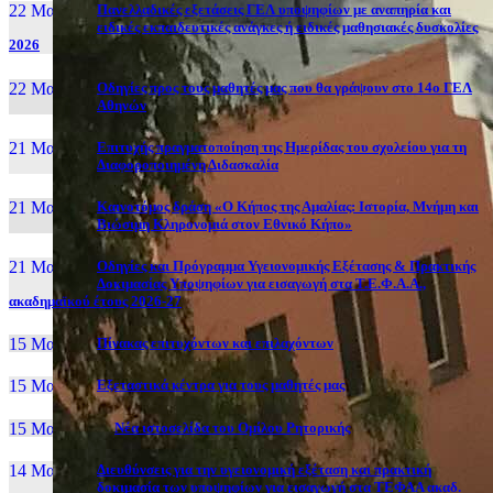
22 Μαι, 26
Πανελλαδικές εξετάσεις ΓΕΛ υποψηφίων με αναπηρία και
ειδικές εκπαιδευτικές ανάγκες ή ειδικές μαθησιακές δυσκολίες
2026
22 Μαι, 26
Οδηγίες προς τους μαθητές μας που θα γράψουν στο 14ο ΓΕΛ
Αθηνών
21 Μαι, 26
Επιτυχής πραγματοποίηση της Ημερίδας του σχολείου για τη
Διαφοροποιημένη Διδασκαλία
21 Μαι, 26
Καινοτόμος δράση «Ο Κήπος της Αμαλίας: Ιστορία, Μνήμη και
Βιώσιμη Κληρονομιά στον Εθνικό Κήπο»
21 Μαι, 26
Οδηγίες και Πρόγραμμα Υγειονομικής Εξέτασης & Πρακτικής
Δοκιμασίας Υποψηφίων για εισαγωγή στα Τ.Ε.Φ.Α.Α.,
ακαδημαϊκού έτους 2026-27
15 Μαι, 26
Πίνακας επιτυχόντων και επιλαχόντων
15 Μαι, 26
Εξεταστικά κέντρα για τους μαθητές μας
15 Μαι, 2026
Νέα ιστοσελίδα του Ομίλου Ρητορικής
14 Μαι, 26
Διευθύνσεις για την υγειονομική εξέταση και πρακτική
δοκιμασία των υποψηφίων για εισαγωγή στα ΤΕΦΑΑ ακαδ.