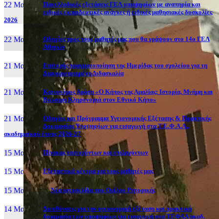
22 Μαι, 26
Πανελλαδικές εξετάσεις ΓΕΛ υποψηφίων με αναπηρία και
ειδικές εκπαιδευτικές ανάγκες ή ειδικές μαθησιακές δυσκολίες
2026
22 Μαι, 26
Οδηγίες προς τους μαθητές μας που θα γράψουν στο 14ο ΓΕΛ
Αθηνών
21 Μαι, 26
Επιτυχής πραγματοποίηση της Ημερίδας του σχολείου για τη
Διαφοροποιημένη Διδασκαλία
21 Μαι, 26
Καινοτόμος δράση «Ο Κήπος της Αμαλίας: Ιστορία, Μνήμη και
Βιώσιμη Κληρονομιά στον Εθνικό Κήπο»
21 Μαι, 26
Οδηγίες και Πρόγραμμα Υγειονομικής Εξέτασης & Πρακτικής
Δοκιμασίας Υποψηφίων για εισαγωγή στα Τ.Ε.Φ.Α.Α.,
ακαδημαϊκού έτους 2026-27
15 Μαι, 26
Πίνακας επιτυχόντων και επιλαχόντων
15 Μαι, 26
Εξεταστικά κέντρα για τους μαθητές μας
15 Μαι, 2026
Νέα ιστοσελίδα του Ομίλου Ρητορικής
14 Μαι, 26
Διευθύνσεις για την υγειονομική εξέταση και πρακτική
δοκιμασία των υποψηφίων για εισαγωγή στα ΤΕΦΑΑ ακαδ.