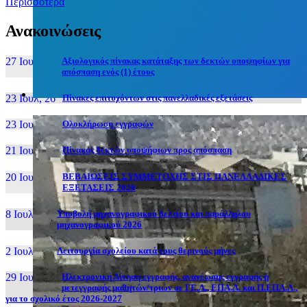
Περισσότερα
Ανακοινώσεις
27 Ιουν, 26
Αξιολογικός πίνακας κατάταξης των δεκτών υποψηφίων για
απόσπαση ενός (1) έτους
23 Ιουλ, 26
Πίνακες επιτυχόντων στις πανελλαδικές εξετάσεις
23 Ιουλ, 26
Ολοκλήρωση εγγραφών
21 Ιουλ, 26
Πίνακας δεκτών υποψήφιων προς απόσπαση
20 Ιουλ, 26
ΒΕΒΑΙΩΣΕΙΣ ΣΥΜΜΕΤΟΧΗΣ ΣΤΙΣ ΠΑΝΕΛΛΑΔΙΚΕΣ
ΕΞΕΤΑΣΕΙΣ 2026
8 Ιουλ, 26
Υποβολή μηχανογραφικού δελτίου και παράλληλου
μηχανογραφικού 2026
2 Ιουλ, 26
Λειτουργία σχολείου κατά τους θερινούς μήνες
29 Ιουν, 26
Ηλεκτρονική Αίτηση εγγραφής, ανανέωσης εγγραφής ή
μετεγγραφής μαθητών/τριών σε ΓΕ.Λ., ΕΠΑ.Λ. και Π.ΕΠΑ.Λ.,
για το σχολικό έτος 2026-2027