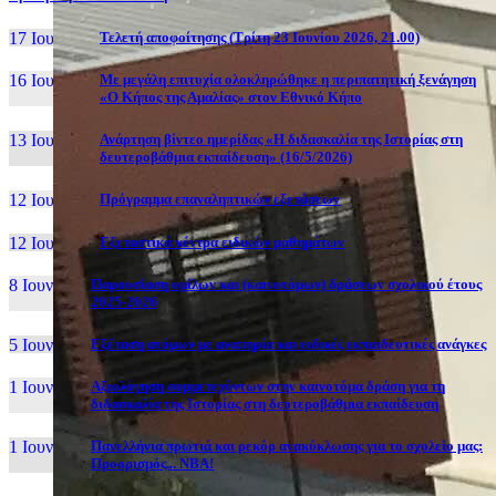
17 Ιουν, 26
Τελετή αποφοίτησης (Τρίτη 23 Ιουνίου 2026, 21.00)
16 Ιουν, 26
Με μεγάλη επιτυχία ολοκληρώθηκε η περιπατητική ξενάγηση
«Ο Κήπος της Αμαλίας» στον Εθνικό Κήπο
13 Ιουν, 26
Ανάρτηση βίντεο ημερίδας «Η διδασκαλία της Ιστορίας στη
δευτεροβάθμια εκπαίδευση» (16/5/2026)
12 Ιουν, 26
Πρόγραμμα επαναληπτικών εξετάσεων
12 Ιουν, 26
Εξεταστικά κέντρα ειδικών μαθημάτων
8 Ιουν, 26
Παρουσίαση ομίλων και (καινοτόμων) δράσεων σχολικού έτους
2025-2026
5 Ιουν, 26
Εξέταση ατόμων με αναπηρία και ειδικές εκπαιδευτικές ανάγκες
1 Ιουν, 26
Αξιολόγηση συμμετεχόντων στην καινοτόμα δράση για τη
διδασκαλία της Ιστορίας στη δευτεροβάθμια εκπαίδευση
1 Ιουν, 26
Πανελλήνια πρωτιά και ρεκόρ ανακύκλωσης για το σχολείο μας:
Προορισμός... NBA!