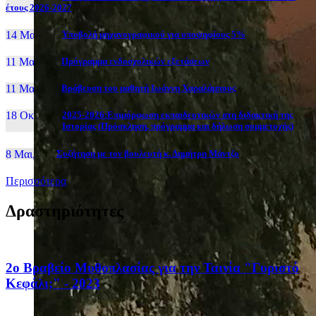
έτους 2026-2027
14 Μαι, 26
Yποβολή μηχανογραφικού για υποψηφίους 5%
11 Μαι, 26
Πρόγραμμα ενδοσχολικών εξετάσεων
11 Μαι, 26
Βράβευση του μαθητή Ιωάννη Χαραλάμπους
18 Οκτ, 25
2025-2026:Επιμόρφωση εκπαιδευτικών στη διδακτική της
Ιστορίας (Πρόσκληση, πρόγραμμα και δήλωση συμμετοχής)
8 Μαι, 26
Συζήτηση με τον βουλευτή κ. Δημήτρη Μάντζο
Περισσότερα
Δραστηριότητες
2ο Βραβείο Μυθοπλασίας για την Ταινία "Γυριστό
Κεφάλι;" - 2023