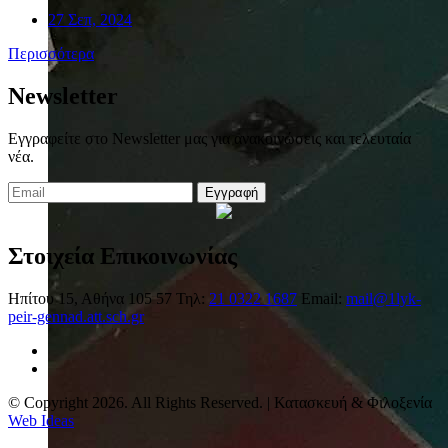
27 Σεπ, 2024
Περισσότερα
Newsletter
Εγγραφείτε στο Newsletter μας για ανακοινώσεις και τελευταία
νέα.
Εγγραφή
Στοιχεία Επικοινωνίας
Ηπίτου 15, Αθήνα 105 57
Τηλ:
21 0322 1687
Email:
mail@1lyk-
peir-gennad.att.sch.gr
© Copyright 2026. All Rights Reserved. | Κατασκευή & Φιλοξενία
Web Ideas