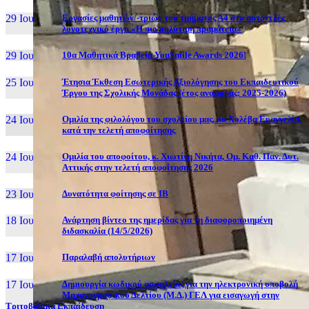
29 Ιουν, 26
Εργασίες μαθητών/-τριών του τμήματος Α4 στο αυτοτελές
λογοτεχνικό έργο «Η πιο πολύτιμη πραμάτεια»
29 Ιουν, 26
10α Μαθητικά Βραβεία YouSmile Awards 2026!
25 Ιουν, 26
Έτησια Έκθεση Εσωτερικής Αξιολόγησης του Εκπαιδευτικού
Έργου της Σχολικής Μονάδας (έτος αναφοράς: 2025-2026)
24 Ιουν, 26
Ομιλία της φιλολόγου του σχολείου μας, κα Χολέβα Ευαγγελία,
κατά την τελετή αποφοίτησης
24 Ιουν, 26
Ομιλία του αποφοίτου, κ. Χιωτίνη Νικήτα, Ομ. Καθ. Παν. Δυτ.
Αττικής στην τελετή αποφοίτησης 2026
23 Ιουν, 26
Δυνατότητα φοίτησης σε ΙΒ
18 Ιουν, 26
Ανάρτηση βίντεο της ημερίδας για τη διαφοροποιημένη
διδασκαλία (14/5/2026)
17 Ιουν, 26
Παραλαβή απολυτήριων
17 Ιουν, 26
Δημιουργία κωδικού ασφαλείας για την ηλεκτρονική υποβολή
Μηχανογραφικού Δελτίου (Μ.Δ.) ΓΕΛ για εισαγωγή στην
Τριτοβάθμια Εκπαίδευση