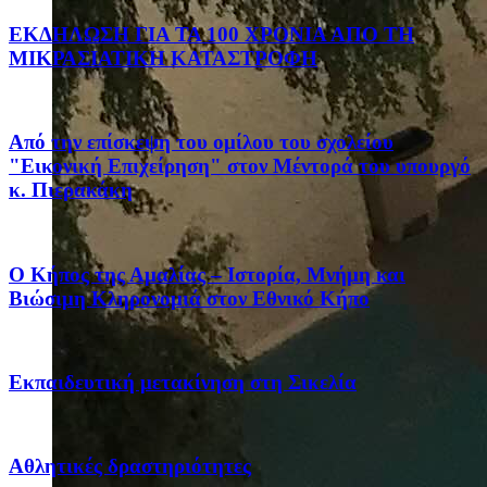
ΕΚΔΗΛΩΣΗ ΓΙΑ ΤΑ 100 ΧΡΟΝΙΑ ΑΠΟ ΤΗ
ΜΙΚΡΑΣΙΑΤΙΚΗ ΚΑΤΑΣΤΡΟΦΗ
Από την επίσκεψη του ομίλου του σχολείου
"Εικονική Επιχείρηση" στον Μέντορά του υπουργό
κ. Πιερακάκη
Ο Κήπος της Αμαλίας – Ιστορία, Μνήμη και
Βιώσιμη Κληρονομιά στον Εθνικό Κήπο
Eκπαιδευτική μετακίνηση στη Σικελία
Αθλητικές δραστηριότητες