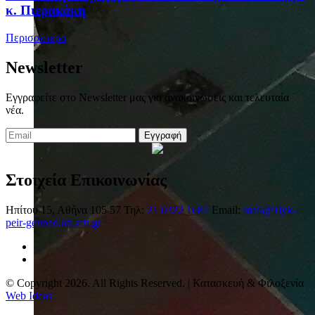
κ. Πιερακάκη
Περισσότερα
Newsletter
Εγγραφείτε στο Newsletter μας για ανακοινώσεις και τελευταία
νέα.
Εγγραφή
Στοιχεία Επικοινωνίας
Ηπίτου 15, Αθήνα 105 57
Τηλ:
21 0322 1687
Email:
mail@1lyk-
peir-gennad.att.sch.gr
© Copyright 2026. All Rights Reserved. | Κατασκευή & Φιλοξενία
Web Ideas