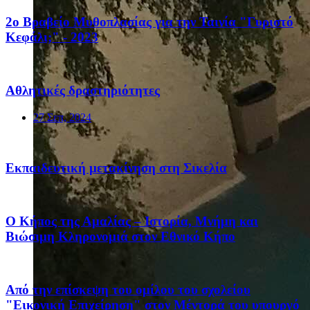
2ο Βραβείο Μυθοπλασίας για την Ταινία "Γυριστό
Κεφάλι;" - 2023
Αθλητικές δραστηριότητες
27 Σεπ, 2024
Eκπαιδευτική μετακίνηση στη Σικελία
Ο Κήπος της Αμαλίας – Ιστορία, Μνήμη και
Βιώσιμη Κληρονομιά στον Εθνικό Κήπο
Από την επίσκεψη του ομίλου του σχολείου
"Εικονική Επιχείρηση" στον Μέντορά του υπουργό