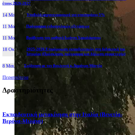
έτους 2026-2027
14 Μαι, 26
Yποβολή μηχανογραφικού για υποψηφίους 5%
11 Μαι, 26
Πρόγραμμα ενδοσχολικών εξετάσεων
11 Μαι, 26
Βράβευση του μαθητή Ιωάννη Χαραλάμπους
18 Οκτ, 25
2025-2026:Επιμόρφωση εκπαιδευτικών στη διδακτική της
Ιστορίας (Πρόσκληση, πρόγραμμα και δήλωση συμμετοχής)
8 Μαι, 26
Συζήτηση με τον βουλευτή κ. Δημήτρη Μάντζο
Περισσότερα
Δραστηριότητες
Eκπαιδευτική μετακίνηση στην Ιταλία (Βενετία-
Βερόνα-Μιλάνο)