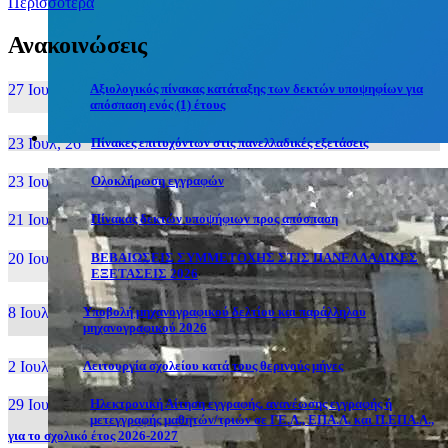
Περισσότερα
Ανακοινώσεις
27 Ιουν, 26
Αξιολογικός πίνακας κατάταξης των δεκτών υποψηφίων για
απόσπαση ενός (1) έτους
23 Ιουλ, 26
Πίνακες επιτυχόντων στις πανελλαδικές εξετάσεις
23 Ιουλ, 26
Ολοκλήρωση εγγραφών
21 Ιουλ, 26
Πίνακας δεκτών υποψήφιων προς απόσπαση
20 Ιουλ, 26
ΒΕΒΑΙΩΣΕΙΣ ΣΥΜΜΕΤΟΧΗΣ ΣΤΙΣ ΠΑΝΕΛΛΑΔΙΚΕΣ
ΕΞΕΤΑΣΕΙΣ 2026
8 Ιουλ, 26
Υποβολή μηχανογραφικού δελτίου και παράλληλου
μηχανογραφικού 2026
2 Ιουλ, 26
Λειτουργία σχολείου κατά τους θερινούς μήνες
29 Ιουν, 26
Ηλεκτρονική Αίτηση εγγραφής, ανανέωσης εγγραφής ή
μετεγγραφής μαθητών/τριών σε ΓΕ.Λ., ΕΠΑ.Λ. και Π.ΕΠΑ.Λ.,
για το σχολικό έτος 2026-2027