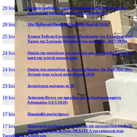
29 Ιουν, 26
Εργασίες μαθητών/-τριών του τμήματος Α4 στο αυτοτελές
λογοτεχνικό έργο «Η πιο πολύτιμη πραμάτεια»
29 Ιουν, 26
10α Μαθητικά Βραβεία YouSmile Awards 2026!
25 Ιουν, 26
Έτησια Έκθεση Εσωτερικής Αξιολόγησης του Εκπαιδευτικού
Έργου της Σχολικής Μονάδας (έτος αναφοράς: 2025-2026)
24 Ιουν, 26
Ομιλία της φιλολόγου του σχολείου μας, κα Χολέβα Ευαγγελία,
κατά την τελετή αποφοίτησης
24 Ιουν, 26
Ομιλία του αποφοίτου, κ. Χιωτίνη Νικήτα, Ομ. Καθ. Παν. Δυτ.
Αττικής στην τελετή αποφοίτησης 2026
23 Ιουν, 26
Δυνατότητα φοίτησης σε ΙΒ
18 Ιουν, 26
Ανάρτηση βίντεο της ημερίδας για τη διαφοροποιημένη
διδασκαλία (14/5/2026)
17 Ιουν, 26
Παραλαβή απολυτήριων
17 Ιουν, 26
Δημιουργία κωδικού ασφαλείας για την ηλεκτρονική υποβολή
Μηχανογραφικού Δελτίου (Μ.Δ.) ΓΕΛ για εισαγωγή στην
Τριτοβάθμια Εκπαίδευση