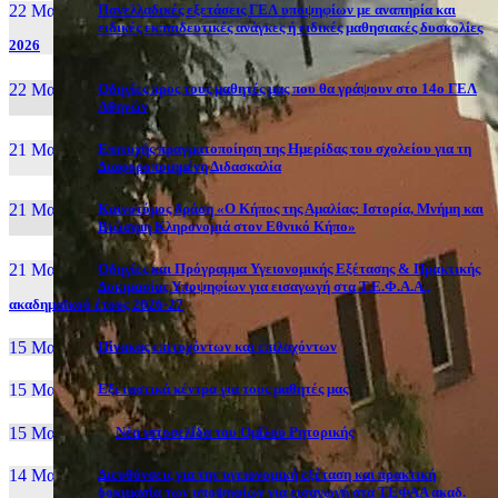
22 Μαι, 26
Πανελλαδικές εξετάσεις ΓΕΛ υποψηφίων με αναπηρία και
ειδικές εκπαιδευτικές ανάγκες ή ειδικές μαθησιακές δυσκολίες
2026
22 Μαι, 26
Οδηγίες προς τους μαθητές μας που θα γράψουν στο 14ο ΓΕΛ
Αθηνών
21 Μαι, 26
Επιτυχής πραγματοποίηση της Ημερίδας του σχολείου για τη
Διαφοροποιημένη Διδασκαλία
21 Μαι, 26
Καινοτόμος δράση «Ο Κήπος της Αμαλίας: Ιστορία, Μνήμη και
Βιώσιμη Κληρονομιά στον Εθνικό Κήπο»
21 Μαι, 26
Οδηγίες και Πρόγραμμα Υγειονομικής Εξέτασης & Πρακτικής
Δοκιμασίας Υποψηφίων για εισαγωγή στα Τ.Ε.Φ.Α.Α.,
ακαδημαϊκού έτους 2026-27
15 Μαι, 26
Πίνακας επιτυχόντων και επιλαχόντων
15 Μαι, 26
Εξεταστικά κέντρα για τους μαθητές μας
15 Μαι, 2026
Νέα ιστοσελίδα του Ομίλου Ρητορικής
14 Μαι, 26
Διευθύνσεις για την υγειονομική εξέταση και πρακτική
δοκιμασία των υποψηφίων για εισαγωγή στα ΤΕΦΑΑ ακαδ.