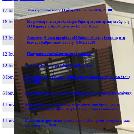
17 Ιουν, 26
Τελετή αποφοίτησης (Τρίτη 23 Ιουνίου 2026, 21.00)
16 Ιουν, 26
Με μεγάλη επιτυχία ολοκληρώθηκε η περιπατητική ξενάγηση
«Ο Κήπος της Αμαλίας» στον Εθνικό Κήπο
13 Ιουν, 26
Ανάρτηση βίντεο ημερίδας «Η διδασκαλία της Ιστορίας στη
δευτεροβάθμια εκπαίδευση» (16/5/2026)
12 Ιουν, 26
Πρόγραμμα επαναληπτικών εξετάσεων
12 Ιουν, 26
Εξεταστικά κέντρα ειδικών μαθημάτων
8 Ιουν, 26
Παρουσίαση ομίλων και (καινοτόμων) δράσεων σχολικού έτους
2025-2026
5 Ιουν, 26
Εξέταση ατόμων με αναπηρία και ειδικές εκπαιδευτικές ανάγκες
1 Ιουν, 26
Αξιολόγηση συμμετεχόντων στην καινοτόμα δράση για τη
διδασκαλία της Ιστορίας στη δευτεροβάθμια εκπαίδευση
1 Ιουν, 26
Πανελλήνια πρωτιά και ρεκόρ ανακύκλωσης για το σχολείο μας:
Προορισμός... NBA!