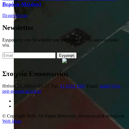
Βερόνα-Μιλάνο)
Περισσότερα
Newsletter
Εγγραφείτε στο Newsletter μας για ανακοινώσεις και τελευταία
νέα.
Εγγραφή
Στοιχεία Επικοινωνίας
Ηπίτου 15, Αθήνα 105 57
Τηλ:
21 0322 1687
Email:
mail@1lyk-
peir-gennad.att.sch.gr
© Copyright 2026. All Rights Reserved. | Κατασκευή & Φιλοξενία
Web Ideas