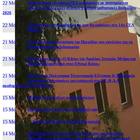
22 Μαι, 26
Πανελλαδικές εξετάσεις ΓΕΛ υποψηφίων με αναπηρία και
ειδικές εκπαιδευτικές ανάγκες ή ειδικές μαθησιακές δυσκολίες
2026
22 Μαι, 26
Οδηγίες προς τους μαθητές μας που θα γράψουν στο 14ο ΓΕΛ
Αθηνών
21 Μαι, 26
Επιτυχής πραγματοποίηση της Ημερίδας του σχολείου για τη
Διαφοροποιημένη Διδασκαλία
21 Μαι, 26
Καινοτόμος δράση «Ο Κήπος της Αμαλίας: Ιστορία, Μνήμη και
Βιώσιμη Κληρονομιά στον Εθνικό Κήπο»
21 Μαι, 26
Οδηγίες και Πρόγραμμα Υγειονομικής Εξέτασης & Πρακτικής
Δοκιμασίας Υποψηφίων για εισαγωγή στα Τ.Ε.Φ.Α.Α.,
ακαδημαϊκού έτους 2026-27
15 Μαι, 26
Πίνακας επιτυχόντων και επιλαχόντων
15 Μαι, 26
Εξεταστικά κέντρα για τους μαθητές μας
15 Μαι, 2026
Νέα ιστοσελίδα του Ομίλου Ρητορικής
14 Μαι, 26
Διευθύνσεις για την υγειονομική εξέταση και πρακτική
δοκιμασία των υποψηφίων για εισαγωγή στα ΤΕΦΑΑ ακαδ.