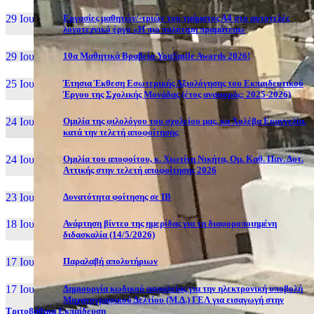
29 Ιουν, 26
Εργασίες μαθητών/-τριών του τμήματος Α4 στο αυτοτελές
λογοτεχνικό έργο «Η πιο πολύτιμη πραμάτεια»
29 Ιουν, 26
10α Μαθητικά Βραβεία YouSmile Awards 2026!
25 Ιουν, 26
Έτησια Έκθεση Εσωτερικής Αξιολόγησης του Εκπαιδευτικού
Έργου της Σχολικής Μονάδας (έτος αναφοράς: 2025-2026)
24 Ιουν, 26
Ομιλία της φιλολόγου του σχολείου μας, κα Χολέβα Ευαγγελία,
κατά την τελετή αποφοίτησης
24 Ιουν, 26
Ομιλία του αποφοίτου, κ. Χιωτίνη Νικήτα, Ομ. Καθ. Παν. Δυτ.
Αττικής στην τελετή αποφοίτησης 2026
23 Ιουν, 26
Δυνατότητα φοίτησης σε ΙΒ
18 Ιουν, 26
Ανάρτηση βίντεο της ημερίδας για τη διαφοροποιημένη
διδασκαλία (14/5/2026)
17 Ιουν, 26
Παραλαβή απολυτήριων
17 Ιουν, 26
Δημιουργία κωδικού ασφαλείας για την ηλεκτρονική υποβολή
Μηχανογραφικού Δελτίου (Μ.Δ.) ΓΕΛ για εισαγωγή στην
Τριτοβάθμια Εκπαίδευση