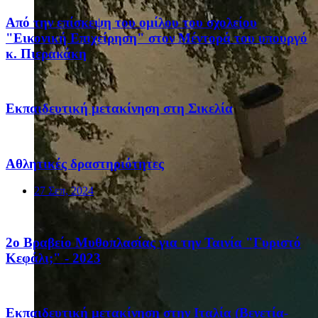
Από την επίσκεψη του ομίλου του σχολείου
"Εικονική Επιχείρηση" στον Μέντορά του υπουργό
κ. Πιερακάκη
Eκπαιδευτική μετακίνηση στη Σικελία
Αθλητικές δραστηριότητες
27 Σεπ, 2024
2ο Βραβείο Μυθοπλασίας για την Ταινία "Γυριστό
Κεφάλι;" - 2023
Eκπαιδευτική μετακίνηση στην Ιταλία (Βενετία-