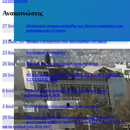
Περισσότερα
Ανακοινώσεις
27 Ιουν, 26
Αξιολογικός πίνακας κατάταξης των δεκτών υποψηφίων για
απόσπαση ενός (1) έτους
23 Ιουλ, 26
Πίνακες επιτυχόντων στις πανελλαδικές εξετάσεις
23 Ιουλ, 26
Ολοκλήρωση εγγραφών
21 Ιουλ, 26
Πίνακας δεκτών υποψήφιων προς απόσπαση
20 Ιουλ, 26
ΒΕΒΑΙΩΣΕΙΣ ΣΥΜΜΕΤΟΧΗΣ ΣΤΙΣ ΠΑΝΕΛΛΑΔΙΚΕΣ
ΕΞΕΤΑΣΕΙΣ 2026
8 Ιουλ, 26
Υποβολή μηχανογραφικού δελτίου και παράλληλου
μηχανογραφικού 2026
2 Ιουλ, 26
Λειτουργία σχολείου κατά τους θερινούς μήνες
29 Ιουν, 26
Ηλεκτρονική Αίτηση εγγραφής, ανανέωσης εγγραφής ή
μετεγγραφής μαθητών/τριών σε ΓΕ.Λ., ΕΠΑ.Λ. και Π.ΕΠΑ.Λ.,
για το σχολικό έτος 2026-2027