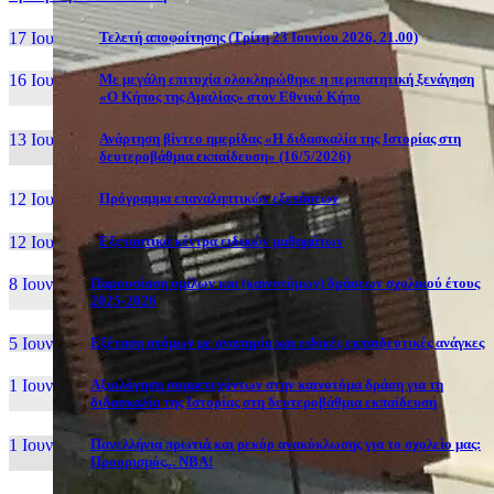
17 Ιουν, 26
Τελετή αποφοίτησης (Τρίτη 23 Ιουνίου 2026, 21.00)
16 Ιουν, 26
Με μεγάλη επιτυχία ολοκληρώθηκε η περιπατητική ξενάγηση
«Ο Κήπος της Αμαλίας» στον Εθνικό Κήπο
13 Ιουν, 26
Ανάρτηση βίντεο ημερίδας «Η διδασκαλία της Ιστορίας στη
δευτεροβάθμια εκπαίδευση» (16/5/2026)
12 Ιουν, 26
Πρόγραμμα επαναληπτικών εξετάσεων
12 Ιουν, 26
Εξεταστικά κέντρα ειδικών μαθημάτων
8 Ιουν, 26
Παρουσίαση ομίλων και (καινοτόμων) δράσεων σχολικού έτους
2025-2026
5 Ιουν, 26
Εξέταση ατόμων με αναπηρία και ειδικές εκπαιδευτικές ανάγκες
1 Ιουν, 26
Αξιολόγηση συμμετεχόντων στην καινοτόμα δράση για τη
διδασκαλία της Ιστορίας στη δευτεροβάθμια εκπαίδευση
1 Ιουν, 26
Πανελλήνια πρωτιά και ρεκόρ ανακύκλωσης για το σχολείο μας:
Προορισμός... NBA!