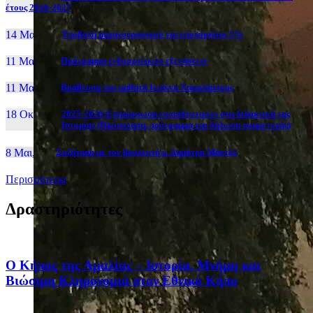
έτους 2026-2027
14 Μαι, 26
Yποβολή μηχανογραφικού για υποψηφίους 5%
11 Μαι, 26
Πρόγραμμα ενδοσχολικών εξετάσεων
11 Μαι, 26
Βράβευση του μαθητή Ιωάννη Χαραλάμπους
18 Οκτ, 25
2025-2026:Επιμόρφωση εκπαιδευτικών στη διδακτική της
Ιστορίας (Πρόσκληση, πρόγραμμα και δήλωση συμμετοχής)
8 Μαι, 26
Συζήτηση με τον βουλευτή κ. Δημήτρη Μάντζο
Περισσότερα
Δραστηριότητες
Ο Κήπος της Αμαλίας – Ιστορία, Μνήμη και
Βιώσιμη Κληρονομιά στον Εθνικό Κήπο