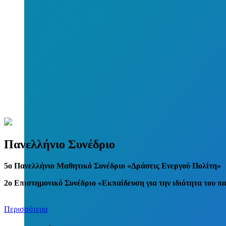
Πανελλήνιο Συνέδριο
5
o
Πανελλήνιο Μαθητικό Συνέδριο «Δράσεις Ενεργού Πολίτη»
2ο Επιστημονικό Συνέδριο «Εκπαίδευση για την ιδιότητα του π
Περισσότερα