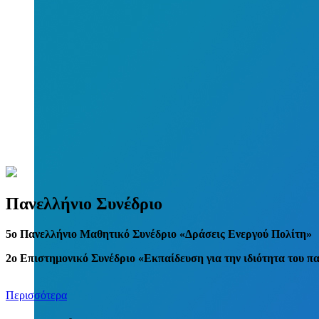
Πανελλήνιο Συνέδριο
5
o
Πανελλήνιο Μαθητικό Συνέδριο «Δράσεις Ενεργού Πολίτη»
2ο Επιστημονικό Συνέδριο «Εκπαίδευση για την ιδιότητα του π
Περισσότερα