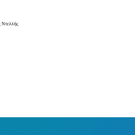
ς Ντελλής