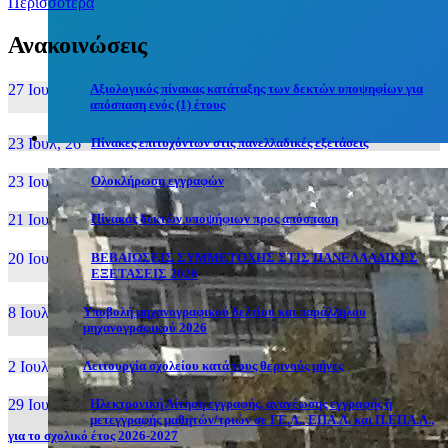
Περισσότερα
Ανακοινώσεις
27 Ιουν, 26
Αξιολογικός πίνακας κατάταξης των δεκτών υποψηφίων για
απόσπαση ενός (1) έτους
23 Ιουλ, 26
Πίνακες επιτυχόντων στις πανελλαδικές εξετάσεις
23 Ιουλ, 26
Ολοκλήρωση εγγραφών
21 Ιουλ, 26
Πίνακας δεκτών υποψήφιων προς απόσπαση
20 Ιουλ, 26
ΒΕΒΑΙΩΣΕΙΣ ΣΥΜΜΕΤΟΧΗΣ ΣΤΙΣ ΠΑΝΕΛΛΑΔΙΚΕΣ
ΕΞΕΤΑΣΕΙΣ 2026
8 Ιουλ, 26
Υποβολή μηχανογραφικού δελτίου και παράλληλου
μηχανογραφικού 2026
2 Ιουλ, 26
Λειτουργία σχολείου κατά τους θερινούς μήνες
29 Ιουν, 26
Ηλεκτρονική Αίτηση εγγραφής, ανανέωσης εγγραφής ή
μετεγγραφής μαθητών/τριών σε ΓΕ.Λ., ΕΠΑ.Λ. και Π.ΕΠΑ.Λ.,
για το σχολικό έτος 2026-2027