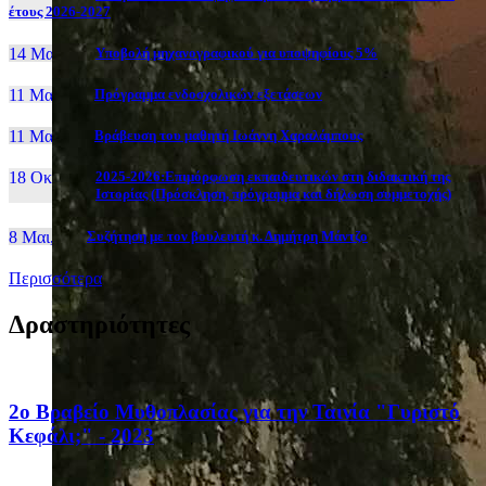
έτους 2026-2027
14 Μαι, 26
Yποβολή μηχανογραφικού για υποψηφίους 5%
11 Μαι, 26
Πρόγραμμα ενδοσχολικών εξετάσεων
11 Μαι, 26
Βράβευση του μαθητή Ιωάννη Χαραλάμπους
18 Οκτ, 25
2025-2026:Επιμόρφωση εκπαιδευτικών στη διδακτική της
Ιστορίας (Πρόσκληση, πρόγραμμα και δήλωση συμμετοχής)
8 Μαι, 26
Συζήτηση με τον βουλευτή κ. Δημήτρη Μάντζο
Περισσότερα
Δραστηριότητες
2ο Βραβείο Μυθοπλασίας για την Ταινία "Γυριστό
Κεφάλι;" - 2023