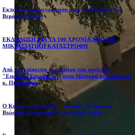
Eκπαιδευτική μετακίνηση στην Ιταλία (Βενετία-
Βερόνα-Μιλάνο)
ΕΚΔΗΛΩΣΗ ΓΙΑ ΤΑ 100 ΧΡΟΝΙΑ ΑΠΟ ΤΗ
ΜΙΚΡΑΣΙΑΤΙΚΗ ΚΑΤΑΣΤΡΟΦΗ
Από την επίσκεψη του ομίλου του σχολείου
"Εικονική Επιχείρηση" στον Μέντορά του υπουργό
κ. Πιερακάκη
Ο Κήπος της Αμαλίας – Ιστορία, Μνήμη και
Βιώσιμη Κληρονομιά στον Εθνικό Κήπο