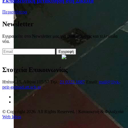
Eκπαιδευτική μετακίνηση στη Σικελία
Περισσότερα
Newsletter
Εγγραφείτε στο Newsletter μας για ανακοινώσεις και τελευταία
νέα.
Εγγραφή
Στοιχεία Επικοινωνίας
Ηπίτου 15, Αθήνα 105 57
Τηλ:
21 0322 1687
Email:
mail@1lyk-
peir-gennad.att.sch.gr
© Copyright 2026. All Rights Reserved. | Κατασκευή & Φιλοξενία
Web Ideas