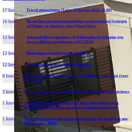
17 Ιουν, 26
Τελετή αποφοίτησης (Τρίτη 23 Ιουνίου 2026, 21.00)
16 Ιουν, 26
Με μεγάλη επιτυχία ολοκληρώθηκε η περιπατητική ξενάγηση
«Ο Κήπος της Αμαλίας» στον Εθνικό Κήπο
13 Ιουν, 26
Ανάρτηση βίντεο ημερίδας «Η διδασκαλία της Ιστορίας στη
δευτεροβάθμια εκπαίδευση» (16/5/2026)
12 Ιουν, 26
Πρόγραμμα επαναληπτικών εξετάσεων
12 Ιουν, 26
Εξεταστικά κέντρα ειδικών μαθημάτων
8 Ιουν, 26
Παρουσίαση ομίλων και (καινοτόμων) δράσεων σχολικού έτους
2025-2026
5 Ιουν, 26
Εξέταση ατόμων με αναπηρία και ειδικές εκπαιδευτικές ανάγκες
1 Ιουν, 26
Αξιολόγηση συμμετεχόντων στην καινοτόμα δράση για τη
διδασκαλία της Ιστορίας στη δευτεροβάθμια εκπαίδευση
1 Ιουν, 26
Πανελλήνια πρωτιά και ρεκόρ ανακύκλωσης για το σχολείο μας:
Προορισμός... NBA!