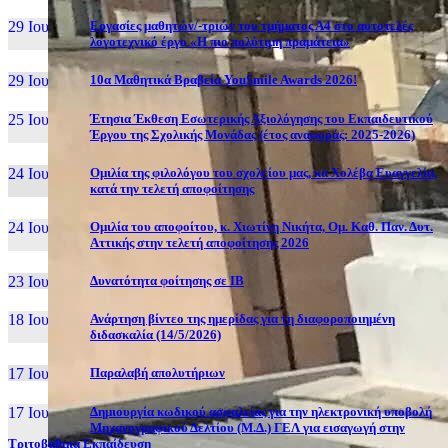
29 Ιουν, 26
Εργασίες μαθητών/-τριών του τμήματος Α4 στο αυτοτελές
λογοτεχνικό έργο «Η πιο πολύτιμη πραμάτεια»
29 Ιουν, 26
10α Μαθητικά Βραβεία YouSmile Awards 2026!
25 Ιουν, 26
Έτησια Έκθεση Εσωτερικής Αξιολόγησης του Εκπαιδευτικού
Έργου της Σχολικής Μονάδας (έτος αναφοράς: 2025-2026)
24 Ιουν, 26
Ομιλία της φιλολόγου του σχολείου μας, κα Χολέβα Ευαγγελία,
κατά την τελετή αποφοίτησης
24 Ιουν, 26
Ομιλία του αποφοίτου, κ. Χιωτίνη Νικήτα, Ομ. Καθ. Παν. Δυτ.
Αττικής στην τελετή αποφοίτησης 2026
23 Ιουν, 26
Δυνατότητα φοίτησης σε ΙΒ
18 Ιουν, 26
Ανάρτηση βίντεο της ημερίδας για τη διαφοροποιημένη
διδασκαλία (14/5/2026)
17 Ιουν, 26
Παραλαβή απολυτήριων
17 Ιουν, 26
Δημιουργία κωδικού ασφαλείας για την ηλεκτρονική υποβολή
Μηχανογραφικού Δελτίου (Μ.Δ.) ΓΕΛ για εισαγωγή στην
Τριτοβάθμια Εκπαίδευση