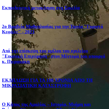
Eκπαιδευτική μετακίνηση στη Σικελία
2ο Βραβείο Μυθοπλασίας για την Ταινία "Γυριστό
Κεφάλι;" - 2023
Από την επίσκεψη του ομίλου του σχολείου
"Εικονική Επιχείρηση" στον Μέντορά του υπουργό
κ. Πιερακάκη
ΕΚΔΗΛΩΣΗ ΓΙΑ ΤΑ 100 ΧΡΟΝΙΑ ΑΠΟ ΤΗ
ΜΙΚΡΑΣΙΑΤΙΚΗ ΚΑΤΑΣΤΡΟΦΗ
Ο Κήπος της Αμαλίας – Ιστορία, Μνήμη και