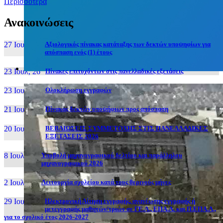
Περισσότερα
Ανακοινώσεις
27 Ιουν, 26
Αξιολογικός πίνακας κατάταξης των δεκτών υποψηφίων για
απόσπαση ενός (1) έτους
23 Ιουλ, 26
Πίνακες επιτυχόντων στις πανελλαδικές εξετάσεις
23 Ιουλ, 26
Ολοκλήρωση εγγραφών
21 Ιουλ, 26
Πίνακας δεκτών υποψήφιων προς απόσπαση
20 Ιουλ, 26
ΒΕΒΑΙΩΣΕΙΣ ΣΥΜΜΕΤΟΧΗΣ ΣΤΙΣ ΠΑΝΕΛΛΑΔΙΚΕΣ
ΕΞΕΤΑΣΕΙΣ 2026
8 Ιουλ, 26
Υποβολή μηχανογραφικού δελτίου και παράλληλου
μηχανογραφικού 2026
2 Ιουλ, 26
Λειτουργία σχολείου κατά τους θερινούς μήνες
29 Ιουν, 26
Ηλεκτρονική Αίτηση εγγραφής, ανανέωσης εγγραφής ή
μετεγγραφής μαθητών/τριών σε ΓΕ.Λ., ΕΠΑ.Λ. και Π.ΕΠΑ.Λ.,
για το σχολικό έτος 2026-2027