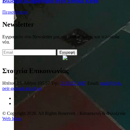
Βιώσιμη Κληρονομιά στον Εθνικό Κήπο
Περισσότερα
Newsletter
Εγγραφείτε στο Newsletter μας για ανακοινώσεις και τελευταία
νέα.
Εγγραφή
Στοιχεία Επικοινωνίας
Ηπίτου 15, Αθήνα 105 57
Τηλ:
21 0322 1687
Email:
mail@1lyk-
peir-gennad.att.sch.gr
© Copyright 2026. All Rights Reserved. | Κατασκευή & Φιλοξενία
Web Ideas