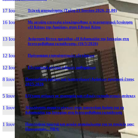
17 Ιουν, 26
Τελετή αποφοίτησης (Τρίτη 23 Ιουνίου 2026, 21.00)
16 Ιουν, 26
Με μεγάλη επιτυχία ολοκληρώθηκε η περιπατητική ξενάγηση
«Ο Κήπος της Αμαλίας» στον Εθνικό Κήπο
13 Ιουν, 26
Ανάρτηση βίντεο ημερίδας «Η διδασκαλία της Ιστορίας στη
δευτεροβάθμια εκπαίδευση» (16/5/2026)
12 Ιουν, 26
Πρόγραμμα επαναληπτικών εξετάσεων
12 Ιουν, 26
Εξεταστικά κέντρα ειδικών μαθημάτων
8 Ιουν, 26
Παρουσίαση ομίλων και (καινοτόμων) δράσεων σχολικού έτους
2025-2026
5 Ιουν, 26
Εξέταση ατόμων με αναπηρία και ειδικές εκπαιδευτικές ανάγκες
1 Ιουν, 26
Αξιολόγηση συμμετεχόντων στην καινοτόμα δράση για τη
διδασκαλία της Ιστορίας στη δευτεροβάθμια εκπαίδευση
1 Ιουν, 26
Πανελλήνια πρωτιά και ρεκόρ ανακύκλωσης για το σχολείο μας:
Προορισμός... NBA!