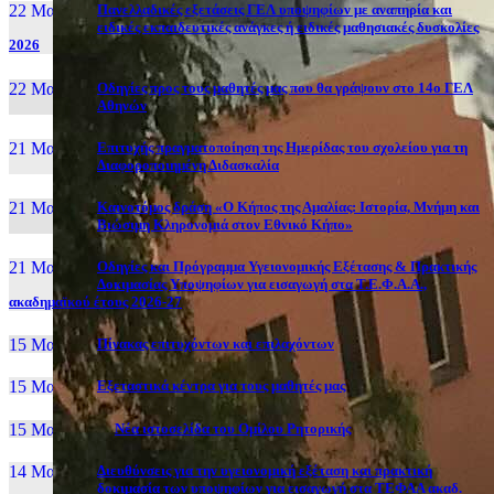
22 Μαι, 26
Πανελλαδικές εξετάσεις ΓΕΛ υποψηφίων με αναπηρία και
ειδικές εκπαιδευτικές ανάγκες ή ειδικές μαθησιακές δυσκολίες
2026
22 Μαι, 26
Οδηγίες προς τους μαθητές μας που θα γράψουν στο 14ο ΓΕΛ
Αθηνών
21 Μαι, 26
Επιτυχής πραγματοποίηση της Ημερίδας του σχολείου για τη
Διαφοροποιημένη Διδασκαλία
21 Μαι, 26
Καινοτόμος δράση «Ο Κήπος της Αμαλίας: Ιστορία, Μνήμη και
Βιώσιμη Κληρονομιά στον Εθνικό Κήπο»
21 Μαι, 26
Οδηγίες και Πρόγραμμα Υγειονομικής Εξέτασης & Πρακτικής
Δοκιμασίας Υποψηφίων για εισαγωγή στα Τ.Ε.Φ.Α.Α.,
ακαδημαϊκού έτους 2026-27
15 Μαι, 26
Πίνακας επιτυχόντων και επιλαχόντων
15 Μαι, 26
Εξεταστικά κέντρα για τους μαθητές μας
15 Μαι, 2026
Νέα ιστοσελίδα του Ομίλου Ρητορικής
14 Μαι, 26
Διευθύνσεις για την υγειονομική εξέταση και πρακτική
δοκιμασία των υποψηφίων για εισαγωγή στα ΤΕΦΑΑ ακαδ.