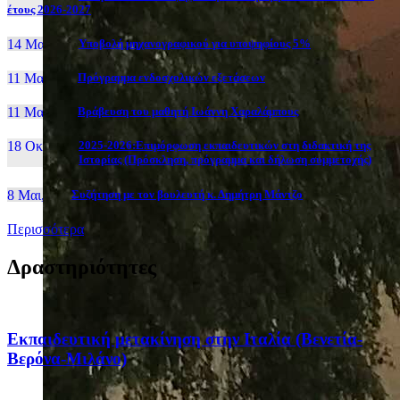
έτους 2026-2027
14 Μαι, 26
Yποβολή μηχανογραφικού για υποψηφίους 5%
11 Μαι, 26
Πρόγραμμα ενδοσχολικών εξετάσεων
11 Μαι, 26
Βράβευση του μαθητή Ιωάννη Χαραλάμπους
18 Οκτ, 25
2025-2026:Επιμόρφωση εκπαιδευτικών στη διδακτική της
Ιστορίας (Πρόσκληση, πρόγραμμα και δήλωση συμμετοχής)
8 Μαι, 26
Συζήτηση με τον βουλευτή κ. Δημήτρη Μάντζο
Περισσότερα
Δραστηριότητες
Eκπαιδευτική μετακίνηση στην Ιταλία (Βενετία-
Βερόνα-Μιλάνο)