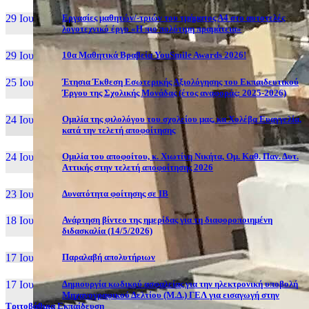
29 Ιουν, 26
Εργασίες μαθητών/-τριών του τμήματος Α4 στο αυτοτελές
λογοτεχνικό έργο «Η πιο πολύτιμη πραμάτεια»
29 Ιουν, 26
10α Μαθητικά Βραβεία YouSmile Awards 2026!
25 Ιουν, 26
Έτησια Έκθεση Εσωτερικής Αξιολόγησης του Εκπαιδευτικού
Έργου της Σχολικής Μονάδας (έτος αναφοράς: 2025-2026)
24 Ιουν, 26
Ομιλία της φιλολόγου του σχολείου μας, κα Χολέβα Ευαγγελία,
κατά την τελετή αποφοίτησης
24 Ιουν, 26
Ομιλία του αποφοίτου, κ. Χιωτίνη Νικήτα, Ομ. Καθ. Παν. Δυτ.
Αττικής στην τελετή αποφοίτησης 2026
23 Ιουν, 26
Δυνατότητα φοίτησης σε ΙΒ
18 Ιουν, 26
Ανάρτηση βίντεο της ημερίδας για τη διαφοροποιημένη
διδασκαλία (14/5/2026)
17 Ιουν, 26
Παραλαβή απολυτήριων
17 Ιουν, 26
Δημιουργία κωδικού ασφαλείας για την ηλεκτρονική υποβολή
Μηχανογραφικού Δελτίου (Μ.Δ.) ΓΕΛ για εισαγωγή στην
Τριτοβάθμια Εκπαίδευση