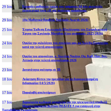
29 Ιουν, 26
Εργασίες μαθητών/-τριών του τμήματος Α4 στο αυτοτελές
λογοτεχνικό έργο «Η πιο πολύτιμη πραμάτεια»
29 Ιουν, 26
10α Μαθητικά Βραβεία YouSmile Awards 2026!
25 Ιουν, 26
Έτησια Έκθεση Εσωτερικής Αξιολόγησης του Εκπαιδευτικού
Έργου της Σχολικής Μονάδας (έτος αναφοράς: 2025-2026)
24 Ιουν, 26
Ομιλία της φιλολόγου του σχολείου μας, κα Χολέβα Ευαγγελία,
κατά την τελετή αποφοίτησης
24 Ιουν, 26
Ομιλία του αποφοίτου, κ. Χιωτίνη Νικήτα, Ομ. Καθ. Παν. Δυτ.
Αττικής στην τελετή αποφοίτησης 2026
23 Ιουν, 26
Δυνατότητα φοίτησης σε ΙΒ
18 Ιουν, 26
Ανάρτηση βίντεο της ημερίδας για τη διαφοροποιημένη
διδασκαλία (14/5/2026)
17 Ιουν, 26
Παραλαβή απολυτήριων
17 Ιουν, 26
Δημιουργία κωδικού ασφαλείας για την ηλεκτρονική υποβολή
Μηχανογραφικού Δελτίου (Μ.Δ.) ΓΕΛ για εισαγωγή στην
Τριτοβάθμια Εκπαίδευση