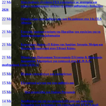
22 Μαι, 26
Πανελλαδικές εξετάσεις ΓΕΛ υποψηφίων με αναπηρία και
ειδικές εκπαιδευτικές ανάγκες ή ειδικές μαθησιακές δυσκολίες
2026
22 Μαι, 26
Οδηγίες προς τους μαθητές μας που θα γράψουν στο 14ο ΓΕΛ
Αθηνών
21 Μαι, 26
Επιτυχής πραγματοποίηση της Ημερίδας του σχολείου για τη
Διαφοροποιημένη Διδασκαλία
21 Μαι, 26
Καινοτόμος δράση «Ο Κήπος της Αμαλίας: Ιστορία, Μνήμη και
Βιώσιμη Κληρονομιά στον Εθνικό Κήπο»
21 Μαι, 26
Οδηγίες και Πρόγραμμα Υγειονομικής Εξέτασης & Πρακτικής
Δοκιμασίας Υποψηφίων για εισαγωγή στα Τ.Ε.Φ.Α.Α.,
ακαδημαϊκού έτους 2026-27
15 Μαι, 26
Πίνακας επιτυχόντων και επιλαχόντων
15 Μαι, 26
Εξεταστικά κέντρα για τους μαθητές μας
15 Μαι, 2026
Νέα ιστοσελίδα του Ομίλου Ρητορικής
14 Μαι, 26
Διευθύνσεις για την υγειονομική εξέταση και πρακτική
δοκιμασία των υποψηφίων για εισαγωγή στα ΤΕΦΑΑ ακαδ.