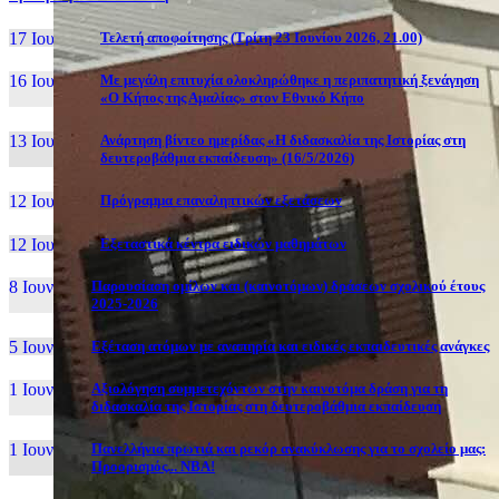
17 Ιουν, 26
Τελετή αποφοίτησης (Τρίτη 23 Ιουνίου 2026, 21.00)
16 Ιουν, 26
Με μεγάλη επιτυχία ολοκληρώθηκε η περιπατητική ξενάγηση
«Ο Κήπος της Αμαλίας» στον Εθνικό Κήπο
13 Ιουν, 26
Ανάρτηση βίντεο ημερίδας «Η διδασκαλία της Ιστορίας στη
δευτεροβάθμια εκπαίδευση» (16/5/2026)
12 Ιουν, 26
Πρόγραμμα επαναληπτικών εξετάσεων
12 Ιουν, 26
Εξεταστικά κέντρα ειδικών μαθημάτων
8 Ιουν, 26
Παρουσίαση ομίλων και (καινοτόμων) δράσεων σχολικού έτους
2025-2026
5 Ιουν, 26
Εξέταση ατόμων με αναπηρία και ειδικές εκπαιδευτικές ανάγκες
1 Ιουν, 26
Αξιολόγηση συμμετεχόντων στην καινοτόμα δράση για τη
διδασκαλία της Ιστορίας στη δευτεροβάθμια εκπαίδευση
1 Ιουν, 26
Πανελλήνια πρωτιά και ρεκόρ ανακύκλωσης για το σχολείο μας:
Προορισμός... NBA!