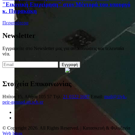
"Εικονική Επιχείρηση" στον Μέντορά του υπουργό
κ. Πιερακάκη
Περισσότερα
Newsletter
Εγγραφείτε στο Newsletter μας για ανακοινώσεις και τελευταία
νέα.
Εγγραφή
Στοιχεία Επικοινωνίας
Ηπίτου 15, Αθήνα 105 57
Τηλ:
21 0322 1687
Email:
mail@1lyk-
peir-gennad.att.sch.gr
© Copyright 2026. All Rights Reserved. | Κατασκευή & Φιλοξενία
Web Ideas