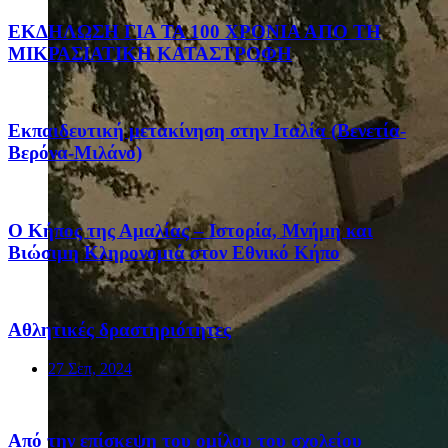
ΕΚΔΗΛΩΣΗ ΓΙΑ ΤΑ 100 ΧΡΟΝΙΑ ΑΠΟ ΤΗ
ΜΙΚΡΑΣΙΑΤΙΚΗ ΚΑΤΑΣΤΡΟΦΗ
Eκπαιδευτική μετακίνηση στην Ιταλία (Βενετία-
Βερόνα-Μιλάνο)
Ο Κήπος της Αμαλίας – Ιστορία, Μνήμη και
Βιώσιμη Κληρονομιά στον Εθνικό Κήπο
Αθλητικές δραστηριότητες
27 Σεπ, 2024
Από την επίσκεψη του ομίλου του σχολείου