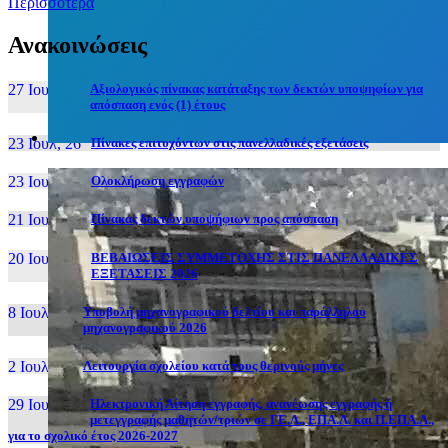
Περισσότερα
Ανακοινώσεις
27 Ιουν, 26
Αξιολογικός πίνακας κατάταξης των δεκτών υποψηφίων για
απόσπαση ενός (1) έτους
23 Ιουλ, 26
Πίνακες επιτυχόντων στις πανελλαδικές εξετάσεις
23 Ιουλ, 26
Ολοκλήρωση εγγραφών
21 Ιουλ, 26
Πίνακας δεκτών υποψήφιων προς απόσπαση
20 Ιουλ, 26
ΒΕΒΑΙΩΣΕΙΣ ΣΥΜΜΕΤΟΧΗΣ ΣΤΙΣ ΠΑΝΕΛΛΑΔΙΚΕΣ
ΕΞΕΤΑΣΕΙΣ 2026
8 Ιουλ, 26
Υποβολή μηχανογραφικού δελτίου και παράλληλου
μηχανογραφικού 2026
2 Ιουλ, 26
Λειτουργία σχολείου κατά τους θερινούς μήνες
29 Ιουν, 26
Ηλεκτρονική Αίτηση εγγραφής, ανανέωσης εγγραφής ή
μετεγγραφής μαθητών/τριών σε ΓΕ.Λ., ΕΠΑ.Λ. και Π.ΕΠΑ.Λ.,
για το σχολικό έτος 2026-2027