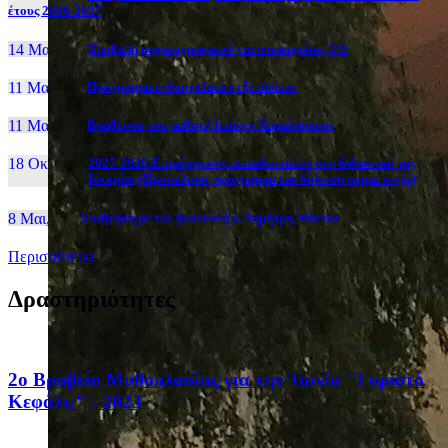
έτους 2026-2027
14 Μαι, 26
Yποβολή μηχανογραφικού για υποψηφίους 5%
11 Μαι, 26
Πρόγραμμα ενδοσχολικών εξετάσεων
11 Μαι, 26
Βράβευση του μαθητή Ιωάννη Χαραλάμπους
18 Οκτ, 25
2025-2026:Επιμόρφωση εκπαιδευτικών στη διδακτική της
Ιστορίας (Πρόσκληση, πρόγραμμα και δήλωση συμμετοχής)
8 Μαι, 26
Συζήτηση με τον βουλευτή κ. Δημήτρη Μάντζο
Περισσότερα
Δραστηριότητες
2ο Βραβείο Μυθοπλασίας για την Ταινία "Γυριστό
Κεφάλι;" - 2023