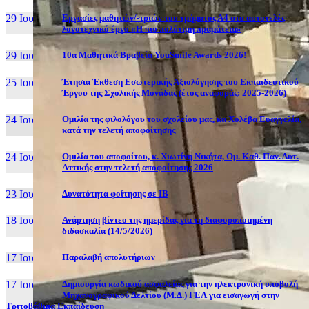
29 Ιουν, 26
Εργασίες μαθητών/-τριών του τμήματος Α4 στο αυτοτελές
λογοτεχνικό έργο «Η πιο πολύτιμη πραμάτεια»
29 Ιουν, 26
10α Μαθητικά Βραβεία YouSmile Awards 2026!
25 Ιουν, 26
Έτησια Έκθεση Εσωτερικής Αξιολόγησης του Εκπαιδευτικού
Έργου της Σχολικής Μονάδας (έτος αναφοράς: 2025-2026)
24 Ιουν, 26
Ομιλία της φιλολόγου του σχολείου μας, κα Χολέβα Ευαγγελία,
κατά την τελετή αποφοίτησης
24 Ιουν, 26
Ομιλία του αποφοίτου, κ. Χιωτίνη Νικήτα, Ομ. Καθ. Παν. Δυτ.
Αττικής στην τελετή αποφοίτησης 2026
23 Ιουν, 26
Δυνατότητα φοίτησης σε ΙΒ
18 Ιουν, 26
Ανάρτηση βίντεο της ημερίδας για τη διαφοροποιημένη
διδασκαλία (14/5/2026)
17 Ιουν, 26
Παραλαβή απολυτήριων
17 Ιουν, 26
Δημιουργία κωδικού ασφαλείας για την ηλεκτρονική υποβολή
Μηχανογραφικού Δελτίου (Μ.Δ.) ΓΕΛ για εισαγωγή στην
Τριτοβάθμια Εκπαίδευση