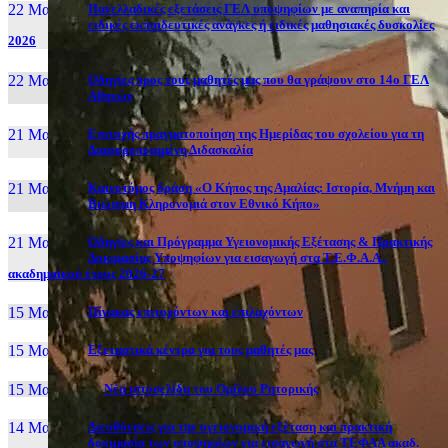
22 Μαι, 26
Πανελλαδικές εξετάσεις ΓΕΛ υποψηφίων με αναπηρία και
ειδικές εκπαιδευτικές ανάγκες ή ειδικές μαθησιακές δυσκολίες
2026
22 Μαι, 26
Οδηγίες προς τους μαθητές μας που θα γράψουν στο 14ο ΓΕΛ
Αθηνών
21 Μαι, 26
Επιτυχής πραγματοποίηση της Ημερίδας του σχολείου για τη
Διαφοροποιημένη Διδασκαλία
21 Μαι, 26
Καινοτόμος δράση «Ο Κήπος της Αμαλίας: Ιστορία, Μνήμη και
Βιώσιμη Κληρονομιά στον Εθνικό Κήπο»
21 Μαι, 26
Οδηγίες και Πρόγραμμα Υγειονομικής Εξέτασης & Πρακτικής
Δοκιμασίας Υποψηφίων για εισαγωγή στα Τ.Ε.Φ.Α.Α.,
ακαδημαϊκού έτους 2026-27
15 Μαι, 26
Πίνακας επιτυχόντων και επιλαχόντων
15 Μαι, 26
Εξεταστικά κέντρα για τους μαθητές μας
15 Μαι, 2026
Νέα ιστοσελίδα του Ομίλου Ρητορικής
14 Μαι, 26
Διευθύνσεις για την υγειονομική εξέταση και πρακτική
δοκιμασία των υποψηφίων για εισαγωγή στα ΤΕΦΑΑ ακαδ.