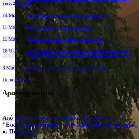
έτους 2026-2027
14 Μαι, 26
Yποβολή μηχανογραφικού για υποψηφίους 5%
11 Μαι, 26
Πρόγραμμα ενδοσχολικών εξετάσεων
11 Μαι, 26
Βράβευση του μαθητή Ιωάννη Χαραλάμπους
18 Οκτ, 25
2025-2026:Επιμόρφωση εκπαιδευτικών στη διδακτική της
Ιστορίας (Πρόσκληση, πρόγραμμα και δήλωση συμμετοχής)
8 Μαι, 26
Συζήτηση με τον βουλευτή κ. Δημήτρη Μάντζο
Περισσότερα
Δραστηριότητες
Από την επίσκεψη του ομίλου του σχολείου
"Εικονική Επιχείρηση" στον Μέντορά του υπουργό
κ. Πιερακάκη