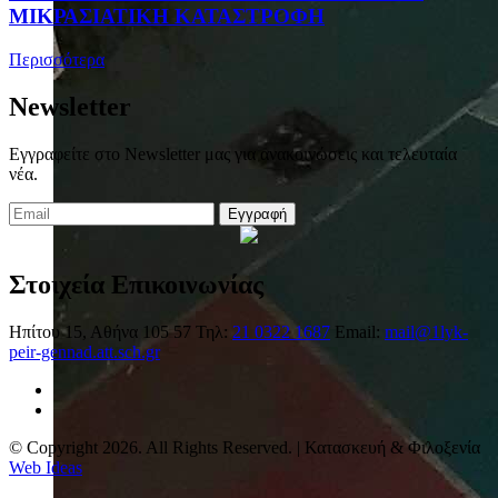
ΜΙΚΡΑΣΙΑΤΙΚΗ ΚΑΤΑΣΤΡΟΦΗ
Περισσότερα
Newsletter
Εγγραφείτε στο Newsletter μας για ανακοινώσεις και τελευταία
νέα.
Εγγραφή
Στοιχεία Επικοινωνίας
Ηπίτου 15, Αθήνα 105 57
Τηλ:
21 0322 1687
Email:
mail@1lyk-
peir-gennad.att.sch.gr
© Copyright 2026. All Rights Reserved. | Κατασκευή & Φιλοξενία
Web Ideas