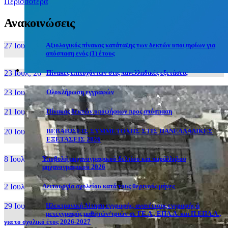
Περισσότερα
Ανακοινώσεις
27 Ιουν, 26
Αξιολογικός πίνακας κατάταξης των δεκτών υποψηφίων για
απόσπαση ενός (1) έτους
23 Ιουλ, 26
Πίνακες επιτυχόντων στις πανελλαδικές εξετάσεις
23 Ιουλ, 26
Ολοκλήρωση εγγραφών
21 Ιουλ, 26
Πίνακας δεκτών υποψήφιων προς απόσπαση
20 Ιουλ, 26
ΒΕΒΑΙΩΣΕΙΣ ΣΥΜΜΕΤΟΧΗΣ ΣΤΙΣ ΠΑΝΕΛΛΑΔΙΚΕΣ
ΕΞΕΤΑΣΕΙΣ 2026
8 Ιουλ, 26
Υποβολή μηχανογραφικού δελτίου και παράλληλου
μηχανογραφικού 2026
2 Ιουλ, 26
Λειτουργία σχολείου κατά τους θερινούς μήνες
29 Ιουν, 26
Ηλεκτρονική Αίτηση εγγραφής, ανανέωσης εγγραφής ή
μετεγγραφής μαθητών/τριών σε ΓΕ.Λ., ΕΠΑ.Λ. και Π.ΕΠΑ.Λ.,
για το σχολικό έτος 2026-2027