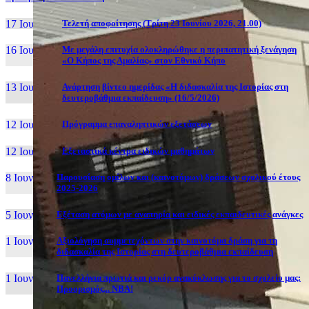
17 Ιουν, 26
Τελετή αποφοίτησης (Τρίτη 23 Ιουνίου 2026, 21.00)
16 Ιουν, 26
Με μεγάλη επιτυχία ολοκληρώθηκε η περιπατητική ξενάγηση
«Ο Κήπος της Αμαλίας» στον Εθνικό Κήπο
13 Ιουν, 26
Ανάρτηση βίντεο ημερίδας «Η διδασκαλία της Ιστορίας στη
δευτεροβάθμια εκπαίδευση» (16/5/2026)
12 Ιουν, 26
Πρόγραμμα επαναληπτικών εξετάσεων
12 Ιουν, 26
Εξεταστικά κέντρα ειδικών μαθημάτων
8 Ιουν, 26
Παρουσίαση ομίλων και (καινοτόμων) δράσεων σχολικού έτους
2025-2026
5 Ιουν, 26
Εξέταση ατόμων με αναπηρία και ειδικές εκπαιδευτικές ανάγκες
1 Ιουν, 26
Αξιολόγηση συμμετεχόντων στην καινοτόμα δράση για τη
διδασκαλία της Ιστορίας στη δευτεροβάθμια εκπαίδευση
1 Ιουν, 26
Πανελλήνια πρωτιά και ρεκόρ ανακύκλωσης για το σχολείο μας:
Προορισμός... NBA!