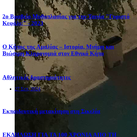
2ο Βραβείο Μυθοπλασίας για την Ταινία "Γυριστό
Κεφάλι;" - 2023
Ο Κήπος της Αμαλίας – Ιστορία, Μνήμη και
Βιώσιμη Κληρονομιά στον Εθνικό Κήπο
Αθλητικές δραστηριότητες
27 Σεπ, 2024
Eκπαιδευτική μετακίνηση στη Σικελία
ΕΚΔΗΛΩΣΗ ΓΙΑ ΤΑ 100 ΧΡΟΝΙΑ ΑΠΟ ΤΗ