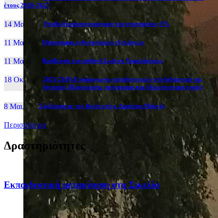
έτους 2026-2027
14 Μαι, 26
Yποβολή μηχανογραφικού για υποψηφίους 5%
11 Μαι, 26
Πρόγραμμα ενδοσχολικών εξετάσεων
11 Μαι, 26
Βράβευση του μαθητή Ιωάννη Χαραλάμπους
18 Οκτ, 25
2025-2026:Επιμόρφωση εκπαιδευτικών στη διδακτική της
Ιστορίας (Πρόσκληση, πρόγραμμα και δήλωση συμμετοχής)
8 Μαι, 26
Συζήτηση με τον βουλευτή κ. Δημήτρη Μάντζο
Περισσότερα
Δραστηριότητες
Eκπαιδευτική μετακίνηση στη Σικελία