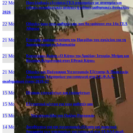
22 Μαι, 26
Πανελλαδικές εξετάσεις ΓΕΛ υποψηφίων με αναπηρία και
ειδικές εκπαιδευτικές ανάγκες ή ειδικές μαθησιακές δυσκολίες
2026
22 Μαι, 26
Οδηγίες προς τους μαθητές μας που θα γράψουν στο 14ο ΓΕΛ
Αθηνών
21 Μαι, 26
Επιτυχής πραγματοποίηση της Ημερίδας του σχολείου για τη
Διαφοροποιημένη Διδασκαλία
21 Μαι, 26
Καινοτόμος δράση «Ο Κήπος της Αμαλίας: Ιστορία, Μνήμη και
Βιώσιμη Κληρονομιά στον Εθνικό Κήπο»
21 Μαι, 26
Οδηγίες και Πρόγραμμα Υγειονομικής Εξέτασης & Πρακτικής
Δοκιμασίας Υποψηφίων για εισαγωγή στα Τ.Ε.Φ.Α.Α.,
ακαδημαϊκού έτους 2026-27
15 Μαι, 26
Πίνακας επιτυχόντων και επιλαχόντων
15 Μαι, 26
Εξεταστικά κέντρα για τους μαθητές μας
15 Μαι, 2026
Νέα ιστοσελίδα του Ομίλου Ρητορικής
14 Μαι, 26
Διευθύνσεις για την υγειονομική εξέταση και πρακτική
δοκιμασία των υποψηφίων για εισαγωγή στα ΤΕΦΑΑ ακαδ.