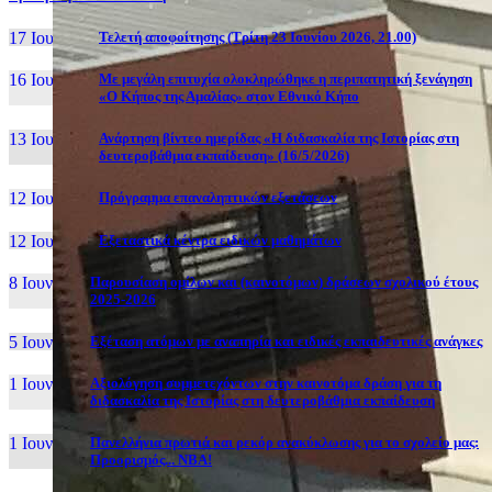
17 Ιουν, 26
Τελετή αποφοίτησης (Τρίτη 23 Ιουνίου 2026, 21.00)
16 Ιουν, 26
Με μεγάλη επιτυχία ολοκληρώθηκε η περιπατητική ξενάγηση
«Ο Κήπος της Αμαλίας» στον Εθνικό Κήπο
13 Ιουν, 26
Ανάρτηση βίντεο ημερίδας «Η διδασκαλία της Ιστορίας στη
δευτεροβάθμια εκπαίδευση» (16/5/2026)
12 Ιουν, 26
Πρόγραμμα επαναληπτικών εξετάσεων
12 Ιουν, 26
Εξεταστικά κέντρα ειδικών μαθημάτων
8 Ιουν, 26
Παρουσίαση ομίλων και (καινοτόμων) δράσεων σχολικού έτους
2025-2026
5 Ιουν, 26
Εξέταση ατόμων με αναπηρία και ειδικές εκπαιδευτικές ανάγκες
1 Ιουν, 26
Αξιολόγηση συμμετεχόντων στην καινοτόμα δράση για τη
διδασκαλία της Ιστορίας στη δευτεροβάθμια εκπαίδευση
1 Ιουν, 26
Πανελλήνια πρωτιά και ρεκόρ ανακύκλωσης για το σχολείο μας:
Προορισμός... NBA!