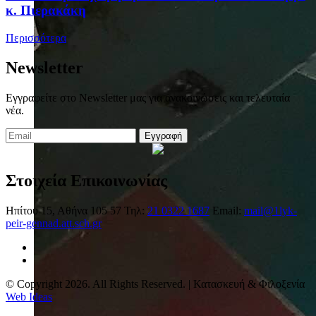
κ. Πιερακάκη
Περισσότερα
Newsletter
Εγγραφείτε στο Newsletter μας για ανακοινώσεις και τελευταία
νέα.
Εγγραφή
Στοιχεία Επικοινωνίας
Ηπίτου 15, Αθήνα 105 57
Τηλ:
21 0322 1687
Email:
mail@1lyk-
peir-gennad.att.sch.gr
© Copyright 2026. All Rights Reserved. | Κατασκευή & Φιλοξενία
Web Ideas