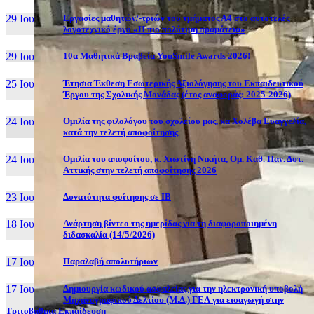
29 Ιουν, 26
Εργασίες μαθητών/-τριών του τμήματος Α4 στο αυτοτελές
λογοτεχνικό έργο «Η πιο πολύτιμη πραμάτεια»
29 Ιουν, 26
10α Μαθητικά Βραβεία YouSmile Awards 2026!
25 Ιουν, 26
Έτησια Έκθεση Εσωτερικής Αξιολόγησης του Εκπαιδευτικού
Έργου της Σχολικής Μονάδας (έτος αναφοράς: 2025-2026)
24 Ιουν, 26
Ομιλία της φιλολόγου του σχολείου μας, κα Χολέβα Ευαγγελία,
κατά την τελετή αποφοίτησης
24 Ιουν, 26
Ομιλία του αποφοίτου, κ. Χιωτίνη Νικήτα, Ομ. Καθ. Παν. Δυτ.
Αττικής στην τελετή αποφοίτησης 2026
23 Ιουν, 26
Δυνατότητα φοίτησης σε ΙΒ
18 Ιουν, 26
Ανάρτηση βίντεο της ημερίδας για τη διαφοροποιημένη
διδασκαλία (14/5/2026)
17 Ιουν, 26
Παραλαβή απολυτήριων
17 Ιουν, 26
Δημιουργία κωδικού ασφαλείας για την ηλεκτρονική υποβολή
Μηχανογραφικού Δελτίου (Μ.Δ.) ΓΕΛ για εισαγωγή στην
Τριτοβάθμια Εκπαίδευση