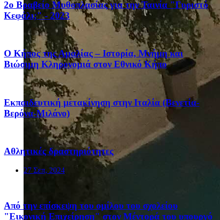
2ο Βραβείο Μυθοπλασίας για την Ταινία "Γυριστό
Κεφάλι;" - 2023
Ο Κήπος της Αμαλίας – Ιστορία, Μνήμη και
Βιώσιμη Κληρονομιά στον Εθνικό Κήπο
Eκπαιδευτική μετακίνηση στην Ιταλία (Βενετία-
Βερόνα-Μιλάνο)
Αθλητικές δραστηριότητες
27 Σεπ, 2024
Από την επίσκεψη του ομίλου του σχολείου
"Εικονική Επιχείρηση" στον Μέντορά του υπουργό