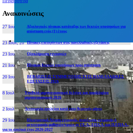
Περισσότερα
Ανακοινώσεις
27 Ιουν, 26
Αξιολογικός πίνακας κατάταξης των δεκτών υποψηφίων για
απόσπαση ενός (1) έτους
23 Ιουλ, 26
Πίνακες επιτυχόντων στις πανελλαδικές εξετάσεις
23 Ιουλ, 26
Ολοκλήρωση εγγραφών
21 Ιουλ, 26
Πίνακας δεκτών υποψήφιων προς απόσπαση
20 Ιουλ, 26
ΒΕΒΑΙΩΣΕΙΣ ΣΥΜΜΕΤΟΧΗΣ ΣΤΙΣ ΠΑΝΕΛΛΑΔΙΚΕΣ
ΕΞΕΤΑΣΕΙΣ 2026
8 Ιουλ, 26
Υποβολή μηχανογραφικού δελτίου και παράλληλου
μηχανογραφικού 2026
2 Ιουλ, 26
Λειτουργία σχολείου κατά τους θερινούς μήνες
29 Ιουν, 26
Ηλεκτρονική Αίτηση εγγραφής, ανανέωσης εγγραφής ή
μετεγγραφής μαθητών/τριών σε ΓΕ.Λ., ΕΠΑ.Λ. και Π.ΕΠΑ.Λ.,
για το σχολικό έτος 2026-2027