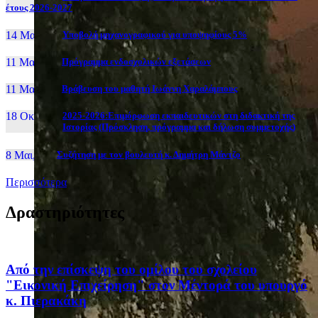
έτους 2026-2027
14 Μαι, 26
Yποβολή μηχανογραφικού για υποψηφίους 5%
11 Μαι, 26
Πρόγραμμα ενδοσχολικών εξετάσεων
11 Μαι, 26
Βράβευση του μαθητή Ιωάννη Χαραλάμπους
18 Οκτ, 25
2025-2026:Επιμόρφωση εκπαιδευτικών στη διδακτική της
Ιστορίας (Πρόσκληση, πρόγραμμα και δήλωση συμμετοχής)
8 Μαι, 26
Συζήτηση με τον βουλευτή κ. Δημήτρη Μάντζο
Περισσότερα
Δραστηριότητες
Από την επίσκεψη του ομίλου του σχολείου
"Εικονική Επιχείρηση" στον Μέντορά του υπουργό
κ. Πιερακάκη