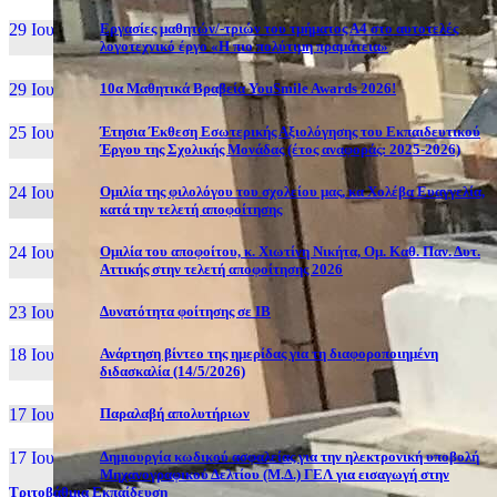
29 Ιουν, 26
Εργασίες μαθητών/-τριών του τμήματος Α4 στο αυτοτελές
λογοτεχνικό έργο «Η πιο πολύτιμη πραμάτεια»
29 Ιουν, 26
10α Μαθητικά Βραβεία YouSmile Awards 2026!
25 Ιουν, 26
Έτησια Έκθεση Εσωτερικής Αξιολόγησης του Εκπαιδευτικού
Έργου της Σχολικής Μονάδας (έτος αναφοράς: 2025-2026)
24 Ιουν, 26
Ομιλία της φιλολόγου του σχολείου μας, κα Χολέβα Ευαγγελία,
κατά την τελετή αποφοίτησης
24 Ιουν, 26
Ομιλία του αποφοίτου, κ. Χιωτίνη Νικήτα, Ομ. Καθ. Παν. Δυτ.
Αττικής στην τελετή αποφοίτησης 2026
23 Ιουν, 26
Δυνατότητα φοίτησης σε ΙΒ
18 Ιουν, 26
Ανάρτηση βίντεο της ημερίδας για τη διαφοροποιημένη
διδασκαλία (14/5/2026)
17 Ιουν, 26
Παραλαβή απολυτήριων
17 Ιουν, 26
Δημιουργία κωδικού ασφαλείας για την ηλεκτρονική υποβολή
Μηχανογραφικού Δελτίου (Μ.Δ.) ΓΕΛ για εισαγωγή στην
Τριτοβάθμια Εκπαίδευση