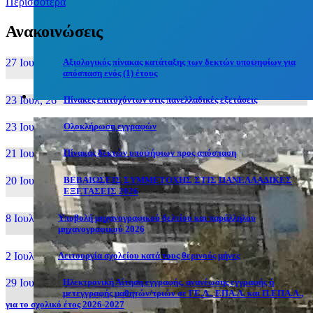
Περισσότερα
Ανακοινώσεις
27 Ιουν, 26
Αξιολογικός πίνακας κατάταξης των δεκτών υποψηφίων για
απόσπαση ενός (1) έτους
23 Ιουλ, 26
Πίνακες επιτυχόντων στις πανελλαδικές εξετάσεις
23 Ιουλ, 26
Ολοκλήρωση εγγραφών
21 Ιουλ, 26
Πίνακας δεκτών υποψήφιων προς απόσπαση
20 Ιουλ, 26
ΒΕΒΑΙΩΣΕΙΣ ΣΥΜΜΕΤΟΧΗΣ ΣΤΙΣ ΠΑΝΕΛΛΑΔΙΚΕΣ
ΕΞΕΤΑΣΕΙΣ 2026
8 Ιουλ, 26
Υποβολή μηχανογραφικού δελτίου και παράλληλου
μηχανογραφικού 2026
2 Ιουλ, 26
Λειτουργία σχολείου κατά τους θερινούς μήνες
29 Ιουν, 26
Ηλεκτρονική Αίτηση εγγραφής, ανανέωσης εγγραφής ή
μετεγγραφής μαθητών/τριών σε ΓΕ.Λ., ΕΠΑ.Λ. και Π.ΕΠΑ.Λ.,
για το σχολικό έτος 2026-2027