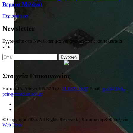
Βερόνα-Μιλάνο)
Περισσότερα
Newsletter
Εγγραφείτε στο Newsletter μας για ανακοινώσεις και τελευταία
νέα.
Εγγραφή
Στοιχεία Επικοινωνίας
Ηπίτου 15, Αθήνα 105 57
Τηλ:
21 0322 1687
Email:
mail@1lyk-
peir-gennad.att.sch.gr
© Copyright 2026. All Rights Reserved. | Κατασκευή & Φιλοξενία
Web Ideas