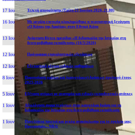
17 Ιουν, 26
Τελετή αποφοίτησης (Τρίτη 23 Ιουνίου 2026, 21.00)
16 Ιουν, 26
Με μεγάλη επιτυχία ολοκληρώθηκε η περιπατητική ξενάγηση
«Ο Κήπος της Αμαλίας» στον Εθνικό Κήπο
13 Ιουν, 26
Ανάρτηση βίντεο ημερίδας «Η διδασκαλία της Ιστορίας στη
δευτεροβάθμια εκπαίδευση» (16/5/2026)
12 Ιουν, 26
Πρόγραμμα επαναληπτικών εξετάσεων
12 Ιουν, 26
Εξεταστικά κέντρα ειδικών μαθημάτων
8 Ιουν, 26
Παρουσίαση ομίλων και (καινοτόμων) δράσεων σχολικού έτους
2025-2026
5 Ιουν, 26
Εξέταση ατόμων με αναπηρία και ειδικές εκπαιδευτικές ανάγκες
1 Ιουν, 26
Αξιολόγηση συμμετεχόντων στην καινοτόμα δράση για τη
διδασκαλία της Ιστορίας στη δευτεροβάθμια εκπαίδευση
1 Ιουν, 26
Πανελλήνια πρωτιά και ρεκόρ ανακύκλωσης για το σχολείο μας:
Προορισμός... NBA!