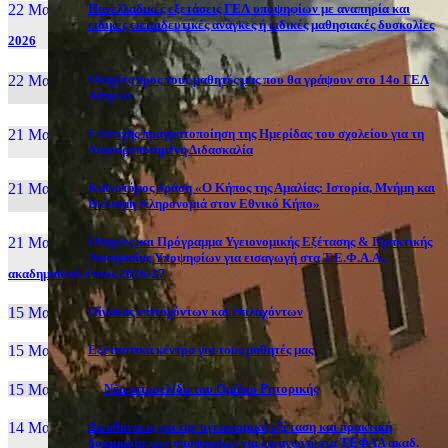
22 Μαι, 26
Πανελλαδικές εξετάσεις ΓΕΛ υποψηφίων με αναπηρία και
ειδικές εκπαιδευτικές ανάγκες ή ειδικές μαθησιακές δυσκολίες
2026
22 Μαι, 26
Οδηγίες προς τους μαθητές μας που θα γράψουν στο 14ο ΓΕΛ
Αθηνών
21 Μαι, 26
Επιτυχής πραγματοποίηση της Ημερίδας του σχολείου για τη
Διαφοροποιημένη Διδασκαλία
21 Μαι, 26
Καινοτόμος δράση «Ο Κήπος της Αμαλίας: Ιστορία, Μνήμη και
Βιώσιμη Κληρονομιά στον Εθνικό Κήπο»
21 Μαι, 26
Οδηγίες και Πρόγραμμα Υγειονομικής Εξέτασης & Πρακτικής
Δοκιμασίας Υποψηφίων για εισαγωγή στα Τ.Ε.Φ.Α.Α.,
ακαδημαϊκού έτους 2026-27
15 Μαι, 26
Πίνακας επιτυχόντων και επιλαχόντων
15 Μαι, 26
Εξεταστικά κέντρα για τους μαθητές μας
15 Μαι, 2026
Νέα ιστοσελίδα του Ομίλου Ρητορικής
14 Μαι, 26
Διευθύνσεις για την υγειονομική εξέταση και πρακτική
δοκιμασία των υποψηφίων για εισαγωγή στα ΤΕΦΑΑ ακαδ.