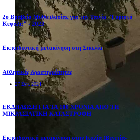
2ο Βραβείο Μυθοπλασίας για την Ταινία "Γυριστό
Κεφάλι;" - 2023
Eκπαιδευτική μετακίνηση στη Σικελία
Αθλητικές δραστηριότητες
27 Σεπ, 2024
ΕΚΔΗΛΩΣΗ ΓΙΑ ΤΑ 100 ΧΡΟΝΙΑ ΑΠΟ ΤΗ
ΜΙΚΡΑΣΙΑΤΙΚΗ ΚΑΤΑΣΤΡΟΦΗ
Eκπαιδευτική μετακίνηση στην Ιταλία (Βενετία-