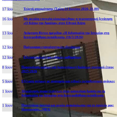
17 Ιουν, 26
Τελετή αποφοίτησης (Τρίτη 23 Ιουνίου 2026, 21.00)
16 Ιουν, 26
Με μεγάλη επιτυχία ολοκληρώθηκε η περιπατητική ξενάγηση
«Ο Κήπος της Αμαλίας» στον Εθνικό Κήπο
13 Ιουν, 26
Ανάρτηση βίντεο ημερίδας «Η διδασκαλία της Ιστορίας στη
δευτεροβάθμια εκπαίδευση» (16/5/2026)
12 Ιουν, 26
Πρόγραμμα επαναληπτικών εξετάσεων
12 Ιουν, 26
Εξεταστικά κέντρα ειδικών μαθημάτων
8 Ιουν, 26
Παρουσίαση ομίλων και (καινοτόμων) δράσεων σχολικού έτους
2025-2026
5 Ιουν, 26
Εξέταση ατόμων με αναπηρία και ειδικές εκπαιδευτικές ανάγκες
1 Ιουν, 26
Αξιολόγηση συμμετεχόντων στην καινοτόμα δράση για τη
διδασκαλία της Ιστορίας στη δευτεροβάθμια εκπαίδευση
1 Ιουν, 26
Πανελλήνια πρωτιά και ρεκόρ ανακύκλωσης για το σχολείο μας:
Προορισμός... NBA!