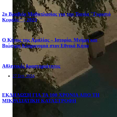
2ο Βραβείο Μυθοπλασίας για την Ταινία "Γυριστό
Κεφάλι;" - 2023
Ο Κήπος της Αμαλίας – Ιστορία, Μνήμη και
Βιώσιμη Κληρονομιά στον Εθνικό Κήπο
Αθλητικές δραστηριότητες
27 Σεπ, 2024
ΕΚΔΗΛΩΣΗ ΓΙΑ ΤΑ 100 ΧΡΟΝΙΑ ΑΠΟ ΤΗ
ΜΙΚΡΑΣΙΑΤΙΚΗ ΚΑΤΑΣΤΡΟΦΗ