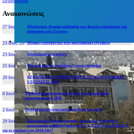
Περισσότερα
Ανακοινώσεις
27 Ιουν, 26
Αξιολογικός πίνακας κατάταξης των δεκτών υποψηφίων για
απόσπαση ενός (1) έτους
23 Ιουλ, 26
Πίνακες επιτυχόντων στις πανελλαδικές εξετάσεις
23 Ιουλ, 26
Ολοκλήρωση εγγραφών
21 Ιουλ, 26
Πίνακας δεκτών υποψήφιων προς απόσπαση
20 Ιουλ, 26
ΒΕΒΑΙΩΣΕΙΣ ΣΥΜΜΕΤΟΧΗΣ ΣΤΙΣ ΠΑΝΕΛΛΑΔΙΚΕΣ
ΕΞΕΤΑΣΕΙΣ 2026
8 Ιουλ, 26
Υποβολή μηχανογραφικού δελτίου και παράλληλου
μηχανογραφικού 2026
2 Ιουλ, 26
Λειτουργία σχολείου κατά τους θερινούς μήνες
29 Ιουν, 26
Ηλεκτρονική Αίτηση εγγραφής, ανανέωσης εγγραφής ή
μετεγγραφής μαθητών/τριών σε ΓΕ.Λ., ΕΠΑ.Λ. και Π.ΕΠΑ.Λ.,
για το σχολικό έτος 2026-2027