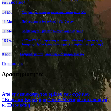
έτους 2026-2027
14 Μαι, 26
Yποβολή μηχανογραφικού για υποψηφίους 5%
11 Μαι, 26
Πρόγραμμα ενδοσχολικών εξετάσεων
11 Μαι, 26
Βράβευση του μαθητή Ιωάννη Χαραλάμπους
18 Οκτ, 25
2025-2026:Επιμόρφωση εκπαιδευτικών στη διδακτική της
Ιστορίας (Πρόσκληση, πρόγραμμα και δήλωση συμμετοχής)
8 Μαι, 26
Συζήτηση με τον βουλευτή κ. Δημήτρη Μάντζο
Περισσότερα
Δραστηριότητες
Από την επίσκεψη του ομίλου του σχολείου
"Εικονική Επιχείρηση" στον Μέντορά του υπουργό
κ. Πιερακάκη