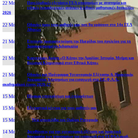
22 Μαι, 26
Πανελλαδικές εξετάσεις ΓΕΛ υποψηφίων με αναπηρία και
ειδικές εκπαιδευτικές ανάγκες ή ειδικές μαθησιακές δυσκολίες
2026
22 Μαι, 26
Οδηγίες προς τους μαθητές μας που θα γράψουν στο 14ο ΓΕΛ
Αθηνών
21 Μαι, 26
Επιτυχής πραγματοποίηση της Ημερίδας του σχολείου για τη
Διαφοροποιημένη Διδασκαλία
21 Μαι, 26
Καινοτόμος δράση «Ο Κήπος της Αμαλίας: Ιστορία, Μνήμη και
Βιώσιμη Κληρονομιά στον Εθνικό Κήπο»
21 Μαι, 26
Οδηγίες και Πρόγραμμα Υγειονομικής Εξέτασης & Πρακτικής
Δοκιμασίας Υποψηφίων για εισαγωγή στα Τ.Ε.Φ.Α.Α.,
ακαδημαϊκού έτους 2026-27
15 Μαι, 26
Πίνακας επιτυχόντων και επιλαχόντων
15 Μαι, 26
Εξεταστικά κέντρα για τους μαθητές μας
15 Μαι, 2026
Νέα ιστοσελίδα του Ομίλου Ρητορικής
14 Μαι, 26
Διευθύνσεις για την υγειονομική εξέταση και πρακτική
δοκιμασία των υποψηφίων για εισαγωγή στα ΤΕΦΑΑ ακαδ.