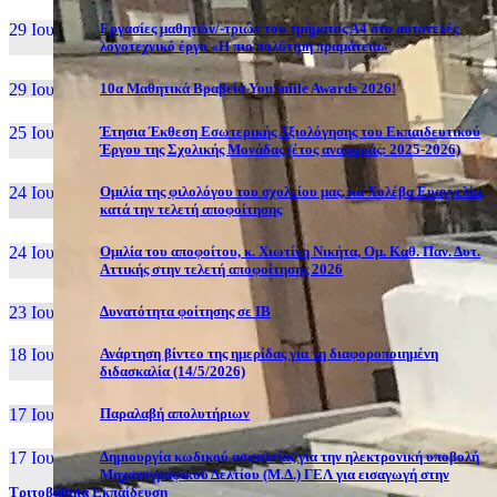
29 Ιουν, 26
Εργασίες μαθητών/-τριών του τμήματος Α4 στο αυτοτελές
λογοτεχνικό έργο «Η πιο πολύτιμη πραμάτεια»
29 Ιουν, 26
10α Μαθητικά Βραβεία YouSmile Awards 2026!
25 Ιουν, 26
Έτησια Έκθεση Εσωτερικής Αξιολόγησης του Εκπαιδευτικού
Έργου της Σχολικής Μονάδας (έτος αναφοράς: 2025-2026)
24 Ιουν, 26
Ομιλία της φιλολόγου του σχολείου μας, κα Χολέβα Ευαγγελία,
κατά την τελετή αποφοίτησης
24 Ιουν, 26
Ομιλία του αποφοίτου, κ. Χιωτίνη Νικήτα, Ομ. Καθ. Παν. Δυτ.
Αττικής στην τελετή αποφοίτησης 2026
23 Ιουν, 26
Δυνατότητα φοίτησης σε ΙΒ
18 Ιουν, 26
Ανάρτηση βίντεο της ημερίδας για τη διαφοροποιημένη
διδασκαλία (14/5/2026)
17 Ιουν, 26
Παραλαβή απολυτήριων
17 Ιουν, 26
Δημιουργία κωδικού ασφαλείας για την ηλεκτρονική υποβολή
Μηχανογραφικού Δελτίου (Μ.Δ.) ΓΕΛ για εισαγωγή στην
Τριτοβάθμια Εκπαίδευση