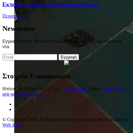
Eκπαιδευτική μετακίνηση στη Σικελία
Περισσότερα
Newsletter
Εγγραφείτε στο Newsletter μας για ανακοινώσεις και τελευταία
νέα.
Εγγραφή
Στοιχεία Επικοινωνίας
Ηπίτου 15, Αθήνα 105 57
Τηλ:
21 0322 1687
Email:
mail@1lyk-
peir-gennad.att.sch.gr
© Copyright 2026. All Rights Reserved. | Κατασκευή & Φιλοξενία
Web Ideas