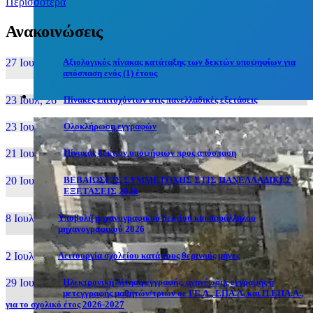
Περισσότερα
Ανακοινώσεις
27 Ιουν, 26
Αξιολογικός πίνακας κατάταξης των δεκτών υποψηφίων για
απόσπαση ενός (1) έτους
23 Ιουλ, 26
Πίνακες επιτυχόντων στις πανελλαδικές εξετάσεις
23 Ιουλ, 26
Ολοκλήρωση εγγραφών
21 Ιουλ, 26
Πίνακας δεκτών υποψήφιων προς απόσπαση
20 Ιουλ, 26
ΒΕΒΑΙΩΣΕΙΣ ΣΥΜΜΕΤΟΧΗΣ ΣΤΙΣ ΠΑΝΕΛΛΑΔΙΚΕΣ
ΕΞΕΤΑΣΕΙΣ 2026
8 Ιουλ, 26
Υποβολή μηχανογραφικού δελτίου και παράλληλου
μηχανογραφικού 2026
2 Ιουλ, 26
Λειτουργία σχολείου κατά τους θερινούς μήνες
29 Ιουν, 26
Ηλεκτρονική Αίτηση εγγραφής, ανανέωσης εγγραφής ή
μετεγγραφής μαθητών/τριών σε ΓΕ.Λ., ΕΠΑ.Λ. και Π.ΕΠΑ.Λ.,
για το σχολικό έτος 2026-2027