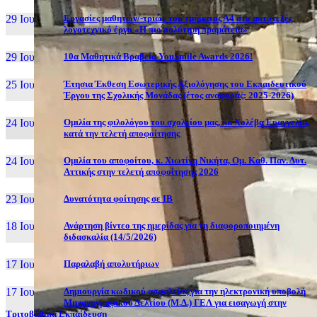
29 Ιουν, 26
Εργασίες μαθητών/-τριών του τμήματος Α4 στο αυτοτελές
λογοτεχνικό έργο «Η πιο πολύτιμη πραμάτεια»
29 Ιουν, 26
10α Μαθητικά Βραβεία YouSmile Awards 2026!
25 Ιουν, 26
Έτησια Έκθεση Εσωτερικής Αξιολόγησης του Εκπαιδευτικού
Έργου της Σχολικής Μονάδας (έτος αναφοράς: 2025-2026)
24 Ιουν, 26
Ομιλία της φιλολόγου του σχολείου μας, κα Χολέβα Ευαγγελία,
κατά την τελετή αποφοίτησης
24 Ιουν, 26
Ομιλία του αποφοίτου, κ. Χιωτίνη Νικήτα, Ομ. Καθ. Παν. Δυτ.
Αττικής στην τελετή αποφοίτησης 2026
23 Ιουν, 26
Δυνατότητα φοίτησης σε ΙΒ
18 Ιουν, 26
Ανάρτηση βίντεο της ημερίδας για τη διαφοροποιημένη
διδασκαλία (14/5/2026)
17 Ιουν, 26
Παραλαβή απολυτήριων
17 Ιουν, 26
Δημιουργία κωδικού ασφαλείας για την ηλεκτρονική υποβολή
Μηχανογραφικού Δελτίου (Μ.Δ.) ΓΕΛ για εισαγωγή στην
Τριτοβάθμια Εκπαίδευση