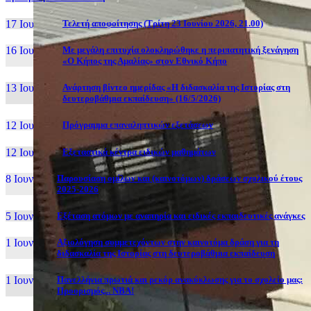
17 Ιουν, 26
Τελετή αποφοίτησης (Τρίτη 23 Ιουνίου 2026, 21.00)
16 Ιουν, 26
Με μεγάλη επιτυχία ολοκληρώθηκε η περιπατητική ξενάγηση
«Ο Κήπος της Αμαλίας» στον Εθνικό Κήπο
13 Ιουν, 26
Ανάρτηση βίντεο ημερίδας «Η διδασκαλία της Ιστορίας στη
δευτεροβάθμια εκπαίδευση» (16/5/2026)
12 Ιουν, 26
Πρόγραμμα επαναληπτικών εξετάσεων
12 Ιουν, 26
Εξεταστικά κέντρα ειδικών μαθημάτων
8 Ιουν, 26
Παρουσίαση ομίλων και (καινοτόμων) δράσεων σχολικού έτους
2025-2026
5 Ιουν, 26
Εξέταση ατόμων με αναπηρία και ειδικές εκπαιδευτικές ανάγκες
1 Ιουν, 26
Αξιολόγηση συμμετεχόντων στην καινοτόμα δράση για τη
διδασκαλία της Ιστορίας στη δευτεροβάθμια εκπαίδευση
1 Ιουν, 26
Πανελλήνια πρωτιά και ρεκόρ ανακύκλωσης για το σχολείο μας:
Προορισμός... NBA!