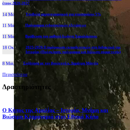
έτους 2026-2027
14 Μαι, 26
Yποβολή μηχανογραφικού για υποψηφίους 5%
11 Μαι, 26
Πρόγραμμα ενδοσχολικών εξετάσεων
11 Μαι, 26
Βράβευση του μαθητή Ιωάννη Χαραλάμπους
18 Οκτ, 25
2025-2026:Επιμόρφωση εκπαιδευτικών στη διδακτική της
Ιστορίας (Πρόσκληση, πρόγραμμα και δήλωση συμμετοχής)
8 Μαι, 26
Συζήτηση με τον βουλευτή κ. Δημήτρη Μάντζο
Περισσότερα
Δραστηριότητες
Ο Κήπος της Αμαλίας – Ιστορία, Μνήμη και
Βιώσιμη Κληρονομιά στον Εθνικό Κήπο