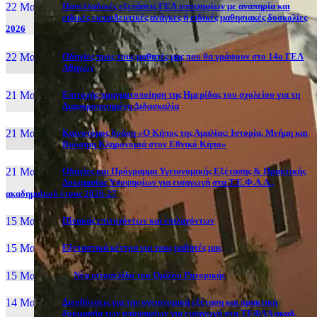
22 Μαι, 26
Πανελλαδικές εξετάσεις ΓΕΛ υποψηφίων με αναπηρία και
ειδικές εκπαιδευτικές ανάγκες ή ειδικές μαθησιακές δυσκολίες
2026
22 Μαι, 26
Οδηγίες προς τους μαθητές μας που θα γράψουν στο 14ο ΓΕΛ
Αθηνών
21 Μαι, 26
Επιτυχής πραγματοποίηση της Ημερίδας του σχολείου για τη
Διαφοροποιημένη Διδασκαλία
21 Μαι, 26
Καινοτόμος δράση «Ο Κήπος της Αμαλίας: Ιστορία, Μνήμη και
Βιώσιμη Κληρονομιά στον Εθνικό Κήπο»
21 Μαι, 26
Οδηγίες και Πρόγραμμα Υγειονομικής Εξέτασης & Πρακτικής
Δοκιμασίας Υποψηφίων για εισαγωγή στα Τ.Ε.Φ.Α.Α.,
ακαδημαϊκού έτους 2026-27
15 Μαι, 26
Πίνακας επιτυχόντων και επιλαχόντων
15 Μαι, 26
Εξεταστικά κέντρα για τους μαθητές μας
15 Μαι, 2026
Νέα ιστοσελίδα του Ομίλου Ρητορικής
14 Μαι, 26
Διευθύνσεις για την υγειονομική εξέταση και πρακτική
δοκιμασία των υποψηφίων για εισαγωγή στα ΤΕΦΑΑ ακαδ.