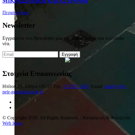
ΜΙΚΡΑΣΙΑΤΙΚΗ ΚΑΤΑΣΤΡΟΦΗ
Περισσότερα
Newsletter
Εγγραφείτε στο Newsletter μας για ανακοινώσεις και τελευταία
νέα.
Εγγραφή
Στοιχεία Επικοινωνίας
Ηπίτου 15, Αθήνα 105 57
Τηλ:
21 0322 1687
Email:
mail@1lyk-
peir-gennad.att.sch.gr
© Copyright 2026. All Rights Reserved. | Κατασκευή & Φιλοξενία
Web Ideas