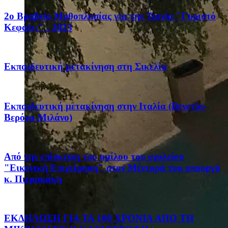
2ο Βραβείο Μυθοπλασίας για την Ταινία "Γυριστό
Κεφάλι;" - 2023
Eκπαιδευτική μετακίνηση στη Σικελία
Eκπαιδευτική μετακίνηση στην Ιταλία (Βενετία-
Βερόνα-Μιλάνο)
Από την επίσκεψη του ομίλου του σχολείου
"Εικονική Επιχείρηση" στον Μέντορά του υπουργό
κ. Πιερακάκη
ΕΚΔΗΛΩΣΗ ΓΙΑ ΤΑ 100 ΧΡΟΝΙΑ ΑΠΟ ΤΗ