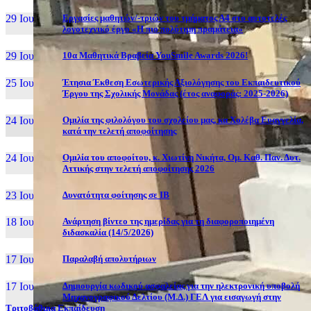
29 Ιουν, 26
Εργασίες μαθητών/-τριών του τμήματος Α4 στο αυτοτελές
λογοτεχνικό έργο «Η πιο πολύτιμη πραμάτεια»
29 Ιουν, 26
10α Μαθητικά Βραβεία YouSmile Awards 2026!
25 Ιουν, 26
Έτησια Έκθεση Εσωτερικής Αξιολόγησης του Εκπαιδευτικού
Έργου της Σχολικής Μονάδας (έτος αναφοράς: 2025-2026)
24 Ιουν, 26
Ομιλία της φιλολόγου του σχολείου μας, κα Χολέβα Ευαγγελία,
κατά την τελετή αποφοίτησης
24 Ιουν, 26
Ομιλία του αποφοίτου, κ. Χιωτίνη Νικήτα, Ομ. Καθ. Παν. Δυτ.
Αττικής στην τελετή αποφοίτησης 2026
23 Ιουν, 26
Δυνατότητα φοίτησης σε ΙΒ
18 Ιουν, 26
Ανάρτηση βίντεο της ημερίδας για τη διαφοροποιημένη
διδασκαλία (14/5/2026)
17 Ιουν, 26
Παραλαβή απολυτήριων
17 Ιουν, 26
Δημιουργία κωδικού ασφαλείας για την ηλεκτρονική υποβολή
Μηχανογραφικού Δελτίου (Μ.Δ.) ΓΕΛ για εισαγωγή στην
Τριτοβάθμια Εκπαίδευση