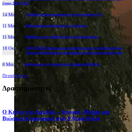
έτους 2026-2027
14 Μαι, 26
Yποβολή μηχανογραφικού για υποψηφίους 5%
11 Μαι, 26
Πρόγραμμα ενδοσχολικών εξετάσεων
11 Μαι, 26
Βράβευση του μαθητή Ιωάννη Χαραλάμπους
18 Οκτ, 25
2025-2026:Επιμόρφωση εκπαιδευτικών στη διδακτική της
Ιστορίας (Πρόσκληση, πρόγραμμα και δήλωση συμμετοχής)
8 Μαι, 26
Συζήτηση με τον βουλευτή κ. Δημήτρη Μάντζο
Περισσότερα
Δραστηριότητες
Ο Κήπος της Αμαλίας – Ιστορία, Μνήμη και
Βιώσιμη Κληρονομιά στον Εθνικό Κήπο