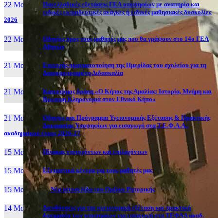
22 Μαι, 26
Πανελλαδικές εξετάσεις ΓΕΛ υποψηφίων με αναπηρία και
ειδικές εκπαιδευτικές ανάγκες ή ειδικές μαθησιακές δυσκολίες
2026
22 Μαι, 26
Οδηγίες προς τους μαθητές μας που θα γράψουν στο 14ο ΓΕΛ
Αθηνών
21 Μαι, 26
Επιτυχής πραγματοποίηση της Ημερίδας του σχολείου για τη
Διαφοροποιημένη Διδασκαλία
21 Μαι, 26
Καινοτόμος δράση «Ο Κήπος της Αμαλίας: Ιστορία, Μνήμη και
Βιώσιμη Κληρονομιά στον Εθνικό Κήπο»
21 Μαι, 26
Οδηγίες και Πρόγραμμα Υγειονομικής Εξέτασης & Πρακτικής
Δοκιμασίας Υποψηφίων για εισαγωγή στα Τ.Ε.Φ.Α.Α.,
ακαδημαϊκού έτους 2026-27
15 Μαι, 26
Πίνακας επιτυχόντων και επιλαχόντων
15 Μαι, 26
Εξεταστικά κέντρα για τους μαθητές μας
15 Μαι, 2026
Νέα ιστοσελίδα του Ομίλου Ρητορικής
14 Μαι, 26
Διευθύνσεις για την υγειονομική εξέταση και πρακτική
δοκιμασία των υποψηφίων για εισαγωγή στα ΤΕΦΑΑ ακαδ.