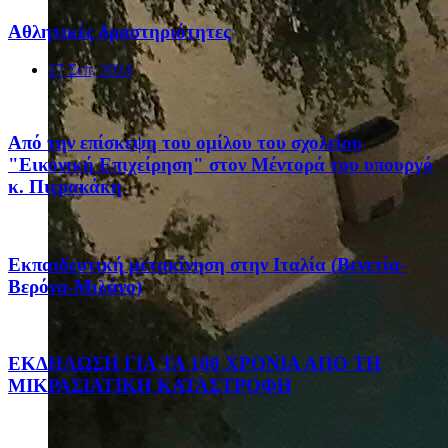
Αθλητικές δραστηριότητες
27 Σεπ, 2024
Από την επίσκεψη του ομίλου του σχολείου
"Εικονική Επιχείρηση" στον Μέντορά του υπουργό
κ. Πιερακάκη
Eκπαιδευτική μετακίνηση στην Ιταλία (Βενετία-
Βερόνα-Μιλάνο)
ΕΚΔΗΛΩΣΗ ΓΙΑ ΤΑ 100 ΧΡΟΝΙΑ ΑΠΟ ΤΗ
ΜΙΚΡΑΣΙΑΤΙΚΗ ΚΑΤΑΣΤΡΟΦΗ