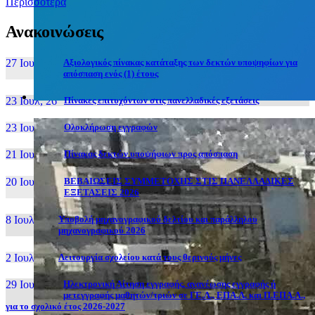
Περισσότερα
Ανακοινώσεις
27 Ιουν, 26
Αξιολογικός πίνακας κατάταξης των δεκτών υποψηφίων για
απόσπαση ενός (1) έτους
23 Ιουλ, 26
Πίνακες επιτυχόντων στις πανελλαδικές εξετάσεις
23 Ιουλ, 26
Ολοκλήρωση εγγραφών
21 Ιουλ, 26
Πίνακας δεκτών υποψήφιων προς απόσπαση
20 Ιουλ, 26
ΒΕΒΑΙΩΣΕΙΣ ΣΥΜΜΕΤΟΧΗΣ ΣΤΙΣ ΠΑΝΕΛΛΑΔΙΚΕΣ
ΕΞΕΤΑΣΕΙΣ 2026
8 Ιουλ, 26
Υποβολή μηχανογραφικού δελτίου και παράλληλου
μηχανογραφικού 2026
2 Ιουλ, 26
Λειτουργία σχολείου κατά τους θερινούς μήνες
29 Ιουν, 26
Ηλεκτρονική Αίτηση εγγραφής, ανανέωσης εγγραφής ή
μετεγγραφής μαθητών/τριών σε ΓΕ.Λ., ΕΠΑ.Λ. και Π.ΕΠΑ.Λ.,
για το σχολικό έτος 2026-2027