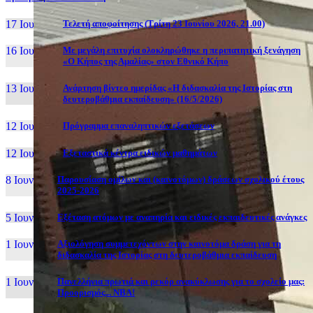
17 Ιουν, 26
Τελετή αποφοίτησης (Τρίτη 23 Ιουνίου 2026, 21.00)
16 Ιουν, 26
Με μεγάλη επιτυχία ολοκληρώθηκε η περιπατητική ξενάγηση
«Ο Κήπος της Αμαλίας» στον Εθνικό Κήπο
13 Ιουν, 26
Ανάρτηση βίντεο ημερίδας «Η διδασκαλία της Ιστορίας στη
δευτεροβάθμια εκπαίδευση» (16/5/2026)
12 Ιουν, 26
Πρόγραμμα επαναληπτικών εξετάσεων
12 Ιουν, 26
Εξεταστικά κέντρα ειδικών μαθημάτων
8 Ιουν, 26
Παρουσίαση ομίλων και (καινοτόμων) δράσεων σχολικού έτους
2025-2026
5 Ιουν, 26
Εξέταση ατόμων με αναπηρία και ειδικές εκπαιδευτικές ανάγκες
1 Ιουν, 26
Αξιολόγηση συμμετεχόντων στην καινοτόμα δράση για τη
διδασκαλία της Ιστορίας στη δευτεροβάθμια εκπαίδευση
1 Ιουν, 26
Πανελλήνια πρωτιά και ρεκόρ ανακύκλωσης για το σχολείο μας:
Προορισμός... NBA!