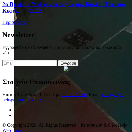
2ο Βραβείο Μυθοπλασίας για την Ταινία "Γυριστό
Κεφάλι;" - 2023
Περισσότερα
Newsletter
Εγγραφείτε στο Newsletter μας για ανακοινώσεις και τελευταία
νέα.
Εγγραφή
Στοιχεία Επικοινωνίας
Ηπίτου 15, Αθήνα 105 57
Τηλ:
21 0322 1687
Email:
mail@1lyk-
peir-gennad.att.sch.gr
© Copyright 2026. All Rights Reserved. | Κατασκευή & Φιλοξενία
Web Ideas