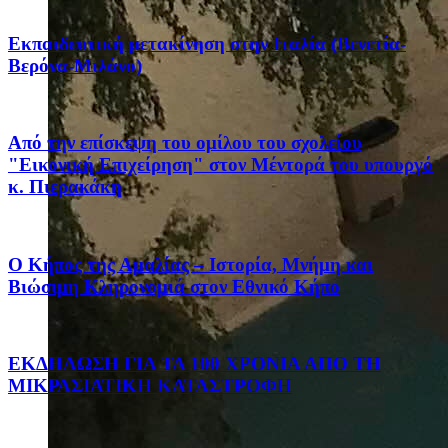
Eκπαιδευτική μετακίνηση στην Ιταλία (Βενετία-
Βερόνα-Μιλάνο)
Από την επίσκεψη του ομίλου του σχολείου
"Εικονική Επιχείρηση" στον Μέντορά του υπουργό
κ. Πιερακάκη
Ο Κήπος της Αμαλίας – Ιστορία, Μνήμη και
Βιώσιμη Κληρονομιά στον Εθνικό Κήπο
ΕΚΔΗΛΩΣΗ ΓΙΑ ΤΑ 100 ΧΡΟΝΙΑ ΑΠΟ ΤΗ
ΜΙΚΡΑΣΙΑΤΙΚΗ ΚΑΤΑΣΤΡΟΦΗ