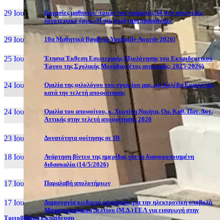
29 Ιουν, 26
Εργασίες μαθητών/-τριών του τμήματος Α4 στο αυτοτελές
λογοτεχνικό έργο «Η πιο πολύτιμη πραμάτεια»
29 Ιουν, 26
10α Μαθητικά Βραβεία YouSmile Awards 2026!
25 Ιουν, 26
Έτησια Έκθεση Εσωτερικής Αξιολόγησης του Εκπαιδευτικού
Έργου της Σχολικής Μονάδας (έτος αναφοράς: 2025-2026)
24 Ιουν, 26
Ομιλία της φιλολόγου του σχολείου μας, κα Χολέβα Ευαγγελία,
κατά την τελετή αποφοίτησης
24 Ιουν, 26
Ομιλία του αποφοίτου, κ. Χιωτίνη Νικήτα, Ομ. Καθ. Παν. Δυτ.
Αττικής στην τελετή αποφοίτησης 2026
23 Ιουν, 26
Δυνατότητα φοίτησης σε ΙΒ
18 Ιουν, 26
Ανάρτηση βίντεο της ημερίδας για τη διαφοροποιημένη
διδασκαλία (14/5/2026)
17 Ιουν, 26
Παραλαβή απολυτήριων
17 Ιουν, 26
Δημιουργία κωδικού ασφαλείας για την ηλεκτρονική υποβολή
Μηχανογραφικού Δελτίου (Μ.Δ.) ΓΕΛ για εισαγωγή στην
Τριτοβάθμια Εκπαίδευση