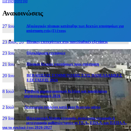
Περισσότερα
Ανακοινώσεις
27 Ιουν, 26
Αξιολογικός πίνακας κατάταξης των δεκτών υποψηφίων για
απόσπαση ενός (1) έτους
23 Ιουλ, 26
Πίνακες επιτυχόντων στις πανελλαδικές εξετάσεις
23 Ιουλ, 26
Ολοκλήρωση εγγραφών
21 Ιουλ, 26
Πίνακας δεκτών υποψήφιων προς απόσπαση
20 Ιουλ, 26
ΒΕΒΑΙΩΣΕΙΣ ΣΥΜΜΕΤΟΧΗΣ ΣΤΙΣ ΠΑΝΕΛΛΑΔΙΚΕΣ
ΕΞΕΤΑΣΕΙΣ 2026
8 Ιουλ, 26
Υποβολή μηχανογραφικού δελτίου και παράλληλου
μηχανογραφικού 2026
2 Ιουλ, 26
Λειτουργία σχολείου κατά τους θερινούς μήνες
29 Ιουν, 26
Ηλεκτρονική Αίτηση εγγραφής, ανανέωσης εγγραφής ή
μετεγγραφής μαθητών/τριών σε ΓΕ.Λ., ΕΠΑ.Λ. και Π.ΕΠΑ.Λ.,
για το σχολικό έτος 2026-2027