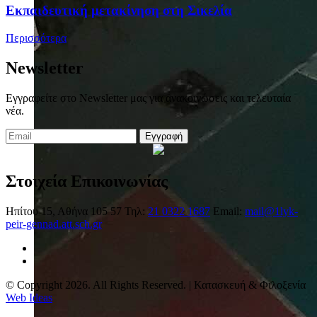
Eκπαιδευτική μετακίνηση στη Σικελία
Περισσότερα
Newsletter
Εγγραφείτε στο Newsletter μας για ανακοινώσεις και τελευταία
νέα.
Εγγραφή
Στοιχεία Επικοινωνίας
Ηπίτου 15, Αθήνα 105 57
Τηλ:
21 0322 1687
Email:
mail@1lyk-
peir-gennad.att.sch.gr
© Copyright 2026. All Rights Reserved. | Κατασκευή & Φιλοξενία
Web Ideas