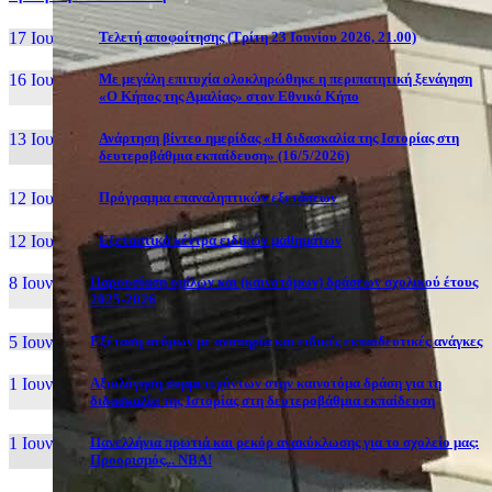
17 Ιουν, 26
Τελετή αποφοίτησης (Τρίτη 23 Ιουνίου 2026, 21.00)
16 Ιουν, 26
Με μεγάλη επιτυχία ολοκληρώθηκε η περιπατητική ξενάγηση
«Ο Κήπος της Αμαλίας» στον Εθνικό Κήπο
13 Ιουν, 26
Ανάρτηση βίντεο ημερίδας «Η διδασκαλία της Ιστορίας στη
δευτεροβάθμια εκπαίδευση» (16/5/2026)
12 Ιουν, 26
Πρόγραμμα επαναληπτικών εξετάσεων
12 Ιουν, 26
Εξεταστικά κέντρα ειδικών μαθημάτων
8 Ιουν, 26
Παρουσίαση ομίλων και (καινοτόμων) δράσεων σχολικού έτους
2025-2026
5 Ιουν, 26
Εξέταση ατόμων με αναπηρία και ειδικές εκπαιδευτικές ανάγκες
1 Ιουν, 26
Αξιολόγηση συμμετεχόντων στην καινοτόμα δράση για τη
διδασκαλία της Ιστορίας στη δευτεροβάθμια εκπαίδευση
1 Ιουν, 26
Πανελλήνια πρωτιά και ρεκόρ ανακύκλωσης για το σχολείο μας:
Προορισμός... NBA!