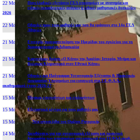
22 Μαι, 26
Πανελλαδικές εξετάσεις ΓΕΛ υποψηφίων με αναπηρία και
ειδικές εκπαιδευτικές ανάγκες ή ειδικές μαθησιακές δυσκολίες
2026
22 Μαι, 26
Οδηγίες προς τους μαθητές μας που θα γράψουν στο 14ο ΓΕΛ
Αθηνών
21 Μαι, 26
Επιτυχής πραγματοποίηση της Ημερίδας του σχολείου για τη
Διαφοροποιημένη Διδασκαλία
21 Μαι, 26
Καινοτόμος δράση «Ο Κήπος της Αμαλίας: Ιστορία, Μνήμη και
Βιώσιμη Κληρονομιά στον Εθνικό Κήπο»
21 Μαι, 26
Οδηγίες και Πρόγραμμα Υγειονομικής Εξέτασης & Πρακτικής
Δοκιμασίας Υποψηφίων για εισαγωγή στα Τ.Ε.Φ.Α.Α.,
ακαδημαϊκού έτους 2026-27
15 Μαι, 26
Πίνακας επιτυχόντων και επιλαχόντων
15 Μαι, 26
Εξεταστικά κέντρα για τους μαθητές μας
15 Μαι, 2026
Νέα ιστοσελίδα του Ομίλου Ρητορικής
14 Μαι, 26
Διευθύνσεις για την υγειονομική εξέταση και πρακτική
δοκιμασία των υποψηφίων για εισαγωγή στα ΤΕΦΑΑ ακαδ.