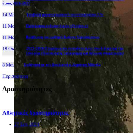
έτους 2026-2027
14 Μαι, 26
Yποβολή μηχανογραφικού για υποψηφίους 5%
11 Μαι, 26
Πρόγραμμα ενδοσχολικών εξετάσεων
11 Μαι, 26
Βράβευση του μαθητή Ιωάννη Χαραλάμπους
18 Οκτ, 25
2025-2026:Επιμόρφωση εκπαιδευτικών στη διδακτική της
Ιστορίας (Πρόσκληση, πρόγραμμα και δήλωση συμμετοχής)
8 Μαι, 26
Συζήτηση με τον βουλευτή κ. Δημήτρη Μάντζο
Περισσότερα
Δραστηριότητες
Αθλητικές δραστηριότητες
27 Σεπ, 2024