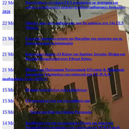
22 Μαι, 26
Πανελλαδικές εξετάσεις ΓΕΛ υποψηφίων με αναπηρία και
ειδικές εκπαιδευτικές ανάγκες ή ειδικές μαθησιακές δυσκολίες
2026
22 Μαι, 26
Οδηγίες προς τους μαθητές μας που θα γράψουν στο 14ο ΓΕΛ
Αθηνών
21 Μαι, 26
Επιτυχής πραγματοποίηση της Ημερίδας του σχολείου για τη
Διαφοροποιημένη Διδασκαλία
21 Μαι, 26
Καινοτόμος δράση «Ο Κήπος της Αμαλίας: Ιστορία, Μνήμη και
Βιώσιμη Κληρονομιά στον Εθνικό Κήπο»
21 Μαι, 26
Οδηγίες και Πρόγραμμα Υγειονομικής Εξέτασης & Πρακτικής
Δοκιμασίας Υποψηφίων για εισαγωγή στα Τ.Ε.Φ.Α.Α.,
ακαδημαϊκού έτους 2026-27
15 Μαι, 26
Πίνακας επιτυχόντων και επιλαχόντων
15 Μαι, 26
Εξεταστικά κέντρα για τους μαθητές μας
15 Μαι, 2026
Νέα ιστοσελίδα του Ομίλου Ρητορικής
14 Μαι, 26
Διευθύνσεις για την υγειονομική εξέταση και πρακτική
δοκιμασία των υποψηφίων για εισαγωγή στα ΤΕΦΑΑ ακαδ.