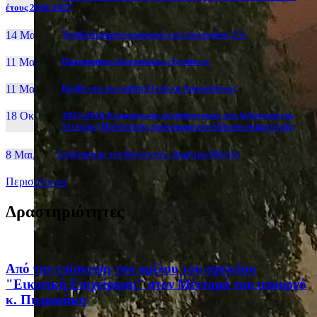
έτους 2026-2027
14 Μαι, 26
Yποβολή μηχανογραφικού για υποψηφίους 5%
11 Μαι, 26
Πρόγραμμα ενδοσχολικών εξετάσεων
11 Μαι, 26
Βράβευση του μαθητή Ιωάννη Χαραλάμπους
18 Οκτ, 25
2025-2026:Επιμόρφωση εκπαιδευτικών στη διδακτική της
Ιστορίας (Πρόσκληση, πρόγραμμα και δήλωση συμμετοχής)
8 Μαι, 26
Συζήτηση με τον βουλευτή κ. Δημήτρη Μάντζο
Περισσότερα
Δραστηριότητες
Από την επίσκεψη του ομίλου του σχολείου
"Εικονική Επιχείρηση" στον Μέντορά του υπουργό
κ. Πιερακάκη