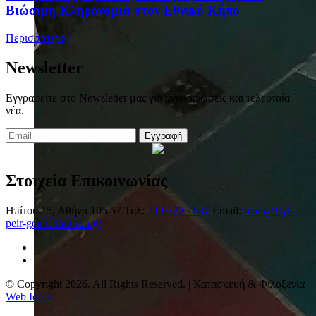
Βιώσιμη Κληρονομιά στον Εθνικό Κήπο
Περισσότερα
Newsletter
Εγγραφείτε στο Newsletter μας για ανακοινώσεις και τελευταία
νέα.
Εγγραφή
Στοιχεία Επικοινωνίας
Ηπίτου 15, Αθήνα 105 57
Τηλ:
21 0322 1687
Email:
mail@1lyk-
peir-gennad.att.sch.gr
© Copyright 2026. All Rights Reserved. | Κατασκευή & Φιλοξενία
Web Ideas