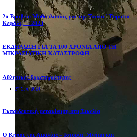
2ο Βραβείο Μυθοπλασίας για την Ταινία "Γυριστό
Κεφάλι;" - 2023
ΕΚΔΗΛΩΣΗ ΓΙΑ ΤΑ 100 ΧΡΟΝΙΑ ΑΠΟ ΤΗ
ΜΙΚΡΑΣΙΑΤΙΚΗ ΚΑΤΑΣΤΡΟΦΗ
Αθλητικές δραστηριότητες
27 Σεπ, 2024
Eκπαιδευτική μετακίνηση στη Σικελία
Ο Κήπος της Αμαλίας – Ιστορία, Μνήμη και