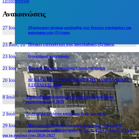
Περισσότερα
Ανακοινώσεις
27 Ιουν, 26
Αξιολογικός πίνακας κατάταξης των δεκτών υποψηφίων για
απόσπαση ενός (1) έτους
23 Ιουλ, 26
Πίνακες επιτυχόντων στις πανελλαδικές εξετάσεις
23 Ιουλ, 26
Ολοκλήρωση εγγραφών
21 Ιουλ, 26
Πίνακας δεκτών υποψήφιων προς απόσπαση
20 Ιουλ, 26
ΒΕΒΑΙΩΣΕΙΣ ΣΥΜΜΕΤΟΧΗΣ ΣΤΙΣ ΠΑΝΕΛΛΑΔΙΚΕΣ
ΕΞΕΤΑΣΕΙΣ 2026
8 Ιουλ, 26
Υποβολή μηχανογραφικού δελτίου και παράλληλου
μηχανογραφικού 2026
2 Ιουλ, 26
Λειτουργία σχολείου κατά τους θερινούς μήνες
29 Ιουν, 26
Ηλεκτρονική Αίτηση εγγραφής, ανανέωσης εγγραφής ή
μετεγγραφής μαθητών/τριών σε ΓΕ.Λ., ΕΠΑ.Λ. και Π.ΕΠΑ.Λ.,
για το σχολικό έτος 2026-2027