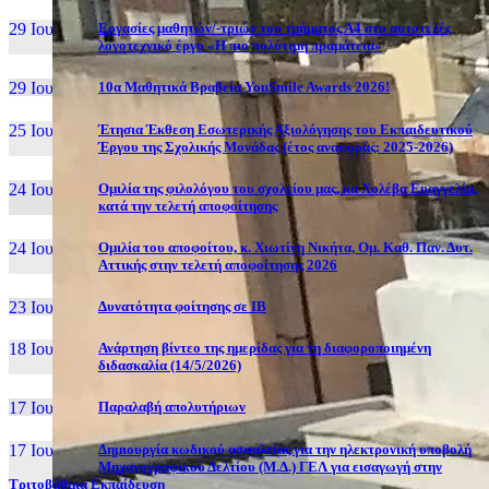
29 Ιουν, 26
Εργασίες μαθητών/-τριών του τμήματος Α4 στο αυτοτελές
λογοτεχνικό έργο «Η πιο πολύτιμη πραμάτεια»
29 Ιουν, 26
10α Μαθητικά Βραβεία YouSmile Awards 2026!
25 Ιουν, 26
Έτησια Έκθεση Εσωτερικής Αξιολόγησης του Εκπαιδευτικού
Έργου της Σχολικής Μονάδας (έτος αναφοράς: 2025-2026)
24 Ιουν, 26
Ομιλία της φιλολόγου του σχολείου μας, κα Χολέβα Ευαγγελία,
κατά την τελετή αποφοίτησης
24 Ιουν, 26
Ομιλία του αποφοίτου, κ. Χιωτίνη Νικήτα, Ομ. Καθ. Παν. Δυτ.
Αττικής στην τελετή αποφοίτησης 2026
23 Ιουν, 26
Δυνατότητα φοίτησης σε ΙΒ
18 Ιουν, 26
Ανάρτηση βίντεο της ημερίδας για τη διαφοροποιημένη
διδασκαλία (14/5/2026)
17 Ιουν, 26
Παραλαβή απολυτήριων
17 Ιουν, 26
Δημιουργία κωδικού ασφαλείας για την ηλεκτρονική υποβολή
Μηχανογραφικού Δελτίου (Μ.Δ.) ΓΕΛ για εισαγωγή στην
Τριτοβάθμια Εκπαίδευση