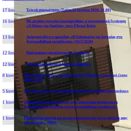
17 Ιουν, 26
Τελετή αποφοίτησης (Τρίτη 23 Ιουνίου 2026, 21.00)
16 Ιουν, 26
Με μεγάλη επιτυχία ολοκληρώθηκε η περιπατητική ξενάγηση
«Ο Κήπος της Αμαλίας» στον Εθνικό Κήπο
13 Ιουν, 26
Ανάρτηση βίντεο ημερίδας «Η διδασκαλία της Ιστορίας στη
δευτεροβάθμια εκπαίδευση» (16/5/2026)
12 Ιουν, 26
Πρόγραμμα επαναληπτικών εξετάσεων
12 Ιουν, 26
Εξεταστικά κέντρα ειδικών μαθημάτων
8 Ιουν, 26
Παρουσίαση ομίλων και (καινοτόμων) δράσεων σχολικού έτους
2025-2026
5 Ιουν, 26
Εξέταση ατόμων με αναπηρία και ειδικές εκπαιδευτικές ανάγκες
1 Ιουν, 26
Αξιολόγηση συμμετεχόντων στην καινοτόμα δράση για τη
διδασκαλία της Ιστορίας στη δευτεροβάθμια εκπαίδευση
1 Ιουν, 26
Πανελλήνια πρωτιά και ρεκόρ ανακύκλωσης για το σχολείο μας:
Προορισμός... NBA!