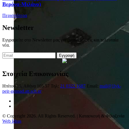
Βερόνα-Μιλάνο)
Περισσότερα
Newsletter
Εγγραφείτε στο Newsletter μας για ανακοινώσεις και τελευταία
νέα.
Εγγραφή
Στοιχεία Επικοινωνίας
Ηπίτου 15, Αθήνα 105 57
Τηλ:
21 0322 1687
Email:
mail@1lyk-
peir-gennad.att.sch.gr
© Copyright 2026. All Rights Reserved. | Κατασκευή & Φιλοξενία
Web Ideas