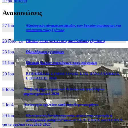
Περισσότερα
Ανακοινώσεις
27 Ιουν, 26
Αξιολογικός πίνακας κατάταξης των δεκτών υποψηφίων για
απόσπαση ενός (1) έτους
23 Ιουλ, 26
Πίνακες επιτυχόντων στις πανελλαδικές εξετάσεις
23 Ιουλ, 26
Ολοκλήρωση εγγραφών
21 Ιουλ, 26
Πίνακας δεκτών υποψήφιων προς απόσπαση
20 Ιουλ, 26
ΒΕΒΑΙΩΣΕΙΣ ΣΥΜΜΕΤΟΧΗΣ ΣΤΙΣ ΠΑΝΕΛΛΑΔΙΚΕΣ
ΕΞΕΤΑΣΕΙΣ 2026
8 Ιουλ, 26
Υποβολή μηχανογραφικού δελτίου και παράλληλου
μηχανογραφικού 2026
2 Ιουλ, 26
Λειτουργία σχολείου κατά τους θερινούς μήνες
29 Ιουν, 26
Ηλεκτρονική Αίτηση εγγραφής, ανανέωσης εγγραφής ή
μετεγγραφής μαθητών/τριών σε ΓΕ.Λ., ΕΠΑ.Λ. και Π.ΕΠΑ.Λ.,
για το σχολικό έτος 2026-2027