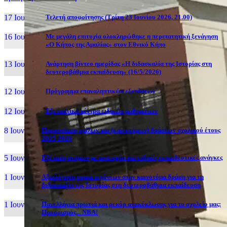
17 Ιουν, 26
Τελετή αποφοίτησης (Τρίτη 23 Ιουνίου 2026, 21.00)
16 Ιουν, 26
Με μεγάλη επιτυχία ολοκληρώθηκε η περιπατητική ξενάγηση
«Ο Κήπος της Αμαλίας» στον Εθνικό Κήπο
13 Ιουν, 26
Ανάρτηση βίντεο ημερίδας «Η διδασκαλία της Ιστορίας στη
δευτεροβάθμια εκπαίδευση» (16/5/2026)
12 Ιουν, 26
Πρόγραμμα επαναληπτικών εξετάσεων
12 Ιουν, 26
Εξεταστικά κέντρα ειδικών μαθημάτων
8 Ιουν, 26
Παρουσίαση ομίλων και (καινοτόμων) δράσεων σχολικού έτους
2025-2026
5 Ιουν, 26
Εξέταση ατόμων με αναπηρία και ειδικές εκπαιδευτικές ανάγκες
1 Ιουν, 26
Αξιολόγηση συμμετεχόντων στην καινοτόμα δράση για τη
διδασκαλία της Ιστορίας στη δευτεροβάθμια εκπαίδευση
1 Ιουν, 26
Πανελλήνια πρωτιά και ρεκόρ ανακύκλωσης για το σχολείο μας:
Προορισμός... NBA!