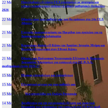
22 Μαι, 26
Πανελλαδικές εξετάσεις ΓΕΛ υποψηφίων με αναπηρία και
ειδικές εκπαιδευτικές ανάγκες ή ειδικές μαθησιακές δυσκολίες
2026
22 Μαι, 26
Οδηγίες προς τους μαθητές μας που θα γράψουν στο 14ο ΓΕΛ
Αθηνών
21 Μαι, 26
Επιτυχής πραγματοποίηση της Ημερίδας του σχολείου για τη
Διαφοροποιημένη Διδασκαλία
21 Μαι, 26
Καινοτόμος δράση «Ο Κήπος της Αμαλίας: Ιστορία, Μνήμη και
Βιώσιμη Κληρονομιά στον Εθνικό Κήπο»
21 Μαι, 26
Οδηγίες και Πρόγραμμα Υγειονομικής Εξέτασης & Πρακτικής
Δοκιμασίας Υποψηφίων για εισαγωγή στα Τ.Ε.Φ.Α.Α.,
ακαδημαϊκού έτους 2026-27
15 Μαι, 26
Πίνακας επιτυχόντων και επιλαχόντων
15 Μαι, 26
Εξεταστικά κέντρα για τους μαθητές μας
15 Μαι, 2026
Νέα ιστοσελίδα του Ομίλου Ρητορικής
14 Μαι, 26
Διευθύνσεις για την υγειονομική εξέταση και πρακτική
δοκιμασία των υποψηφίων για εισαγωγή στα ΤΕΦΑΑ ακαδ.