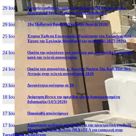
29 Ιουν, 26
Εργασίες μαθητών/-τριών του τμήματος Α4 στο αυτοτελές
λογοτεχνικό έργο «Η πιο πολύτιμη πραμάτεια»
29 Ιουν, 26
10α Μαθητικά Βραβεία YouSmile Awards 2026!
25 Ιουν, 26
Έτησια Έκθεση Εσωτερικής Αξιολόγησης του Εκπαιδευτικού
Έργου της Σχολικής Μονάδας (έτος αναφοράς: 2025-2026)
24 Ιουν, 26
Ομιλία της φιλολόγου του σχολείου μας, κα Χολέβα Ευαγγελία,
κατά την τελετή αποφοίτησης
24 Ιουν, 26
Ομιλία του αποφοίτου, κ. Χιωτίνη Νικήτα, Ομ. Καθ. Παν. Δυτ.
Αττικής στην τελετή αποφοίτησης 2026
23 Ιουν, 26
Δυνατότητα φοίτησης σε ΙΒ
18 Ιουν, 26
Ανάρτηση βίντεο της ημερίδας για τη διαφοροποιημένη
διδασκαλία (14/5/2026)
17 Ιουν, 26
Παραλαβή απολυτήριων
17 Ιουν, 26
Δημιουργία κωδικού ασφαλείας για την ηλεκτρονική υποβολή
Μηχανογραφικού Δελτίου (Μ.Δ.) ΓΕΛ για εισαγωγή στην
Τριτοβάθμια Εκπαίδευση