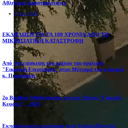
Αθλητικές δραστηριότητες
27 Σεπ, 2024
ΕΚΔΗΛΩΣΗ ΓΙΑ ΤΑ 100 ΧΡΟΝΙΑ ΑΠΟ ΤΗ
ΜΙΚΡΑΣΙΑΤΙΚΗ ΚΑΤΑΣΤΡΟΦΗ
Από την επίσκεψη του ομίλου του σχολείου
"Εικονική Επιχείρηση" στον Μέντορά του υπουργό
κ. Πιερακάκη
2ο Βραβείο Μυθοπλασίας για την Ταινία "Γυριστό
Κεφάλι;" - 2023
Eκπαιδευτική μετακίνηση στην Ιταλία (Βενετία-