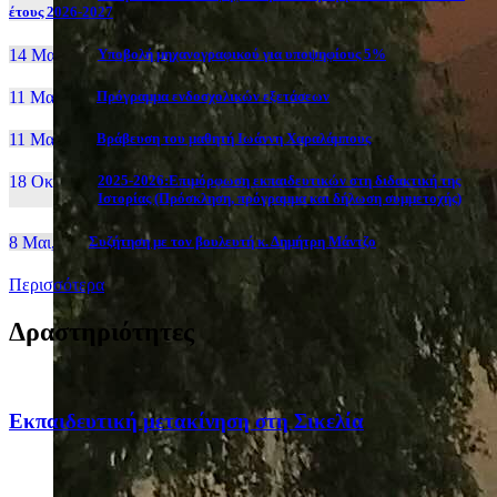
έτους 2026-2027
14 Μαι, 26
Yποβολή μηχανογραφικού για υποψηφίους 5%
11 Μαι, 26
Πρόγραμμα ενδοσχολικών εξετάσεων
11 Μαι, 26
Βράβευση του μαθητή Ιωάννη Χαραλάμπους
18 Οκτ, 25
2025-2026:Επιμόρφωση εκπαιδευτικών στη διδακτική της
Ιστορίας (Πρόσκληση, πρόγραμμα και δήλωση συμμετοχής)
8 Μαι, 26
Συζήτηση με τον βουλευτή κ. Δημήτρη Μάντζο
Περισσότερα
Δραστηριότητες
Eκπαιδευτική μετακίνηση στη Σικελία