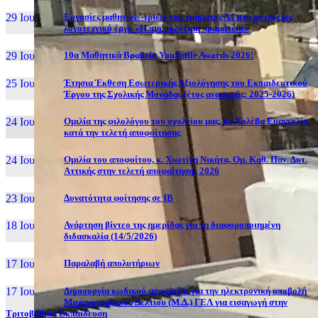
29 Ιουν, 26
Εργασίες μαθητών/-τριών του τμήματος Α4 στο αυτοτελές
λογοτεχνικό έργο «Η πιο πολύτιμη πραμάτεια»
29 Ιουν, 26
10α Μαθητικά Βραβεία YouSmile Awards 2026!
25 Ιουν, 26
Έτησια Έκθεση Εσωτερικής Αξιολόγησης του Εκπαιδευτικού
Έργου της Σχολικής Μονάδας (έτος αναφοράς: 2025-2026)
24 Ιουν, 26
Ομιλία της φιλολόγου του σχολείου μας, κα Χολέβα Ευαγγελία,
κατά την τελετή αποφοίτησης
24 Ιουν, 26
Ομιλία του αποφοίτου, κ. Χιωτίνη Νικήτα, Ομ. Καθ. Παν. Δυτ.
Αττικής στην τελετή αποφοίτησης 2026
23 Ιουν, 26
Δυνατότητα φοίτησης σε ΙΒ
18 Ιουν, 26
Ανάρτηση βίντεο της ημερίδας για τη διαφοροποιημένη
διδασκαλία (14/5/2026)
17 Ιουν, 26
Παραλαβή απολυτήριων
17 Ιουν, 26
Δημιουργία κωδικού ασφαλείας για την ηλεκτρονική υποβολή
Μηχανογραφικού Δελτίου (Μ.Δ.) ΓΕΛ για εισαγωγή στην
Τριτοβάθμια Εκπαίδευση