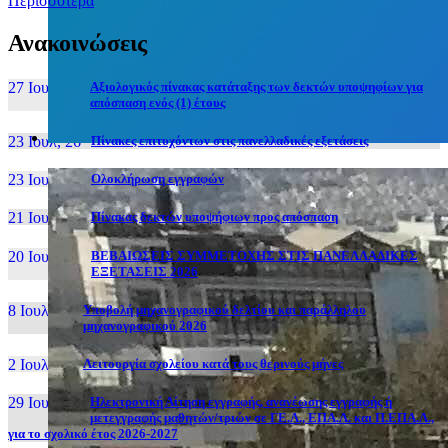
Περισσότερα
Ανακοινώσεις
27 Ιουν, 26
Αξιολογικός πίνακας κατάταξης των δεκτών υποψηφίων για
απόσπαση ενός (1) έτους
23 Ιουλ, 26
Πίνακες επιτυχόντων στις πανελλαδικές εξετάσεις
23 Ιουλ, 26
Ολοκλήρωση εγγραφών
21 Ιουλ, 26
Πίνακας δεκτών υποψήφιων προς απόσπαση
20 Ιουλ, 26
ΒΕΒΑΙΩΣΕΙΣ ΣΥΜΜΕΤΟΧΗΣ ΣΤΙΣ ΠΑΝΕΛΛΑΔΙΚΕΣ
ΕΞΕΤΑΣΕΙΣ 2026
8 Ιουλ, 26
Υποβολή μηχανογραφικού δελτίου και παράλληλου
μηχανογραφικού 2026
2 Ιουλ, 26
Λειτουργία σχολείου κατά τους θερινούς μήνες
29 Ιουν, 26
Ηλεκτρονική Αίτηση εγγραφής, ανανέωσης εγγραφής ή
μετεγγραφής μαθητών/τριών σε ΓΕ.Λ., ΕΠΑ.Λ. και Π.ΕΠΑ.Λ.,
για το σχολικό έτος 2026-2027