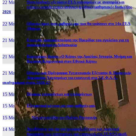
22 Μαι, 26
Πανελλαδικές εξετάσεις ΓΕΛ υποψηφίων με αναπηρία και
ειδικές εκπαιδευτικές ανάγκες ή ειδικές μαθησιακές δυσκολίες
2026
22 Μαι, 26
Οδηγίες προς τους μαθητές μας που θα γράψουν στο 14ο ΓΕΛ
Αθηνών
21 Μαι, 26
Επιτυχής πραγματοποίηση της Ημερίδας του σχολείου για τη
Διαφοροποιημένη Διδασκαλία
21 Μαι, 26
Καινοτόμος δράση «Ο Κήπος της Αμαλίας: Ιστορία, Μνήμη και
Βιώσιμη Κληρονομιά στον Εθνικό Κήπο»
21 Μαι, 26
Οδηγίες και Πρόγραμμα Υγειονομικής Εξέτασης & Πρακτικής
Δοκιμασίας Υποψηφίων για εισαγωγή στα Τ.Ε.Φ.Α.Α.,
ακαδημαϊκού έτους 2026-27
15 Μαι, 26
Πίνακας επιτυχόντων και επιλαχόντων
15 Μαι, 26
Εξεταστικά κέντρα για τους μαθητές μας
15 Μαι, 2026
Νέα ιστοσελίδα του Ομίλου Ρητορικής
14 Μαι, 26
Διευθύνσεις για την υγειονομική εξέταση και πρακτική
δοκιμασία των υποψηφίων για εισαγωγή στα ΤΕΦΑΑ ακαδ.