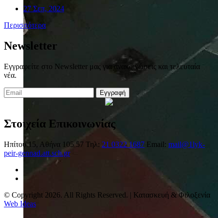
27 Σεπ, 2024
Περισσότερα
Newsletter
Εγγραφείτε στο Newsletter μας για ανακοινώσεις και τελευταία
νέα.
Εγγραφή
Στοιχεία Επικοινωνίας
Ηπίτου 15, Αθήνα 105 57
Τηλ:
21 0322 1687
Email:
mail@1lyk-
peir-gennad.att.sch.gr
© Copyright 2026. All Rights Reserved. | Κατασκευή & Φιλοξενία
Web Ideas