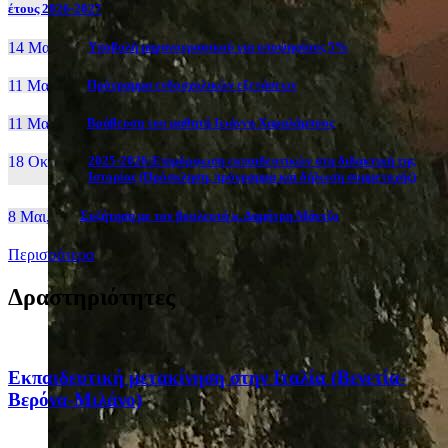
έτους 2026-2027
14 Μαι, 26
Yποβολή μηχανογραφικού για υποψηφίους 5%
11 Μαι, 26
Πρόγραμμα ενδοσχολικών εξετάσεων
11 Μαι, 26
Βράβευση του μαθητή Ιωάννη Χαραλάμπους
18 Οκτ, 25
2025-2026:Επιμόρφωση εκπαιδευτικών στη διδακτική της
Ιστορίας (Πρόσκληση, πρόγραμμα και δήλωση συμμετοχής)
8 Μαι, 26
Συζήτηση με τον βουλευτή κ. Δημήτρη Μάντζο
Περισσότερα
Δραστηριότητες
Eκπαιδευτική μετακίνηση στην Ιταλία (Βενετία-
Βερόνα-Μιλάνο)