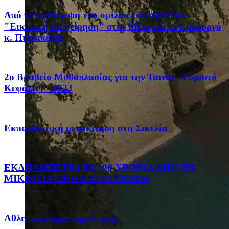
Από την επίσκεψη του ομίλου του σχολείου
"Εικονική Επιχείρηση" στον Μέντορά του υπουργό
κ. Πιερακάκη
2ο Βραβείο Μυθοπλασίας για την Ταινία "Γυριστό
Κεφάλι;" - 2023
Eκπαιδευτική μετακίνηση στη Σικελία
ΕΚΔΗΛΩΣΗ ΓΙΑ ΤΑ 100 ΧΡΟΝΙΑ ΑΠΟ ΤΗ
ΜΙΚΡΑΣΙΑΤΙΚΗ ΚΑΤΑΣΤΡΟΦΗ
Αθλητικές δραστηριότητες