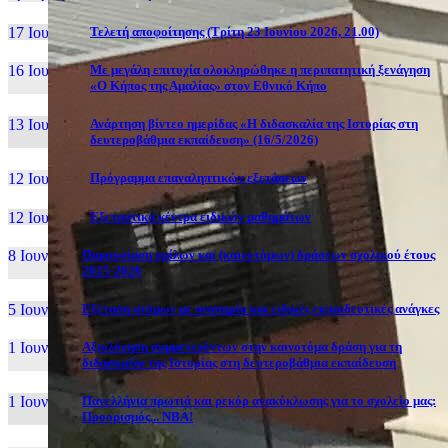
17 Ιουν, 26
Τελετή αποφοίτησης (Τρίτη 23 Ιουνίου 2026, 21.00)
16 Ιουν, 26
Με μεγάλη επιτυχία ολοκληρώθηκε η περιπατητική ξενάγηση
«Ο Κήπος της Αμαλίας» στον Εθνικό Κήπο
13 Ιουν, 26
Ανάρτηση βίντεο ημερίδας «Η διδασκαλία της Ιστορίας στη
δευτεροβάθμια εκπαίδευση» (16/5/2026)
12 Ιουν, 26
Πρόγραμμα επαναληπτικών εξετάσεων
12 Ιουν, 26
Εξεταστικά κέντρα ειδικών μαθημάτων
8 Ιουν, 26
Παρουσίαση ομίλων και (καινοτόμων) δράσεων σχολικού έτους
2025-2026
5 Ιουν, 26
Εξέταση ατόμων με αναπηρία και ειδικές εκπαιδευτικές ανάγκες
1 Ιουν, 26
Αξιολόγηση συμμετεχόντων στην καινοτόμα δράση για τη
διδασκαλία της Ιστορίας στη δευτεροβάθμια εκπαίδευση
1 Ιουν, 26
Πανελλήνια πρωτιά και ρεκόρ ανακύκλωσης για το σχολείο μας:
Προορισμός... NBA!