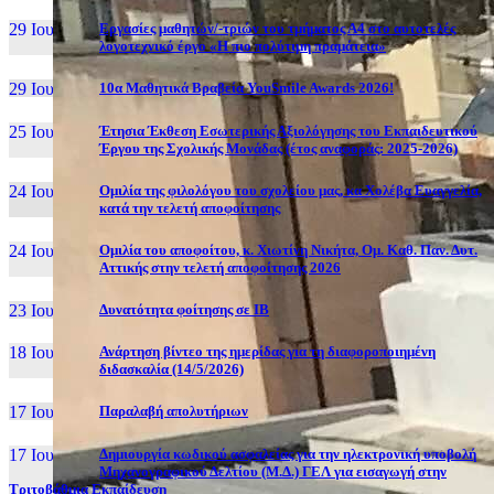
29 Ιουν, 26
Εργασίες μαθητών/-τριών του τμήματος Α4 στο αυτοτελές
λογοτεχνικό έργο «Η πιο πολύτιμη πραμάτεια»
29 Ιουν, 26
10α Μαθητικά Βραβεία YouSmile Awards 2026!
25 Ιουν, 26
Έτησια Έκθεση Εσωτερικής Αξιολόγησης του Εκπαιδευτικού
Έργου της Σχολικής Μονάδας (έτος αναφοράς: 2025-2026)
24 Ιουν, 26
Ομιλία της φιλολόγου του σχολείου μας, κα Χολέβα Ευαγγελία,
κατά την τελετή αποφοίτησης
24 Ιουν, 26
Ομιλία του αποφοίτου, κ. Χιωτίνη Νικήτα, Ομ. Καθ. Παν. Δυτ.
Αττικής στην τελετή αποφοίτησης 2026
23 Ιουν, 26
Δυνατότητα φοίτησης σε ΙΒ
18 Ιουν, 26
Ανάρτηση βίντεο της ημερίδας για τη διαφοροποιημένη
διδασκαλία (14/5/2026)
17 Ιουν, 26
Παραλαβή απολυτήριων
17 Ιουν, 26
Δημιουργία κωδικού ασφαλείας για την ηλεκτρονική υποβολή
Μηχανογραφικού Δελτίου (Μ.Δ.) ΓΕΛ για εισαγωγή στην
Τριτοβάθμια Εκπαίδευση