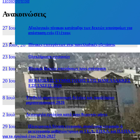
Περισσότερα
Ανακοινώσεις
27 Ιουν, 26
Αξιολογικός πίνακας κατάταξης των δεκτών υποψηφίων για
απόσπαση ενός (1) έτους
23 Ιουλ, 26
Πίνακες επιτυχόντων στις πανελλαδικές εξετάσεις
23 Ιουλ, 26
Ολοκλήρωση εγγραφών
21 Ιουλ, 26
Πίνακας δεκτών υποψήφιων προς απόσπαση
20 Ιουλ, 26
ΒΕΒΑΙΩΣΕΙΣ ΣΥΜΜΕΤΟΧΗΣ ΣΤΙΣ ΠΑΝΕΛΛΑΔΙΚΕΣ
ΕΞΕΤΑΣΕΙΣ 2026
8 Ιουλ, 26
Υποβολή μηχανογραφικού δελτίου και παράλληλου
μηχανογραφικού 2026
2 Ιουλ, 26
Λειτουργία σχολείου κατά τους θερινούς μήνες
29 Ιουν, 26
Ηλεκτρονική Αίτηση εγγραφής, ανανέωσης εγγραφής ή
μετεγγραφής μαθητών/τριών σε ΓΕ.Λ., ΕΠΑ.Λ. και Π.ΕΠΑ.Λ.,
για το σχολικό έτος 2026-2027