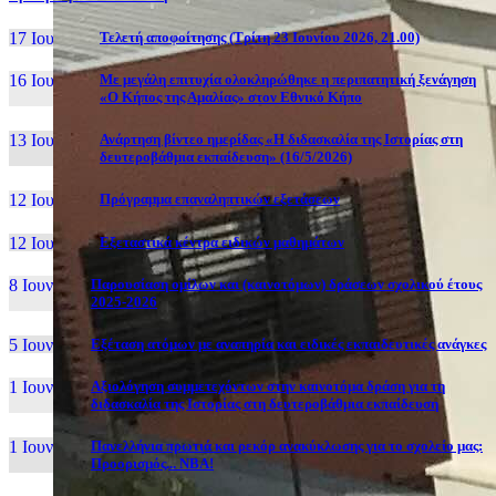
17 Ιουν, 26
Τελετή αποφοίτησης (Τρίτη 23 Ιουνίου 2026, 21.00)
16 Ιουν, 26
Με μεγάλη επιτυχία ολοκληρώθηκε η περιπατητική ξενάγηση
«Ο Κήπος της Αμαλίας» στον Εθνικό Κήπο
13 Ιουν, 26
Ανάρτηση βίντεο ημερίδας «Η διδασκαλία της Ιστορίας στη
δευτεροβάθμια εκπαίδευση» (16/5/2026)
12 Ιουν, 26
Πρόγραμμα επαναληπτικών εξετάσεων
12 Ιουν, 26
Εξεταστικά κέντρα ειδικών μαθημάτων
8 Ιουν, 26
Παρουσίαση ομίλων και (καινοτόμων) δράσεων σχολικού έτους
2025-2026
5 Ιουν, 26
Εξέταση ατόμων με αναπηρία και ειδικές εκπαιδευτικές ανάγκες
1 Ιουν, 26
Αξιολόγηση συμμετεχόντων στην καινοτόμα δράση για τη
διδασκαλία της Ιστορίας στη δευτεροβάθμια εκπαίδευση
1 Ιουν, 26
Πανελλήνια πρωτιά και ρεκόρ ανακύκλωσης για το σχολείο μας:
Προορισμός... NBA!