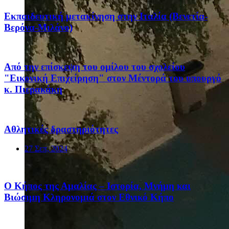
Eκπαιδευτική μετακίνηση στην Ιταλία (Βενετία-
Βερόνα-Μιλάνο)
Από την επίσκεψη του ομίλου του σχολείου
"Εικονική Επιχείρηση" στον Μέντορά του υπουργό
κ. Πιερακάκη
Αθλητικές δραστηριότητες
27 Σεπ, 2024
Ο Κήπος της Αμαλίας – Ιστορία, Μνήμη και
Βιώσιμη Κληρονομιά στον Εθνικό Κήπο