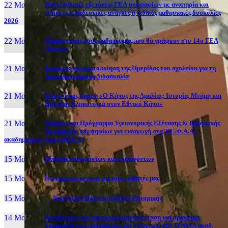
22 Μαι, 26
Πανελλαδικές εξετάσεις ΓΕΛ υποψηφίων με αναπηρία και
ειδικές εκπαιδευτικές ανάγκες ή ειδικές μαθησιακές δυσκολίες
2026
22 Μαι, 26
Οδηγίες προς τους μαθητές μας που θα γράψουν στο 14ο ΓΕΛ
Αθηνών
21 Μαι, 26
Επιτυχής πραγματοποίηση της Ημερίδας του σχολείου για τη
Διαφοροποιημένη Διδασκαλία
21 Μαι, 26
Καινοτόμος δράση «Ο Κήπος της Αμαλίας: Ιστορία, Μνήμη και
Βιώσιμη Κληρονομιά στον Εθνικό Κήπο»
21 Μαι, 26
Οδηγίες και Πρόγραμμα Υγειονομικής Εξέτασης & Πρακτικής
Δοκιμασίας Υποψηφίων για εισαγωγή στα Τ.Ε.Φ.Α.Α.,
ακαδημαϊκού έτους 2026-27
15 Μαι, 26
Πίνακας επιτυχόντων και επιλαχόντων
15 Μαι, 26
Εξεταστικά κέντρα για τους μαθητές μας
15 Μαι, 2026
Νέα ιστοσελίδα του Ομίλου Ρητορικής
14 Μαι, 26
Διευθύνσεις για την υγειονομική εξέταση και πρακτική
δοκιμασία των υποψηφίων για εισαγωγή στα ΤΕΦΑΑ ακαδ.