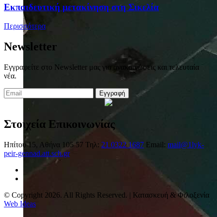
Eκπαιδευτική μετακίνηση στη Σικελία
Περισσότερα
Newsletter
Εγγραφείτε στο Newsletter μας για ανακοινώσεις και τελευταία
νέα.
Εγγραφή
Στοιχεία Επικοινωνίας
Ηπίτου 15, Αθήνα 105 57
Τηλ:
21 0322 1687
Email:
mail@1lyk-
peir-gennad.att.sch.gr
© Copyright 2026. All Rights Reserved. | Κατασκευή & Φιλοξενία
Web Ideas