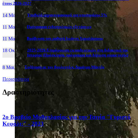
έτους 2026-2027
14 Μαι, 26
Yποβολή μηχανογραφικού για υποψηφίους 5%
11 Μαι, 26
Πρόγραμμα ενδοσχολικών εξετάσεων
11 Μαι, 26
Βράβευση του μαθητή Ιωάννη Χαραλάμπους
18 Οκτ, 25
2025-2026:Επιμόρφωση εκπαιδευτικών στη διδακτική της
Ιστορίας (Πρόσκληση, πρόγραμμα και δήλωση συμμετοχής)
8 Μαι, 26
Συζήτηση με τον βουλευτή κ. Δημήτρη Μάντζο
Περισσότερα
Δραστηριότητες
2ο Βραβείο Μυθοπλασίας για την Ταινία "Γυριστό
Κεφάλι;" - 2023