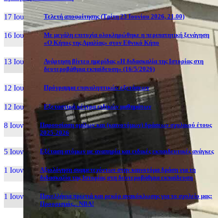
17 Ιουν, 26
Τελετή αποφοίτησης (Τρίτη 23 Ιουνίου 2026, 21.00)
16 Ιουν, 26
Με μεγάλη επιτυχία ολοκληρώθηκε η περιπατητική ξενάγηση
«Ο Κήπος της Αμαλίας» στον Εθνικό Κήπο
13 Ιουν, 26
Ανάρτηση βίντεο ημερίδας «Η διδασκαλία της Ιστορίας στη
δευτεροβάθμια εκπαίδευση» (16/5/2026)
12 Ιουν, 26
Πρόγραμμα επαναληπτικών εξετάσεων
12 Ιουν, 26
Εξεταστικά κέντρα ειδικών μαθημάτων
8 Ιουν, 26
Παρουσίαση ομίλων και (καινοτόμων) δράσεων σχολικού έτους
2025-2026
5 Ιουν, 26
Εξέταση ατόμων με αναπηρία και ειδικές εκπαιδευτικές ανάγκες
1 Ιουν, 26
Αξιολόγηση συμμετεχόντων στην καινοτόμα δράση για τη
διδασκαλία της Ιστορίας στη δευτεροβάθμια εκπαίδευση
1 Ιουν, 26
Πανελλήνια πρωτιά και ρεκόρ ανακύκλωσης για το σχολείο μας:
Προορισμός... NBA!