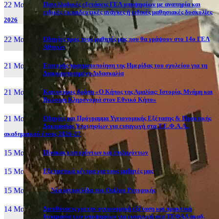
22 Μαι, 26
Πανελλαδικές εξετάσεις ΓΕΛ υποψηφίων με αναπηρία και
ειδικές εκπαιδευτικές ανάγκες ή ειδικές μαθησιακές δυσκολίες
2026
22 Μαι, 26
Οδηγίες προς τους μαθητές μας που θα γράψουν στο 14ο ΓΕΛ
Αθηνών
21 Μαι, 26
Επιτυχής πραγματοποίηση της Ημερίδας του σχολείου για τη
Διαφοροποιημένη Διδασκαλία
21 Μαι, 26
Καινοτόμος δράση «Ο Κήπος της Αμαλίας: Ιστορία, Μνήμη και
Βιώσιμη Κληρονομιά στον Εθνικό Κήπο»
21 Μαι, 26
Οδηγίες και Πρόγραμμα Υγειονομικής Εξέτασης & Πρακτικής
Δοκιμασίας Υποψηφίων για εισαγωγή στα Τ.Ε.Φ.Α.Α.,
ακαδημαϊκού έτους 2026-27
15 Μαι, 26
Πίνακας επιτυχόντων και επιλαχόντων
15 Μαι, 26
Εξεταστικά κέντρα για τους μαθητές μας
15 Μαι, 2026
Νέα ιστοσελίδα του Ομίλου Ρητορικής
14 Μαι, 26
Διευθύνσεις για την υγειονομική εξέταση και πρακτική
δοκιμασία των υποψηφίων για εισαγωγή στα ΤΕΦΑΑ ακαδ.