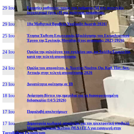
29 Ιουν, 26
Εργασίες μαθητών/-τριών του τμήματος Α4 στο αυτοτελές
λογοτεχνικό έργο «Η πιο πολύτιμη πραμάτεια»
29 Ιουν, 26
10α Μαθητικά Βραβεία YouSmile Awards 2026!
25 Ιουν, 26
Έτησια Έκθεση Εσωτερικής Αξιολόγησης του Εκπαιδευτικού
Έργου της Σχολικής Μονάδας (έτος αναφοράς: 2025-2026)
24 Ιουν, 26
Ομιλία της φιλολόγου του σχολείου μας, κα Χολέβα Ευαγγελία,
κατά την τελετή αποφοίτησης
24 Ιουν, 26
Ομιλία του αποφοίτου, κ. Χιωτίνη Νικήτα, Ομ. Καθ. Παν. Δυτ.
Αττικής στην τελετή αποφοίτησης 2026
23 Ιουν, 26
Δυνατότητα φοίτησης σε ΙΒ
18 Ιουν, 26
Ανάρτηση βίντεο της ημερίδας για τη διαφοροποιημένη
διδασκαλία (14/5/2026)
17 Ιουν, 26
Παραλαβή απολυτήριων
17 Ιουν, 26
Δημιουργία κωδικού ασφαλείας για την ηλεκτρονική υποβολή
Μηχανογραφικού Δελτίου (Μ.Δ.) ΓΕΛ για εισαγωγή στην
Τριτοβάθμια Εκπαίδευση