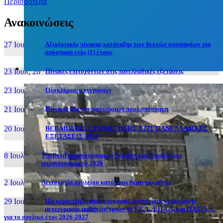
Περισσότερα
Ανακοινώσεις
27 Ιουν, 26
Αξιολογικός πίνακας κατάταξης των δεκτών υποψηφίων για
απόσπαση ενός (1) έτους
23 Ιουλ, 26
Πίνακες επιτυχόντων στις πανελλαδικές εξετάσεις
23 Ιουλ, 26
Ολοκλήρωση εγγραφών
21 Ιουλ, 26
Πίνακας δεκτών υποψήφιων προς απόσπαση
20 Ιουλ, 26
ΒΕΒΑΙΩΣΕΙΣ ΣΥΜΜΕΤΟΧΗΣ ΣΤΙΣ ΠΑΝΕΛΛΑΔΙΚΕΣ
ΕΞΕΤΑΣΕΙΣ 2026
8 Ιουλ, 26
Υποβολή μηχανογραφικού δελτίου και παράλληλου
μηχανογραφικού 2026
2 Ιουλ, 26
Λειτουργία σχολείου κατά τους θερινούς μήνες
29 Ιουν, 26
Ηλεκτρονική Αίτηση εγγραφής, ανανέωσης εγγραφής ή
μετεγγραφής μαθητών/τριών σε ΓΕ.Λ., ΕΠΑ.Λ. και Π.ΕΠΑ.Λ.,
για το σχολικό έτος 2026-2027