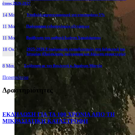
έτους 2026-2027
14 Μαι, 26
Yποβολή μηχανογραφικού για υποψηφίους 5%
11 Μαι, 26
Πρόγραμμα ενδοσχολικών εξετάσεων
11 Μαι, 26
Βράβευση του μαθητή Ιωάννη Χαραλάμπους
18 Οκτ, 25
2025-2026:Επιμόρφωση εκπαιδευτικών στη διδακτική της
Ιστορίας (Πρόσκληση, πρόγραμμα και δήλωση συμμετοχής)
8 Μαι, 26
Συζήτηση με τον βουλευτή κ. Δημήτρη Μάντζο
Περισσότερα
Δραστηριότητες
ΕΚΔΗΛΩΣΗ ΓΙΑ ΤΑ 100 ΧΡΟΝΙΑ ΑΠΟ ΤΗ
ΜΙΚΡΑΣΙΑΤΙΚΗ ΚΑΤΑΣΤΡΟΦΗ