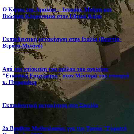
Ο Κήπος της Αμαλίας – Ιστορία, Μνήμη και
Βιώσιμη Κληρονομιά στον Εθνικό Κήπο
Eκπαιδευτική μετακίνηση στην Ιταλία (Βενετία-
Βερόνα-Μιλάνο)
Από την επίσκεψη του ομίλου του σχολείου
"Εικονική Επιχείρηση" στον Μέντορά του υπουργό
κ. Πιερακάκη
Eκπαιδευτική μετακίνηση στη Σικελία
2ο Βραβείο Μυθοπλασίας για την Ταινία "Γυριστό