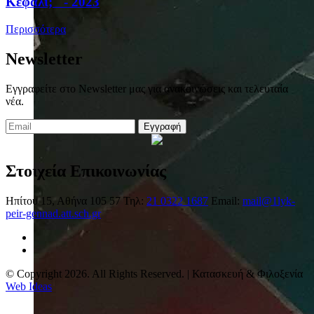
Κεφάλι;" - 2023
Περισσότερα
Newsletter
Εγγραφείτε στο Newsletter μας για ανακοινώσεις και τελευταία
νέα.
Εγγραφή
Στοιχεία Επικοινωνίας
Ηπίτου 15, Αθήνα 105 57
Τηλ:
21 0322 1687
Email:
mail@1lyk-
peir-gennad.att.sch.gr
© Copyright 2026. All Rights Reserved. | Κατασκευή & Φιλοξενία
Web Ideas