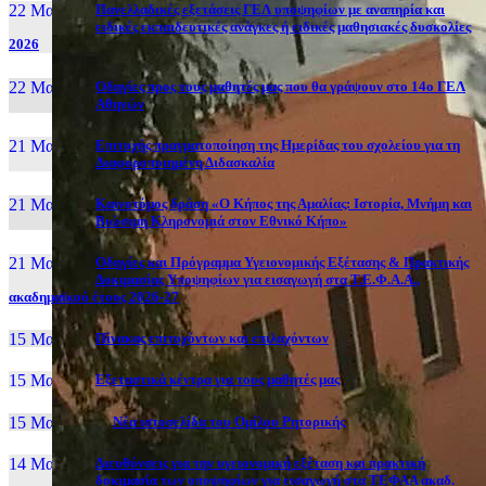
22 Μαι, 26
Πανελλαδικές εξετάσεις ΓΕΛ υποψηφίων με αναπηρία και
ειδικές εκπαιδευτικές ανάγκες ή ειδικές μαθησιακές δυσκολίες
2026
22 Μαι, 26
Οδηγίες προς τους μαθητές μας που θα γράψουν στο 14ο ΓΕΛ
Αθηνών
21 Μαι, 26
Επιτυχής πραγματοποίηση της Ημερίδας του σχολείου για τη
Διαφοροποιημένη Διδασκαλία
21 Μαι, 26
Καινοτόμος δράση «Ο Κήπος της Αμαλίας: Ιστορία, Μνήμη και
Βιώσιμη Κληρονομιά στον Εθνικό Κήπο»
21 Μαι, 26
Οδηγίες και Πρόγραμμα Υγειονομικής Εξέτασης & Πρακτικής
Δοκιμασίας Υποψηφίων για εισαγωγή στα Τ.Ε.Φ.Α.Α.,
ακαδημαϊκού έτους 2026-27
15 Μαι, 26
Πίνακας επιτυχόντων και επιλαχόντων
15 Μαι, 26
Εξεταστικά κέντρα για τους μαθητές μας
15 Μαι, 2026
Νέα ιστοσελίδα του Ομίλου Ρητορικής
14 Μαι, 26
Διευθύνσεις για την υγειονομική εξέταση και πρακτική
δοκιμασία των υποψηφίων για εισαγωγή στα ΤΕΦΑΑ ακαδ.