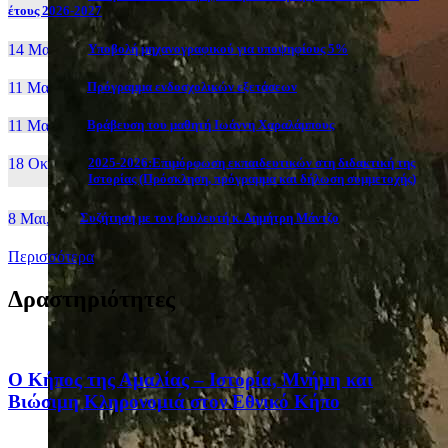
έτους 2026-2027
14 Μαι, 26
Yποβολή μηχανογραφικού για υποψηφίους 5%
11 Μαι, 26
Πρόγραμμα ενδοσχολικών εξετάσεων
11 Μαι, 26
Βράβευση του μαθητή Ιωάννη Χαραλάμπους
18 Οκτ, 25
2025-2026:Επιμόρφωση εκπαιδευτικών στη διδακτική της
Ιστορίας (Πρόσκληση, πρόγραμμα και δήλωση συμμετοχής)
8 Μαι, 26
Συζήτηση με τον βουλευτή κ. Δημήτρη Μάντζο
Περισσότερα
Δραστηριότητες
Ο Κήπος της Αμαλίας – Ιστορία, Μνήμη και
Βιώσιμη Κληρονομιά στον Εθνικό Κήπο