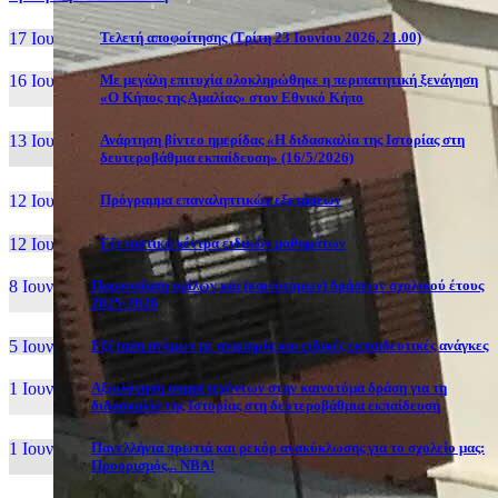
17 Ιουν, 26
Τελετή αποφοίτησης (Τρίτη 23 Ιουνίου 2026, 21.00)
16 Ιουν, 26
Με μεγάλη επιτυχία ολοκληρώθηκε η περιπατητική ξενάγηση
«Ο Κήπος της Αμαλίας» στον Εθνικό Κήπο
13 Ιουν, 26
Ανάρτηση βίντεο ημερίδας «Η διδασκαλία της Ιστορίας στη
δευτεροβάθμια εκπαίδευση» (16/5/2026)
12 Ιουν, 26
Πρόγραμμα επαναληπτικών εξετάσεων
12 Ιουν, 26
Εξεταστικά κέντρα ειδικών μαθημάτων
8 Ιουν, 26
Παρουσίαση ομίλων και (καινοτόμων) δράσεων σχολικού έτους
2025-2026
5 Ιουν, 26
Εξέταση ατόμων με αναπηρία και ειδικές εκπαιδευτικές ανάγκες
1 Ιουν, 26
Αξιολόγηση συμμετεχόντων στην καινοτόμα δράση για τη
διδασκαλία της Ιστορίας στη δευτεροβάθμια εκπαίδευση
1 Ιουν, 26
Πανελλήνια πρωτιά και ρεκόρ ανακύκλωσης για το σχολείο μας:
Προορισμός... NBA!