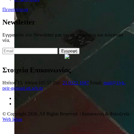
Περισσότερα
Newsletter
Εγγραφείτε στο Newsletter μας για ανακοινώσεις και τελευταία
νέα.
Εγγραφή
Στοιχεία Επικοινωνίας
Ηπίτου 15, Αθήνα 105 57
Τηλ:
21 0322 1687
Email:
mail@1lyk-
peir-gennad.att.sch.gr
© Copyright 2026. All Rights Reserved. | Κατασκευή & Φιλοξενία
Web Ideas