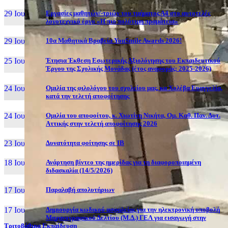
29 Ιουν, 26
Εργασίες μαθητών/-τριών του τμήματος Α4 στο αυτοτελές
λογοτεχνικό έργο «Η πιο πολύτιμη πραμάτεια»
29 Ιουν, 26
10α Μαθητικά Βραβεία YouSmile Awards 2026!
25 Ιουν, 26
Έτησια Έκθεση Εσωτερικής Αξιολόγησης του Εκπαιδευτικού
Έργου της Σχολικής Μονάδας (έτος αναφοράς: 2025-2026)
24 Ιουν, 26
Ομιλία της φιλολόγου του σχολείου μας, κα Χολέβα Ευαγγελία,
κατά την τελετή αποφοίτησης
24 Ιουν, 26
Ομιλία του αποφοίτου, κ. Χιωτίνη Νικήτα, Ομ. Καθ. Παν. Δυτ.
Αττικής στην τελετή αποφοίτησης 2026
23 Ιουν, 26
Δυνατότητα φοίτησης σε ΙΒ
18 Ιουν, 26
Ανάρτηση βίντεο της ημερίδας για τη διαφοροποιημένη
διδασκαλία (14/5/2026)
17 Ιουν, 26
Παραλαβή απολυτήριων
17 Ιουν, 26
Δημιουργία κωδικού ασφαλείας για την ηλεκτρονική υποβολή
Μηχανογραφικού Δελτίου (Μ.Δ.) ΓΕΛ για εισαγωγή στην
Τριτοβάθμια Εκπαίδευση