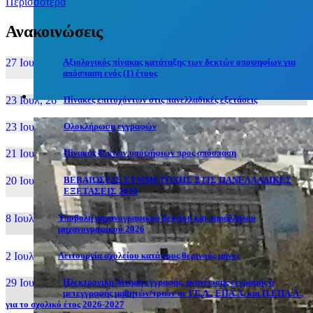
Περισσότερα
Ανακοινώσεις
27 Ιουν, 26
Αξιολογικός πίνακας κατάταξης των δεκτών υποψηφίων για
απόσπαση ενός (1) έτους
23 Ιουλ, 26
Πίνακες επιτυχόντων στις πανελλαδικές εξετάσεις
23 Ιουλ, 26
Ολοκλήρωση εγγραφών
21 Ιουλ, 26
Πίνακας δεκτών υποψήφιων προς απόσπαση
20 Ιουλ, 26
ΒΕΒΑΙΩΣΕΙΣ ΣΥΜΜΕΤΟΧΗΣ ΣΤΙΣ ΠΑΝΕΛΛΑΔΙΚΕΣ
ΕΞΕΤΑΣΕΙΣ 2026
8 Ιουλ, 26
Υποβολή μηχανογραφικού δελτίου και παράλληλου
μηχανογραφικού 2026
2 Ιουλ, 26
Λειτουργία σχολείου κατά τους θερινούς μήνες
29 Ιουν, 26
Ηλεκτρονική Αίτηση εγγραφής, ανανέωσης εγγραφής ή
μετεγγραφής μαθητών/τριών σε ΓΕ.Λ., ΕΠΑ.Λ. και Π.ΕΠΑ.Λ.,
για το σχολικό έτος 2026-2027