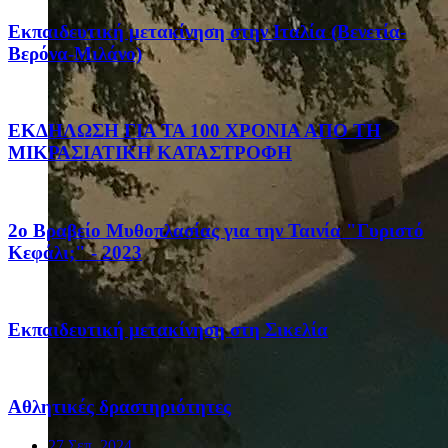
Eκπαιδευτική μετακίνηση στην Ιταλία (Βενετία-
Βερόνα-Μιλάνο)
ΕΚΔΗΛΩΣΗ ΓΙΑ ΤΑ 100 ΧΡΟΝΙΑ ΑΠΟ ΤΗ
ΜΙΚΡΑΣΙΑΤΙΚΗ ΚΑΤΑΣΤΡΟΦΗ
2ο Βραβείο Μυθοπλασίας για την Ταινία "Γυριστό
Κεφάλι;" - 2023
Eκπαιδευτική μετακίνηση στη Σικελία
Αθλητικές δραστηριότητες
27 Σεπ, 2024