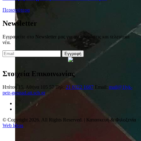
Περισσότερα
Newsletter
Εγγραφείτε στο Newsletter μας για ανακοινώσεις και τελευταία
νέα.
Εγγραφή
Στοιχεία Επικοινωνίας
Ηπίτου 15, Αθήνα 105 57
Τηλ:
21 0322 1687
Email:
mail@1lyk-
peir-gennad.att.sch.gr
© Copyright 2026. All Rights Reserved. | Κατασκευή & Φιλοξενία
Web Ideas