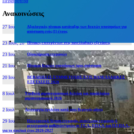
Περισσότερα
Ανακοινώσεις
27 Ιουν, 26
Αξιολογικός πίνακας κατάταξης των δεκτών υποψηφίων για
απόσπαση ενός (1) έτους
23 Ιουλ, 26
Πίνακες επιτυχόντων στις πανελλαδικές εξετάσεις
23 Ιουλ, 26
Ολοκλήρωση εγγραφών
21 Ιουλ, 26
Πίνακας δεκτών υποψήφιων προς απόσπαση
20 Ιουλ, 26
ΒΕΒΑΙΩΣΕΙΣ ΣΥΜΜΕΤΟΧΗΣ ΣΤΙΣ ΠΑΝΕΛΛΑΔΙΚΕΣ
ΕΞΕΤΑΣΕΙΣ 2026
8 Ιουλ, 26
Υποβολή μηχανογραφικού δελτίου και παράλληλου
μηχανογραφικού 2026
2 Ιουλ, 26
Λειτουργία σχολείου κατά τους θερινούς μήνες
29 Ιουν, 26
Ηλεκτρονική Αίτηση εγγραφής, ανανέωσης εγγραφής ή
μετεγγραφής μαθητών/τριών σε ΓΕ.Λ., ΕΠΑ.Λ. και Π.ΕΠΑ.Λ.,
για το σχολικό έτος 2026-2027