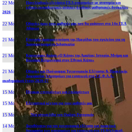
22 Μαι, 26
Πανελλαδικές εξετάσεις ΓΕΛ υποψηφίων με αναπηρία και
ειδικές εκπαιδευτικές ανάγκες ή ειδικές μαθησιακές δυσκολίες
2026
22 Μαι, 26
Οδηγίες προς τους μαθητές μας που θα γράψουν στο 14ο ΓΕΛ
Αθηνών
21 Μαι, 26
Επιτυχής πραγματοποίηση της Ημερίδας του σχολείου για τη
Διαφοροποιημένη Διδασκαλία
21 Μαι, 26
Καινοτόμος δράση «Ο Κήπος της Αμαλίας: Ιστορία, Μνήμη και
Βιώσιμη Κληρονομιά στον Εθνικό Κήπο»
21 Μαι, 26
Οδηγίες και Πρόγραμμα Υγειονομικής Εξέτασης & Πρακτικής
Δοκιμασίας Υποψηφίων για εισαγωγή στα Τ.Ε.Φ.Α.Α.,
ακαδημαϊκού έτους 2026-27
15 Μαι, 26
Πίνακας επιτυχόντων και επιλαχόντων
15 Μαι, 26
Εξεταστικά κέντρα για τους μαθητές μας
15 Μαι, 2026
Νέα ιστοσελίδα του Ομίλου Ρητορικής
14 Μαι, 26
Διευθύνσεις για την υγειονομική εξέταση και πρακτική
δοκιμασία των υποψηφίων για εισαγωγή στα ΤΕΦΑΑ ακαδ.