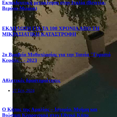
Eκπαιδευτική μετακίνηση στην Ιταλία (Βενετία-
Βερόνα-Μιλάνο)
ΕΚΔΗΛΩΣΗ ΓΙΑ ΤΑ 100 ΧΡΟΝΙΑ ΑΠΟ ΤΗ
ΜΙΚΡΑΣΙΑΤΙΚΗ ΚΑΤΑΣΤΡΟΦΗ
2ο Βραβείο Μυθοπλασίας για την Ταινία "Γυριστό
Κεφάλι;" - 2023
Αθλητικές δραστηριότητες
27 Σεπ, 2024
Ο Κήπος της Αμαλίας – Ιστορία, Μνήμη και
Βιώσιμη Κληρονομιά στον Εθνικό Κήπο