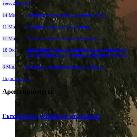
έτους 2026-2027
14 Μαι, 26
Yποβολή μηχανογραφικού για υποψηφίους 5%
11 Μαι, 26
Πρόγραμμα ενδοσχολικών εξετάσεων
11 Μαι, 26
Βράβευση του μαθητή Ιωάννη Χαραλάμπους
18 Οκτ, 25
2025-2026:Επιμόρφωση εκπαιδευτικών στη διδακτική της
Ιστορίας (Πρόσκληση, πρόγραμμα και δήλωση συμμετοχής)
8 Μαι, 26
Συζήτηση με τον βουλευτή κ. Δημήτρη Μάντζο
Περισσότερα
Δραστηριότητες
Eκπαιδευτική μετακίνηση στη Σικελία