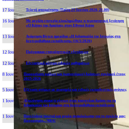
17 Ιουν, 26
Τελετή αποφοίτησης (Τρίτη 23 Ιουνίου 2026, 21.00)
16 Ιουν, 26
Με μεγάλη επιτυχία ολοκληρώθηκε η περιπατητική ξενάγηση
«Ο Κήπος της Αμαλίας» στον Εθνικό Κήπο
13 Ιουν, 26
Ανάρτηση βίντεο ημερίδας «Η διδασκαλία της Ιστορίας στη
δευτεροβάθμια εκπαίδευση» (16/5/2026)
12 Ιουν, 26
Πρόγραμμα επαναληπτικών εξετάσεων
12 Ιουν, 26
Εξεταστικά κέντρα ειδικών μαθημάτων
8 Ιουν, 26
Παρουσίαση ομίλων και (καινοτόμων) δράσεων σχολικού έτους
2025-2026
5 Ιουν, 26
Εξέταση ατόμων με αναπηρία και ειδικές εκπαιδευτικές ανάγκες
1 Ιουν, 26
Αξιολόγηση συμμετεχόντων στην καινοτόμα δράση για τη
διδασκαλία της Ιστορίας στη δευτεροβάθμια εκπαίδευση
1 Ιουν, 26
Πανελλήνια πρωτιά και ρεκόρ ανακύκλωσης για το σχολείο μας:
Προορισμός... NBA!