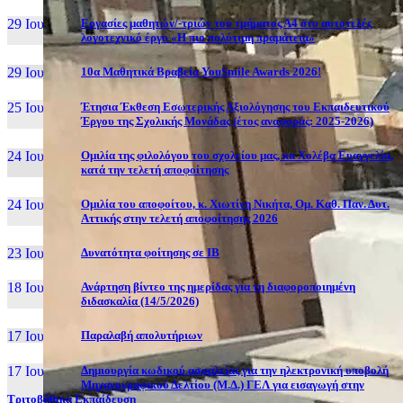
29 Ιουν, 26
Εργασίες μαθητών/-τριών του τμήματος Α4 στο αυτοτελές
λογοτεχνικό έργο «Η πιο πολύτιμη πραμάτεια»
29 Ιουν, 26
10α Μαθητικά Βραβεία YouSmile Awards 2026!
25 Ιουν, 26
Έτησια Έκθεση Εσωτερικής Αξιολόγησης του Εκπαιδευτικού
Έργου της Σχολικής Μονάδας (έτος αναφοράς: 2025-2026)
24 Ιουν, 26
Ομιλία της φιλολόγου του σχολείου μας, κα Χολέβα Ευαγγελία,
κατά την τελετή αποφοίτησης
24 Ιουν, 26
Ομιλία του αποφοίτου, κ. Χιωτίνη Νικήτα, Ομ. Καθ. Παν. Δυτ.
Αττικής στην τελετή αποφοίτησης 2026
23 Ιουν, 26
Δυνατότητα φοίτησης σε ΙΒ
18 Ιουν, 26
Ανάρτηση βίντεο της ημερίδας για τη διαφοροποιημένη
διδασκαλία (14/5/2026)
17 Ιουν, 26
Παραλαβή απολυτήριων
17 Ιουν, 26
Δημιουργία κωδικού ασφαλείας για την ηλεκτρονική υποβολή
Μηχανογραφικού Δελτίου (Μ.Δ.) ΓΕΛ για εισαγωγή στην
Τριτοβάθμια Εκπαίδευση