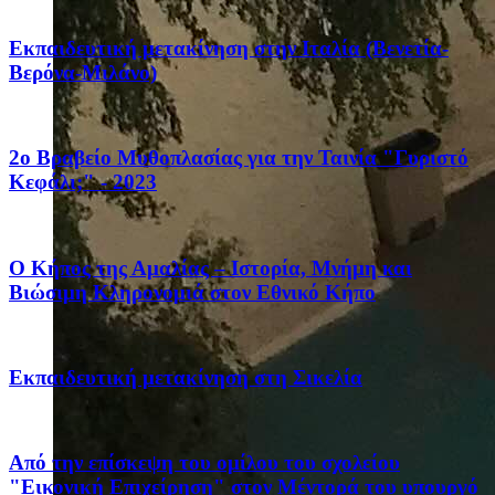
Eκπαιδευτική μετακίνηση στην Ιταλία (Βενετία-
Βερόνα-Μιλάνο)
2ο Βραβείο Μυθοπλασίας για την Ταινία "Γυριστό
Κεφάλι;" - 2023
Ο Κήπος της Αμαλίας – Ιστορία, Μνήμη και
Βιώσιμη Κληρονομιά στον Εθνικό Κήπο
Eκπαιδευτική μετακίνηση στη Σικελία
Από την επίσκεψη του ομίλου του σχολείου
"Εικονική Επιχείρηση" στον Μέντορά του υπουργό