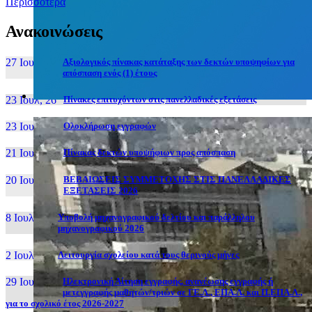
Περισσότερα
Ανακοινώσεις
27 Ιουν, 26
Αξιολογικός πίνακας κατάταξης των δεκτών υποψηφίων για
απόσπαση ενός (1) έτους
23 Ιουλ, 26
Πίνακες επιτυχόντων στις πανελλαδικές εξετάσεις
23 Ιουλ, 26
Ολοκλήρωση εγγραφών
21 Ιουλ, 26
Πίνακας δεκτών υποψήφιων προς απόσπαση
20 Ιουλ, 26
ΒΕΒΑΙΩΣΕΙΣ ΣΥΜΜΕΤΟΧΗΣ ΣΤΙΣ ΠΑΝΕΛΛΑΔΙΚΕΣ
ΕΞΕΤΑΣΕΙΣ 2026
8 Ιουλ, 26
Υποβολή μηχανογραφικού δελτίου και παράλληλου
μηχανογραφικού 2026
2 Ιουλ, 26
Λειτουργία σχολείου κατά τους θερινούς μήνες
29 Ιουν, 26
Ηλεκτρονική Αίτηση εγγραφής, ανανέωσης εγγραφής ή
μετεγγραφής μαθητών/τριών σε ΓΕ.Λ., ΕΠΑ.Λ. και Π.ΕΠΑ.Λ.,
για το σχολικό έτος 2026-2027