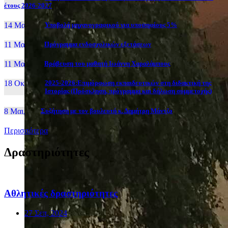
έτους 2026-2027
14 Μαι, 26
Yποβολή μηχανογραφικού για υποψηφίους 5%
11 Μαι, 26
Πρόγραμμα ενδοσχολικών εξετάσεων
11 Μαι, 26
Βράβευση του μαθητή Ιωάννη Χαραλάμπους
18 Οκτ, 25
2025-2026:Επιμόρφωση εκπαιδευτικών στη διδακτική της
Ιστορίας (Πρόσκληση, πρόγραμμα και δήλωση συμμετοχής)
8 Μαι, 26
Συζήτηση με τον βουλευτή κ. Δημήτρη Μάντζο
Περισσότερα
Δραστηριότητες
Αθλητικές δραστηριότητες
27 Σεπ, 2024