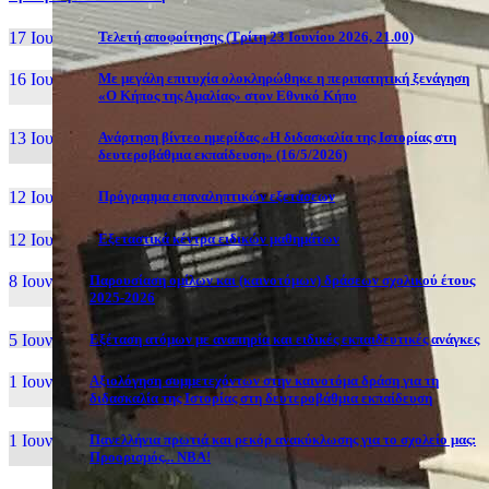
17 Ιουν, 26
Τελετή αποφοίτησης (Τρίτη 23 Ιουνίου 2026, 21.00)
16 Ιουν, 26
Με μεγάλη επιτυχία ολοκληρώθηκε η περιπατητική ξενάγηση
«Ο Κήπος της Αμαλίας» στον Εθνικό Κήπο
13 Ιουν, 26
Ανάρτηση βίντεο ημερίδας «Η διδασκαλία της Ιστορίας στη
δευτεροβάθμια εκπαίδευση» (16/5/2026)
12 Ιουν, 26
Πρόγραμμα επαναληπτικών εξετάσεων
12 Ιουν, 26
Εξεταστικά κέντρα ειδικών μαθημάτων
8 Ιουν, 26
Παρουσίαση ομίλων και (καινοτόμων) δράσεων σχολικού έτους
2025-2026
5 Ιουν, 26
Εξέταση ατόμων με αναπηρία και ειδικές εκπαιδευτικές ανάγκες
1 Ιουν, 26
Αξιολόγηση συμμετεχόντων στην καινοτόμα δράση για τη
διδασκαλία της Ιστορίας στη δευτεροβάθμια εκπαίδευση
1 Ιουν, 26
Πανελλήνια πρωτιά και ρεκόρ ανακύκλωσης για το σχολείο μας:
Προορισμός... NBA!