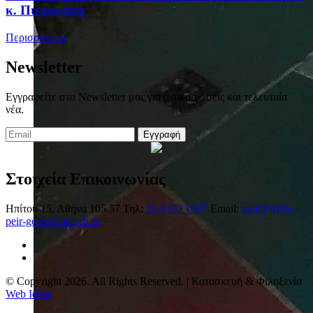
κ. Πιερακάκη
Περισσότερα
Newsletter
Εγγραφείτε στο Newsletter μας για ανακοινώσεις και τελευταία
νέα.
Εγγραφή
Στοιχεία Επικοινωνίας
Ηπίτου 15, Αθήνα 105 57
Τηλ:
21 0322 1687
Email:
mail@1lyk-
peir-gennad.att.sch.gr
© Copyright 2026. All Rights Reserved. | Κατασκευή & Φιλοξενία
Web Ideas