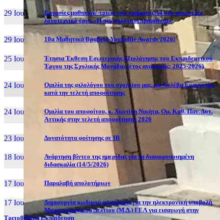
29 Ιουν, 26
Εργασίες μαθητών/-τριών του τμήματος Α4 στο αυτοτελές
λογοτεχνικό έργο «Η πιο πολύτιμη πραμάτεια»
29 Ιουν, 26
10α Μαθητικά Βραβεία YouSmile Awards 2026!
25 Ιουν, 26
Έτησια Έκθεση Εσωτερικής Αξιολόγησης του Εκπαιδευτικού
Έργου της Σχολικής Μονάδας (έτος αναφοράς: 2025-2026)
24 Ιουν, 26
Ομιλία της φιλολόγου του σχολείου μας, κα Χολέβα Ευαγγελία,
κατά την τελετή αποφοίτησης
24 Ιουν, 26
Ομιλία του αποφοίτου, κ. Χιωτίνη Νικήτα, Ομ. Καθ. Παν. Δυτ.
Αττικής στην τελετή αποφοίτησης 2026
23 Ιουν, 26
Δυνατότητα φοίτησης σε ΙΒ
18 Ιουν, 26
Ανάρτηση βίντεο της ημερίδας για τη διαφοροποιημένη
διδασκαλία (14/5/2026)
17 Ιουν, 26
Παραλαβή απολυτήριων
17 Ιουν, 26
Δημιουργία κωδικού ασφαλείας για την ηλεκτρονική υποβολή
Μηχανογραφικού Δελτίου (Μ.Δ.) ΓΕΛ για εισαγωγή στην
Τριτοβάθμια Εκπαίδευση