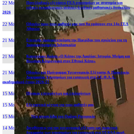
22 Μαι, 26
Πανελλαδικές εξετάσεις ΓΕΛ υποψηφίων με αναπηρία και
ειδικές εκπαιδευτικές ανάγκες ή ειδικές μαθησιακές δυσκολίες
2026
22 Μαι, 26
Οδηγίες προς τους μαθητές μας που θα γράψουν στο 14ο ΓΕΛ
Αθηνών
21 Μαι, 26
Επιτυχής πραγματοποίηση της Ημερίδας του σχολείου για τη
Διαφοροποιημένη Διδασκαλία
21 Μαι, 26
Καινοτόμος δράση «Ο Κήπος της Αμαλίας: Ιστορία, Μνήμη και
Βιώσιμη Κληρονομιά στον Εθνικό Κήπο»
21 Μαι, 26
Οδηγίες και Πρόγραμμα Υγειονομικής Εξέτασης & Πρακτικής
Δοκιμασίας Υποψηφίων για εισαγωγή στα Τ.Ε.Φ.Α.Α.,
ακαδημαϊκού έτους 2026-27
15 Μαι, 26
Πίνακας επιτυχόντων και επιλαχόντων
15 Μαι, 26
Εξεταστικά κέντρα για τους μαθητές μας
15 Μαι, 2026
Νέα ιστοσελίδα του Ομίλου Ρητορικής
14 Μαι, 26
Διευθύνσεις για την υγειονομική εξέταση και πρακτική
δοκιμασία των υποψηφίων για εισαγωγή στα ΤΕΦΑΑ ακαδ.