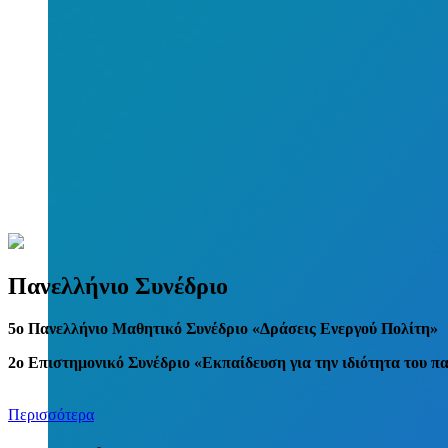
Πανελλήνιο Συνέδριο
5
o
Πανελλήνιο Μαθητικό Συνέδριο «Δράσεις Ενεργού Πολίτη»
2ο Επιστημονικό Συνέδριο «Εκπαίδευση για την ιδιότητα του π
Περισσότερα