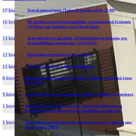
17 Ιουν, 26
Τελετή αποφοίτησης (Τρίτη 23 Ιουνίου 2026, 21.00)
16 Ιουν, 26
Με μεγάλη επιτυχία ολοκληρώθηκε η περιπατητική ξενάγηση
«Ο Κήπος της Αμαλίας» στον Εθνικό Κήπο
13 Ιουν, 26
Ανάρτηση βίντεο ημερίδας «Η διδασκαλία της Ιστορίας στη
δευτεροβάθμια εκπαίδευση» (16/5/2026)
12 Ιουν, 26
Πρόγραμμα επαναληπτικών εξετάσεων
12 Ιουν, 26
Εξεταστικά κέντρα ειδικών μαθημάτων
8 Ιουν, 26
Παρουσίαση ομίλων και (καινοτόμων) δράσεων σχολικού έτους
2025-2026
5 Ιουν, 26
Εξέταση ατόμων με αναπηρία και ειδικές εκπαιδευτικές ανάγκες
1 Ιουν, 26
Αξιολόγηση συμμετεχόντων στην καινοτόμα δράση για τη
διδασκαλία της Ιστορίας στη δευτεροβάθμια εκπαίδευση
1 Ιουν, 26
Πανελλήνια πρωτιά και ρεκόρ ανακύκλωσης για το σχολείο μας:
Προορισμός... NBA!