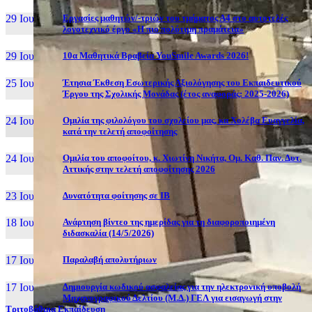
29 Ιουν, 26
Εργασίες μαθητών/-τριών του τμήματος Α4 στο αυτοτελές
λογοτεχνικό έργο «Η πιο πολύτιμη πραμάτεια»
29 Ιουν, 26
10α Μαθητικά Βραβεία YouSmile Awards 2026!
25 Ιουν, 26
Έτησια Έκθεση Εσωτερικής Αξιολόγησης του Εκπαιδευτικού
Έργου της Σχολικής Μονάδας (έτος αναφοράς: 2025-2026)
24 Ιουν, 26
Ομιλία της φιλολόγου του σχολείου μας, κα Χολέβα Ευαγγελία,
κατά την τελετή αποφοίτησης
24 Ιουν, 26
Ομιλία του αποφοίτου, κ. Χιωτίνη Νικήτα, Ομ. Καθ. Παν. Δυτ.
Αττικής στην τελετή αποφοίτησης 2026
23 Ιουν, 26
Δυνατότητα φοίτησης σε ΙΒ
18 Ιουν, 26
Ανάρτηση βίντεο της ημερίδας για τη διαφοροποιημένη
διδασκαλία (14/5/2026)
17 Ιουν, 26
Παραλαβή απολυτήριων
17 Ιουν, 26
Δημιουργία κωδικού ασφαλείας για την ηλεκτρονική υποβολή
Μηχανογραφικού Δελτίου (Μ.Δ.) ΓΕΛ για εισαγωγή στην
Τριτοβάθμια Εκπαίδευση