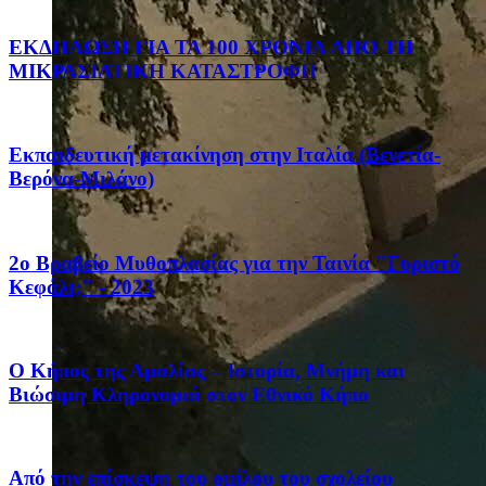
ΕΚΔΗΛΩΣΗ ΓΙΑ ΤΑ 100 ΧΡΟΝΙΑ ΑΠΟ ΤΗ
ΜΙΚΡΑΣΙΑΤΙΚΗ ΚΑΤΑΣΤΡΟΦΗ
Eκπαιδευτική μετακίνηση στην Ιταλία (Βενετία-
Βερόνα-Μιλάνο)
2ο Βραβείο Μυθοπλασίας για την Ταινία "Γυριστό
Κεφάλι;" - 2023
Ο Κήπος της Αμαλίας – Ιστορία, Μνήμη και
Βιώσιμη Κληρονομιά στον Εθνικό Κήπο
Από την επίσκεψη του ομίλου του σχολείου