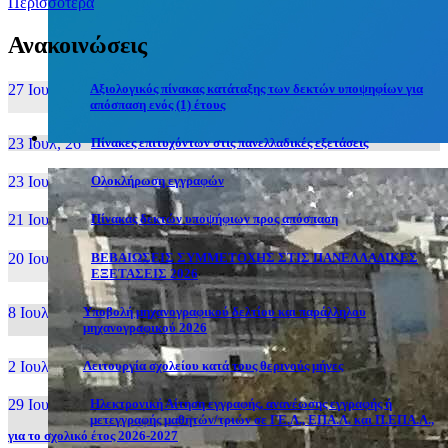
Περισσότερα
Ανακοινώσεις
27 Ιουν, 26
Αξιολογικός πίνακας κατάταξης των δεκτών υποψηφίων για
απόσπαση ενός (1) έτους
23 Ιουλ, 26
Πίνακες επιτυχόντων στις πανελλαδικές εξετάσεις
23 Ιουλ, 26
Ολοκλήρωση εγγραφών
21 Ιουλ, 26
Πίνακας δεκτών υποψήφιων προς απόσπαση
20 Ιουλ, 26
ΒΕΒΑΙΩΣΕΙΣ ΣΥΜΜΕΤΟΧΗΣ ΣΤΙΣ ΠΑΝΕΛΛΑΔΙΚΕΣ
ΕΞΕΤΑΣΕΙΣ 2026
8 Ιουλ, 26
Υποβολή μηχανογραφικού δελτίου και παράλληλου
μηχανογραφικού 2026
2 Ιουλ, 26
Λειτουργία σχολείου κατά τους θερινούς μήνες
29 Ιουν, 26
Ηλεκτρονική Αίτηση εγγραφής, ανανέωσης εγγραφής ή
μετεγγραφής μαθητών/τριών σε ΓΕ.Λ., ΕΠΑ.Λ. και Π.ΕΠΑ.Λ.,
για το σχολικό έτος 2026-2027