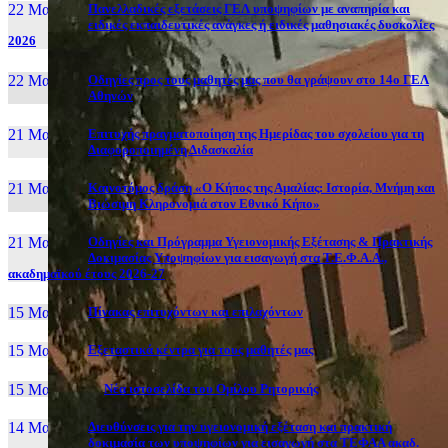
22 Μαι, 26
Πανελλαδικές εξετάσεις ΓΕΛ υποψηφίων με αναπηρία και
ειδικές εκπαιδευτικές ανάγκες ή ειδικές μαθησιακές δυσκολίες
2026
22 Μαι, 26
Οδηγίες προς τους μαθητές μας που θα γράψουν στο 14ο ΓΕΛ
Αθηνών
21 Μαι, 26
Επιτυχής πραγματοποίηση της Ημερίδας του σχολείου για τη
Διαφοροποιημένη Διδασκαλία
21 Μαι, 26
Καινοτόμος δράση «Ο Κήπος της Αμαλίας: Ιστορία, Μνήμη και
Βιώσιμη Κληρονομιά στον Εθνικό Κήπο»
21 Μαι, 26
Οδηγίες και Πρόγραμμα Υγειονομικής Εξέτασης & Πρακτικής
Δοκιμασίας Υποψηφίων για εισαγωγή στα Τ.Ε.Φ.Α.Α.,
ακαδημαϊκού έτους 2026-27
15 Μαι, 26
Πίνακας επιτυχόντων και επιλαχόντων
15 Μαι, 26
Εξεταστικά κέντρα για τους μαθητές μας
15 Μαι, 2026
Νέα ιστοσελίδα του Ομίλου Ρητορικής
14 Μαι, 26
Διευθύνσεις για την υγειονομική εξέταση και πρακτική
δοκιμασία των υποψηφίων για εισαγωγή στα ΤΕΦΑΑ ακαδ.