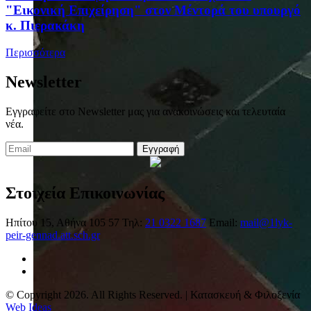
"Εικονική Επιχείρηση" στον Μέντορά του υπουργό
κ. Πιερακάκη
Περισσότερα
Newsletter
Εγγραφείτε στο Newsletter μας για ανακοινώσεις και τελευταία
νέα.
Εγγραφή
Στοιχεία Επικοινωνίας
Ηπίτου 15, Αθήνα 105 57
Τηλ:
21 0322 1687
Email:
mail@1lyk-
peir-gennad.att.sch.gr
© Copyright 2026. All Rights Reserved. | Κατασκευή & Φιλοξενία
Web Ideas