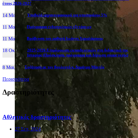
έτους 2026-2027
14 Μαι, 26
Yποβολή μηχανογραφικού για υποψηφίους 5%
11 Μαι, 26
Πρόγραμμα ενδοσχολικών εξετάσεων
11 Μαι, 26
Βράβευση του μαθητή Ιωάννη Χαραλάμπους
18 Οκτ, 25
2025-2026:Επιμόρφωση εκπαιδευτικών στη διδακτική της
Ιστορίας (Πρόσκληση, πρόγραμμα και δήλωση συμμετοχής)
8 Μαι, 26
Συζήτηση με τον βουλευτή κ. Δημήτρη Μάντζο
Περισσότερα
Δραστηριότητες
Αθλητικές δραστηριότητες
27 Σεπ, 2024